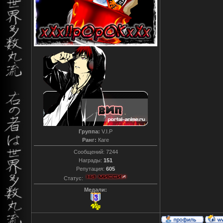
Группа:
V.I.P
Ранг:
Каге
Сообщений:
7244
Награды:
151
Репутация:
605
Статус:
Медали: