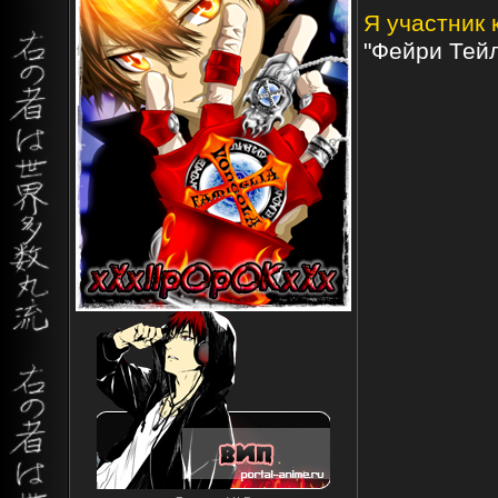
Я участник 
"Фейри Тейл"