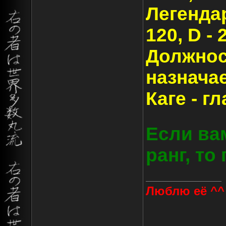
Легендар
120, D - 
Должнос
назначае
Каге - г
Если ва
ранг, то
Люблю её ^^