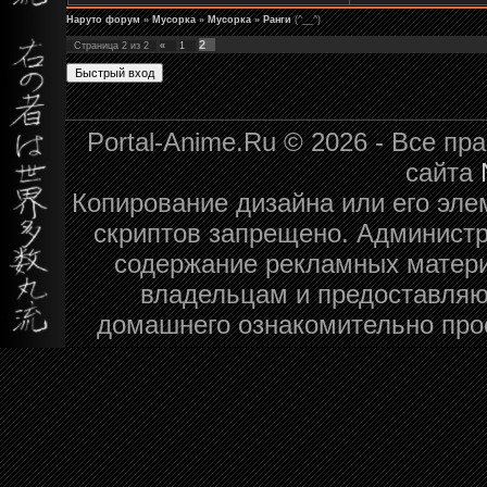
Наруто форум
»
Мусорка
»
Мусорка
»
Ранги
(^__^)
2
Страница
2
из
2
«
1
Portal-Anime.Ru © 2026 - Все п
сайта
Копирование дизайна или его эле
скриптов запрещено. Администра
содержание рекламных матери
владельцам и предоставляю
домашнего ознакомительно про