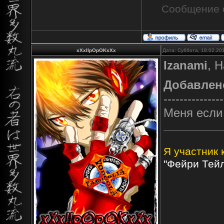
Сообщение 
xXxIIpOpOKxXx
Дата: Суббота, 18.02.20
Izanami
, 
Добавлен
---------------
Меня если
Я участник 
"Фейри Тейл"