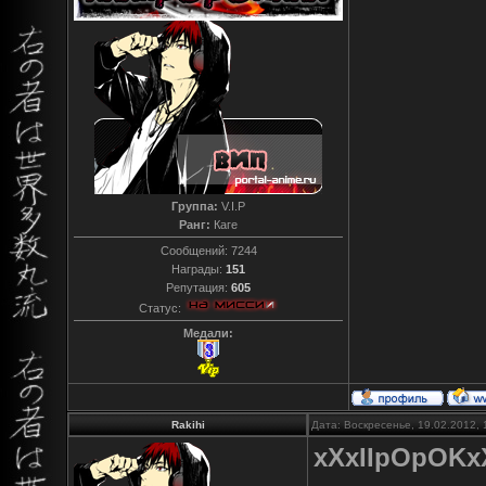
Группа:
V.I.P
Ранг:
Каге
Сообщений:
7244
Награды:
151
Репутация:
605
Статус:
Медали:
Rakihi
Дата: Воскресенье, 19.02.2012,
xXxIIpOpOKx