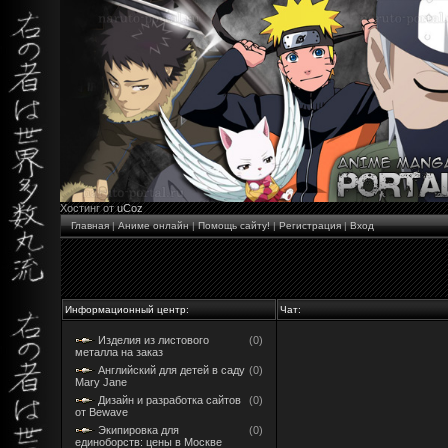
Хостинг от
uCoz
Главная
|
Аниме онлайн
|
Помощь сайту!
|
Регистрация
|
Вход
Информационный центр:
Чат:
Изделия из листового
(0)
металла на заказ
Английский для детей в саду
(0)
Mary Jane
Дизайн и разработка сайтов
(0)
от Bewave
Экипировка для
(0)
единоборств: цены в Москве