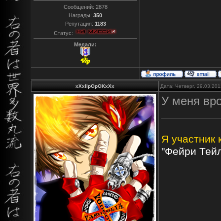
Сообщений:
2878
Награды:
350
Репутация:
1183
Статус:
Медали:
xXxIIpOpOKxXx
Дата: Четверг, 29.03.20
У меня вро
Я участник 
"Фейри Тейл"