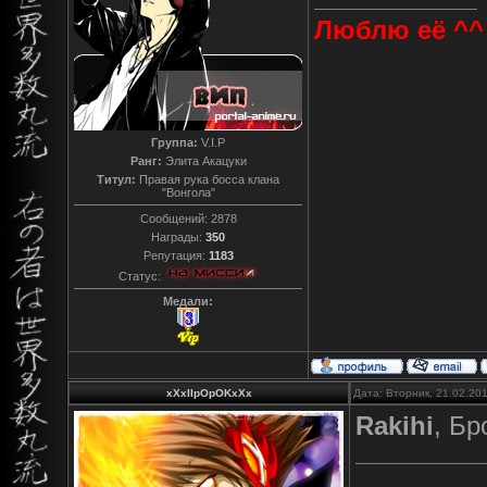
Люблю её ^^
Группа:
V.I.P
Ранг:
Элита Акацуки
Титул:
Правая рука босса клана
"Вонгола"
Сообщений:
2878
Награды:
350
Репутация:
1183
Статус:
Медали:
xXxIIpOpOKxXx
Дата: Вторник, 21.02.20
Rakihi
, Бр