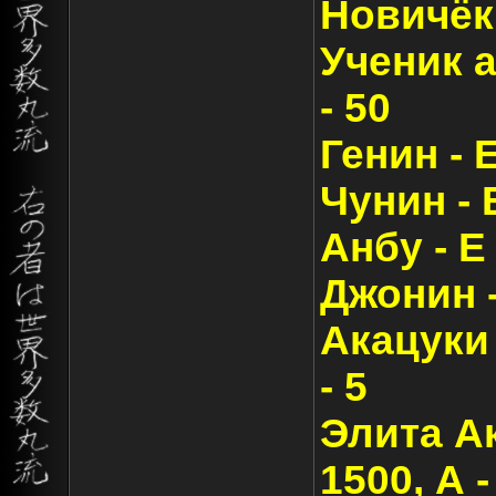
Новичёк 
Ученик ак
- 50
Генин - Е
Чунин - Е
Анбу - Е 
Джонин - 
Акацуки -
- 5
Элита Ака
1500, А -