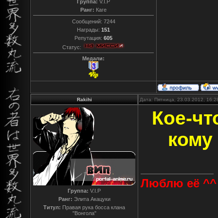
Группа:
V.I.P
Ранг:
Каге
Сообщений:
7244
Награды:
151
Репутация:
605
Статус:
Медали:
Rakihi
Дата: Пятница, 23.03.2012, 16:
Кое-чт
кому
Люблю её ^^
Группа:
V.I.P
Ранг:
Элита Акацуки
Титул:
Правая рука босса клана
"Вонгола"