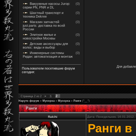
Вакуумные насосы Jurop:
(0)
серии PN, PNR и DL
Шахтный транспорт и
(0)
техника Dekree
Магазин запчастей
(0)
just.parts: доставка по всей
России
Элитное жилье и
(0)
новостройки Москвы
Детские аксессуары для
(0)
волос: виды и выбор
Инженерные системы
(0)
Ридан: автоматизация и монтаж
Для добавле
Пользователи посетившие форум
сегодня:
2
Страница
2
из
2
«
1
Наруто форум
»
Мусорка
»
Мусорка
»
Ранги
(^__^)
Ранги
Rakihi
Дата: Понедельник, 16.01.2012,
Ранги в