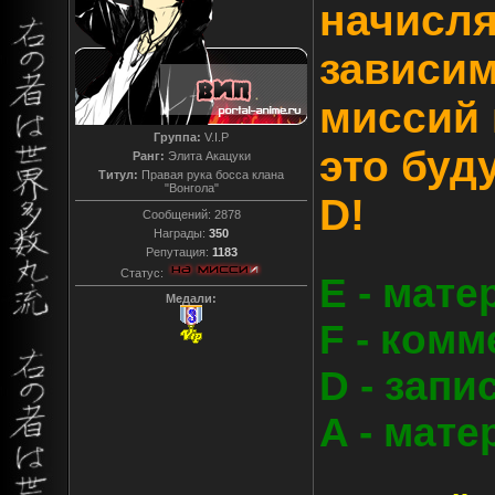
начисля
зависим
миссий 
Группа:
V.I.P
это буду
Ранг:
Элита Акацуки
Титул:
Правая рука босса клана
"Вонгола"
D!
Сообщений:
2878
Награды:
350
Репутация:
1183
Статус:
Е - мат
Медали:
F - ком
D - запи
A - мат