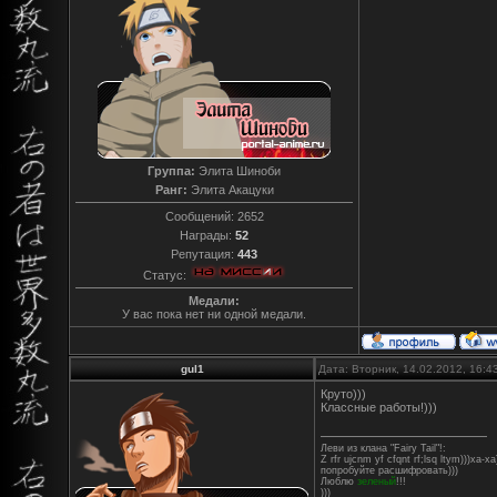
Группа:
Элита Шиноби
Ранг:
Элита Акацуки
Сообщений:
2652
Награды:
52
Репутация:
443
Статус:
Медали:
У вас пока нет ни одной медали.
gul1
Дата: Вторник, 14.02.2012, 16:
Круто)))
Классные работы!)))
Леви из клана "Fairy Tail"!:
Z rfr ujcnm yf cfqnt rf;lsq ltym)))ха-ха
попробуйте расшифровать)))
Люблю
зеленый
!!!
)))