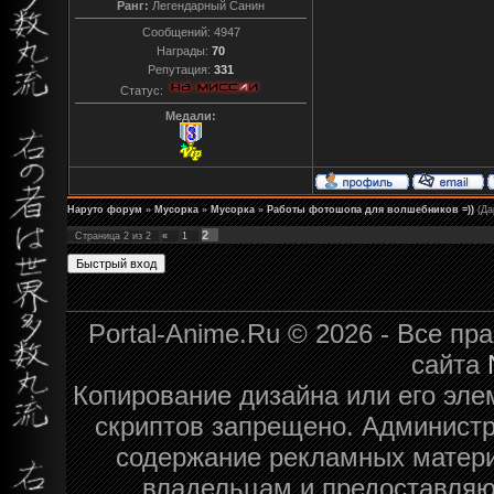
Ранг:
Легендарный Санин
Сообщений:
4947
Награды:
70
Репутация:
331
Статус:
Медали:
Наруто форум
»
Мусорка
»
Мусорка
»
Работы фотошопа для волшебников =))
(Да
2
Страница
2
из
2
«
1
Portal-Anime.Ru © 2026 - Все п
сайта
Копирование дизайна или его эле
скриптов запрещено. Администра
содержание рекламных матери
владельцам и предоставляю