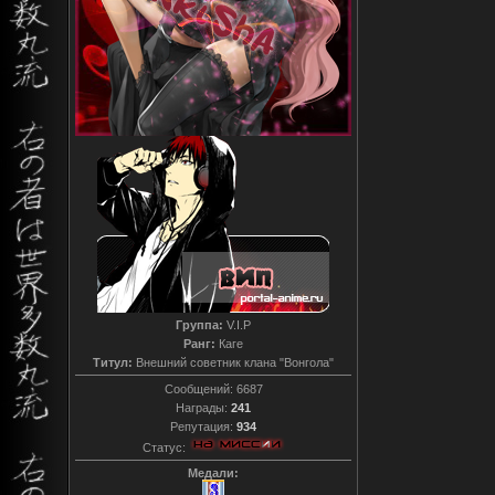
Группа:
V.I.P
Ранг:
Каге
Титул:
Внешний советник клана "Вонгола"
Сообщений:
6687
Награды:
241
Репутация:
934
Статус:
Медали: