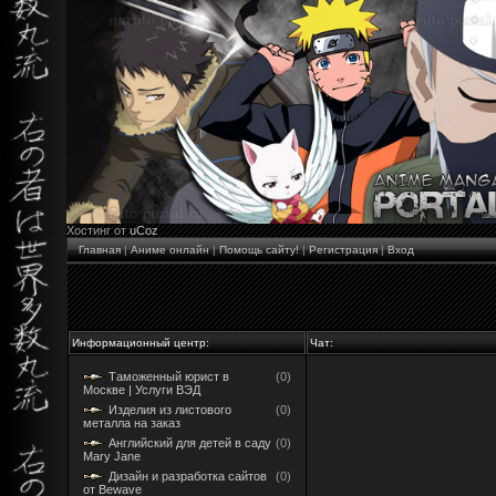
Хостинг от
uCoz
Главная
|
Аниме онлайн
|
Помощь сайту!
|
Регистрация
|
Вход
Информационный центр:
Чат:
Таможенный юрист в
(0)
Москве | Услуги ВЭД
Изделия из листового
(0)
металла на заказ
Английский для детей в саду
(0)
Mary Jane
Дизайн и разработка сайтов
(0)
от Bewave