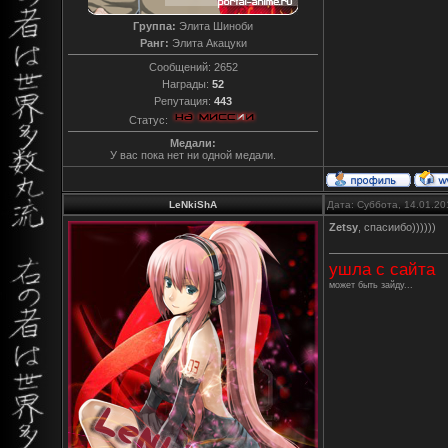
Группа:
Элита Шиноби
Ранг:
Элита Акацуки
Сообщений:
2652
Награды:
52
Репутация:
443
Статус:
Медали:
У вас пока нет ни одной медали.
LeNkiShA
Дата: Суббота, 14.01.20
Zetsy
, спасиибо))))))
ушла с сайта
может быть зайду...