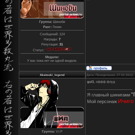
Группа:
Шиноби
Ранг:
Генин
Сообщений:
124
Награды:
7
Репутация:
31
Статус:
Медали:
У вас пока нет ни одной медали.
Akatsuki_legend
Дата: Понедельник, 27.02.2012,
gul1
, оффф флуд
"
Я главный шинигами
Ичиго
Мой персонаж
Группа:
V.I.P