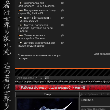
Экипировка для
(0)
единоборств: цены в Москве
Вакуумные насосы Jurop:
(0)
серии PN, PNR и DL
Шахтный транспорт и
(0)
техника Dekree
Магазин запчастей
(0)
just.parts: доставка по всей
России
Элитное жилье и
(0)
новостройки Москвы
Детские аксессуары для
(0)
волос: виды и выбор
Для добавле
Пользователи посетившие форум
сегодня:
2
Страница
2
из
2
«
1
Наруто форум
»
Мусорка
»
Мусорка
»
Работы фотошопа для волшебников =))
(Да
Работы фотошопа для волшебников =))
Zetsy
Дата: Суббота, 14.01.20
LeNkiShA
,
Всем пока. Я в отпуске.