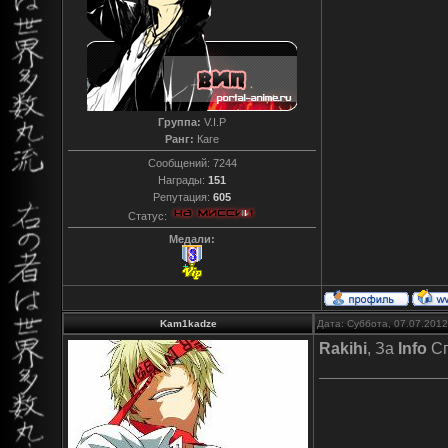
Группа:
V.I.P
Ранг:
Каге
Сообщений:
7244
Награды:
151
Репутация:
605
Статус:
Медали:
Kam1kadze
Дата: Суббота, 07.07.201
Rakihi
, За
Info
Сп