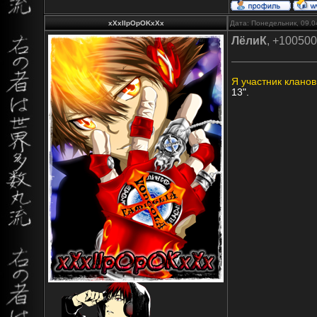
xXxIIpOpOKxXx
Дата: Понедельник, 09.0
ЛёлиК
, +100500
Я участник кланов
13".