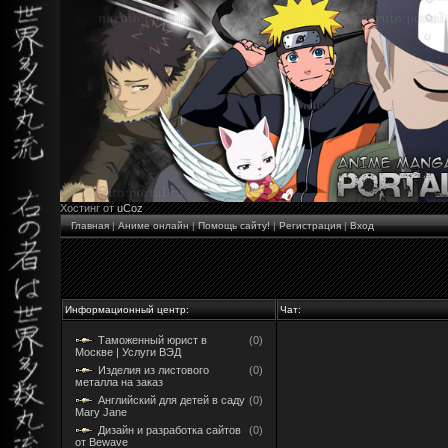
Хостинг от
uCoz
Главная
|
Аниме онлайн
|
Помощь сайту!
|
Регистрация
|
Вход
Информационный центр:
Чат:
Таможенный юрист в
(0)
Москве | Услуги ВЭД
Изделия из листового
(0)
металла на заказ
Английский для детей в саду
(0)
Mary Jane
Дизайн и разработка сайтов
(0)
от Bewave