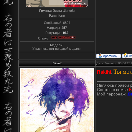
Группа:
Элита Шиноби
Ранг:
Каге
Сообщений:
6804
Награды:
257
Репутация:
962
Статус:
Медали:
У вас пока нет ни одной медали.
ЛёлиК
Дата: Четверг, 05.04.20
Ты мол
Rakihi
,
Являюсь правой 
Состою в семье
Б
Мой персонаж:
Дв