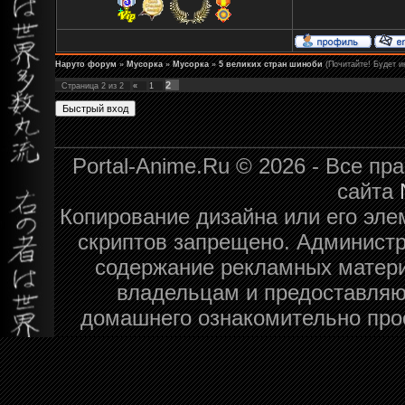
Наруто форум
»
Мусорка
»
Мусорка
»
5 великих стран шиноби
(Почитайте! Будет и
2
Страница
2
из
2
«
1
Portal-Anime.Ru © 2026 - Все п
сайта
Копирование дизайна или его эле
скриптов запрещено. Администра
содержание рекламных матери
владельцам и предоставляю
домашнего ознакомительно про