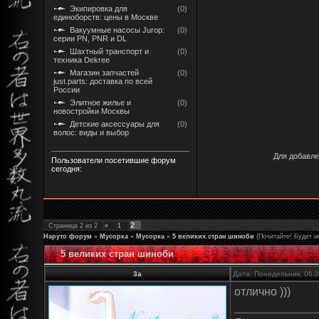
Экипировка для
(0)
единоборств: цены в Москве
Вакуумные насосы Jurop:
(0)
серии PN, PNR и DL
Шахтный транспорт и
(0)
техника Dekree
Магазин запчастей
(0)
just.parts: доставка по всей
России
Элитное жилье и
(0)
новостройки Москвы
Детские аксессуары для
(0)
волос: виды и выбор
Для добавле
Пользователи посетившие форум
сегодня:
2
Страница
2
из
2
«
1
Наруто форум
»
Мусорка
»
Мусорка
»
5 великих стран шиноби
(Почитайте! Будет и
5 великих стран шиноби
3a
Дата: Понедельник, 06.
отлично )))