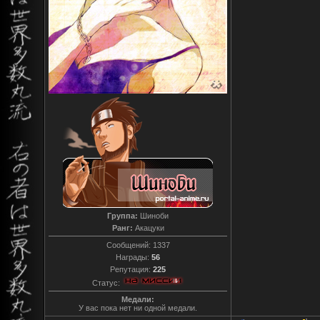
Группа:
Шиноби
Ранг:
Акацуки
Сообщений:
1337
Награды:
56
Репутация:
225
Статус:
Медали:
У вас пока нет ни одной медали.