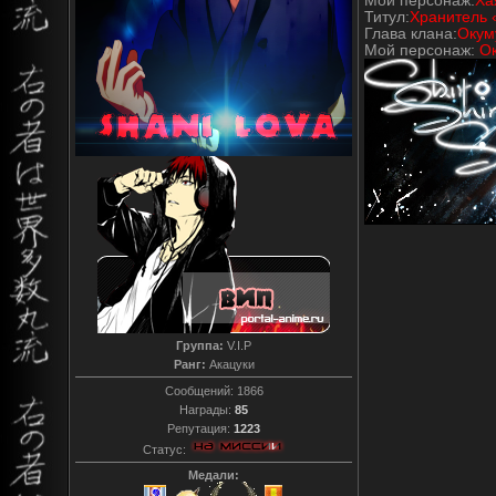
Мой персонаж:
Ха
Титул:
Хранитель 
Глава клана:
Окум
Мой персонаж:
О
Группа:
V.I.P
Ранг:
Акацуки
Сообщений:
1866
Награды:
85
Репутация:
1223
Статус:
Медали: