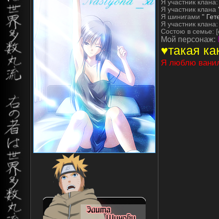
Я участник клана
Я участник клана
Я шинигами
" Гет
Я участник клана:
Состою в семье: 
Mой персонаж:
♥такая ка
Я люблю ванил