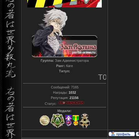
Группа:
Зам.Администратора
Ранг:
Каге
Титул:
T0reador xD
Сообщений:
7165
Награды:
1032
Репутация:
21156
Статус:
Медали: