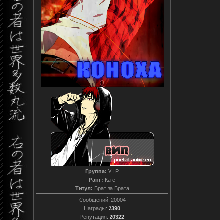
Группа:
V.I.P
Ранг:
Каге
Титул:
Брат за Брата
Сообщений:
20004
Награды:
2390
Репутация:
20322