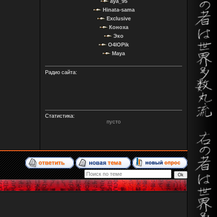
aya_95
Hinata-sama
Exclusive
Коноха
Эко
O4IOPik
Maya
Радио сайта:
Статистика:
пусто