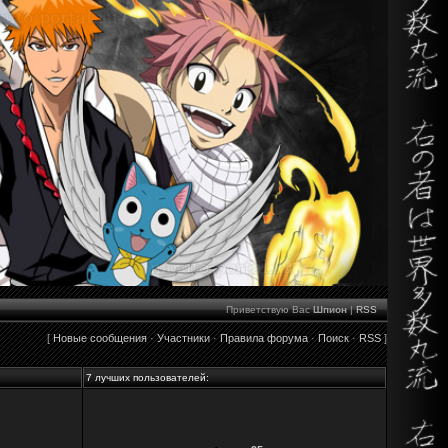
Приветствую Вас
Шпион
|
RSS
[
Новые сообщения
·
Участники
·
Правила форума
·
Поиск
·
RSS
]
7 лучших пользователей: