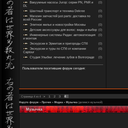
Вакуумные насосы Jurop: серии PN, PNR и
(0)
DL
Шахтный транспорт и техника Dekree
(0)
Магазин запчастей just.parts: доставка по
(0)
всей России
Элитное жилье и новостройки Москвы
(0)
Детские аксессуары для волос: виды и выбор
(0)
Инженерные системы Ридан: автоматизация
(0)
и монтаж
Экскурсии в Эрмитаж и пригороды СПб
(0)
Экскурсии и туры по СПб от компании
(0)
Captour
Студия Улыбки: лечение зубов в Волгограде
(0)
Пользователи посетившие форум сегодня:
4
Страница
4
из
4
«
1
2
3
Наруто форум
»
Прочее
»
Медиа
»
Музычка
(делимся музычкой)
Музычка