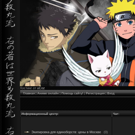
Хостинг от
uCoz
Главная
|
Аниме онлайн
|
Помощь сайту!
|
Регистрация
|
Вход
Информационный центр:
Чат:
Экипировка для единоборств: цены в Москве
(0)