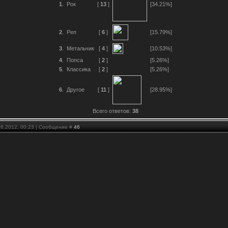
1
.
Рок
[
13
]
[34.21%]
2
.
Реп
[
6
]
[15.79%]
3
.
Метальчик
[
4
]
[10.53%]
4
.
Попса
[
2
]
[5.26%]
5
.
Классика
[
2
]
[5.26%]
6
.
Другое
[
11
]
[28.95%]
Всего ответов:
38
06.2012, 00:23 | Сообщение #
46