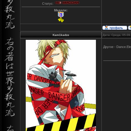
Статус:
Медали:
Kam1kadze
Дата: Среда, 05.09
Другое - Dance.El