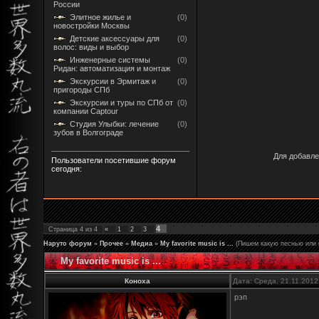
России
Элитное жилье и
(0)
новостройки Москвы
Детские аксессуары для
(0)
волос: виды и выбор
Инженерные системы
(0)
Ридан: автоматизация и монтаж
Экскурсии в Эрмитаж и
(0)
пригороды СПб
Экскурсии и туры по СПб от
(0)
компании Captour
Студия Улыбки: лечение
(0)
зубов в Волгограде
Для добавле
Пользователи посетившие форум
сегодня:
4
Страница
4
из
4
«
1
2
3
Наруто форум
»
Прочее
»
Медиа
»
My favorite music is ...
(Пишем какую песнью или 
My favorite music is ...
Коноха
Дата: Среда, 21.11.2012
рэп