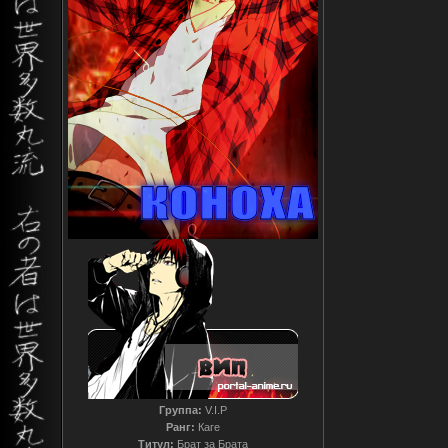
Группа:
V.I.P
Ранг:
Каге
Титул:
Брат за Брата