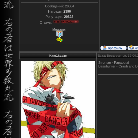
Сообщений:
20004
Награды:
2390
Репутация:
20322
Статус:
Медали:
Kam1kadze
Дата: Воскресенье, 15.09
Stromae - Papaoutai
Basshunter - Crash and B