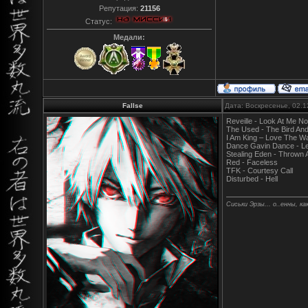
Репутация:
21156
Статус:
Медали:
Fallse
Дата: Воскресенье, 02.1
Reveille - Look At Me N
The Used - The Bird A
I Am King – Love The Wa
Dance Gavin Dance - L
Stealing Eden - Thrown
Red - Faceless
TFK - Courtesy Call
Disturbed - Hell
Сиськи Эрзы... о..енны, как