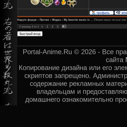
Наруто форум
»
Прочее
»
Медиа
»
My favorite music is ...
(Пишем какую песнью или 
4
Страница
4
из
4
«
1
2
3
Portal-Anime.Ru © 2026 - Все п
сайта
Копирование дизайна или его эле
скриптов запрещено. Администра
содержание рекламных матери
владельцам и предоставляю
домашнего ознакомительно про