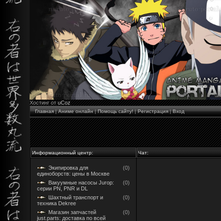
Хостинг от
uCoz
Главная
|
Аниме онлайн
|
Помощь сайту!
|
Регистрация
|
Вход
Информационный центр:
Чат:
Экипировка для
(0)
единоборств: цены в Москве
Вакуумные насосы Jurop:
(0)
серии PN, PNR и DL
Шахтный транспорт и
(0)
техника Dekree
Магазин запчастей
(0)
just.parts: доставка по всей