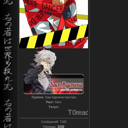
Группа:
Зам.Администратора
Ранг:
Каге
Титул:
T0reador xD
Сообщений:
7165
Награды:
1032