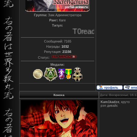
Группа:
Зам.Администратора
Ранг:
Каге
Титул:
T0reador xD
Сообщений:
7165
Награды:
1032
Репутация:
21156
Статус:
Медали:
Коноха
Дата: Воскресенье, 16.1
Kam1kadze
, круто
рэп дивайс