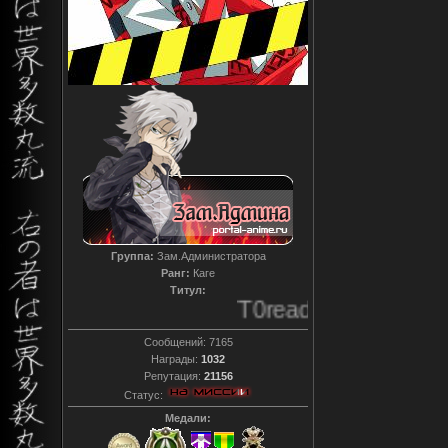
Группа:
Зам.Администратора
Ранг:
Каге
Титул:
T0reador xD
Сообщений:
7165
Награды:
1032
Репутация:
21156
Статус:
Медали: