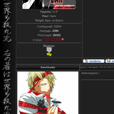
Группа:
V.I.P
Ранг:
Каге
Титул:
Брат за Брата
Сообщений:
20004
Награды:
2390
Репутация:
20322
Статус:
Медали:
Kam1kadze
Дата: Четверг, 29.11.2012
Электродэнс !