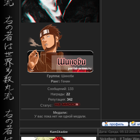
Группа:
Шиноби
Ранг:
Генин
Сообщений:
133
Награды:
22
Репутация:
342
Статус:
Медали:
У вас пока нет ни одной медали.
Kam1kadze
Дата: Среда, 05.12.2012,
Nickelback - If Today Was