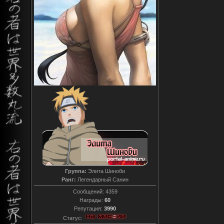
Группа:
Элита Шиноби
Ранг:
Легендарный Санин
Сообщений:
4359
Награды:
60
Репутация:
3990
Статус: