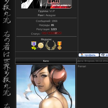
Группа:
V.I.P
Ранг:
Акацуки
Сообщений:
1866
Награды:
85
Репутация:
1223
Статус:
Медали:
Като
Дата: Вторник, 04.12.201
Ferrari