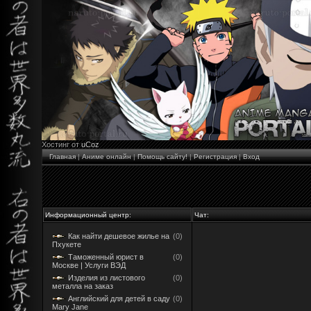
Хостинг от
uCoz
Главная
|
Аниме онлайн
|
Помощь сайту!
|
Регистрация
|
Вход
Информационный центр:
Чат:
Как найти дешевое жилье на
(0)
Пхукете
Таможенный юрист в
(0)
Москве | Услуги ВЭД
Изделия из листового
(0)
металла на заказ
Английский для детей в саду
(0)
Mary Jane