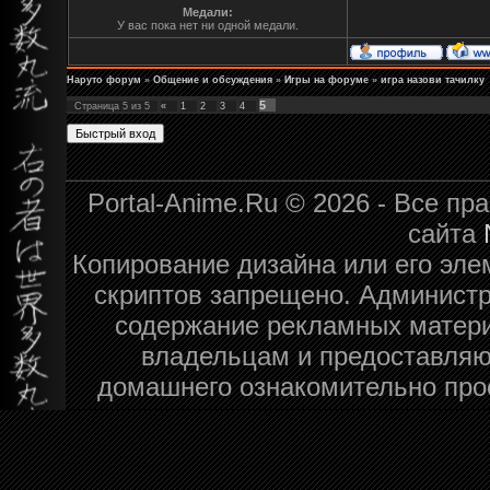
Медали:
У вас пока нет ни одной медали.
Наруто форум
»
Общение и обсуждения
»
Игры на форуме
»
игра назови тачилку
5
Страница
5
из
5
«
1
2
3
4
Portal-Anime.Ru © 2026 - Все п
сайта
Копирование дизайна или его эле
скриптов запрещено. Администра
содержание рекламных матери
владельцам и предоставляю
домашнего ознакомительно про