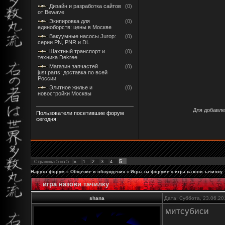
Дизайн и разработка сайтов
(0)
от Bewave
Экипировка для
(0)
единоборств: цены в Москве
Вакуумные насосы Jurop:
(0)
серии PN, PNR и DL
Шахтный транспорт и
(0)
техника Dekree
Магазин запчастей
(0)
just.parts: доставка по всей
России
Элитное жилье и
(0)
новостройки Москвы
Для добавле
Пользователи посетившие форум
сегодня:
5
Страница
5
из
5
«
1
2
3
4
Наруто форум
»
Общение и обсуждения
»
Игры на форуме
»
игра назови тачилку
игра назови тачилку
shana
Дата: Суббота, 23.06.20
митсубиси