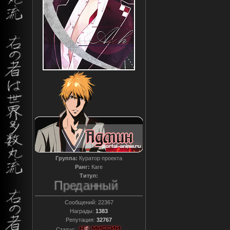
Группа:
Куратор проекта
Ранг:
Каге
Титул:
Преданный
Сообщений:
22367
Награды:
1383
Репутация:
32767
Статус: