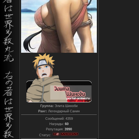
Группа:
Элита Шиноби
Ранг:
Легендарный Санин
Сообщений:
4359
Награды:
60
Репутация:
3990
Статус: