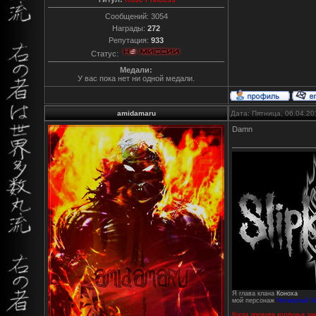
Сообщений:
3054
Награды:
272
Репутация:
933
Статус:
Медали:
У вас пока нет ни одной медали.
amidamaru
Дата: Пятница, 06.04.20
Damn
Я глава клана
Коноха
мой персонаж
Четвертый Х
Когда древняя колдунья зак