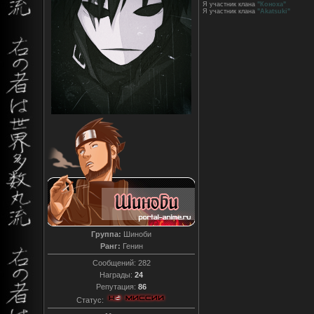
Я участник клана
"Коноха"
Я участник клана
"Akatsuki"
Группа:
Шиноби
Ранг:
Генин
Сообщений:
282
Награды:
24
Репутация:
86
Статус: