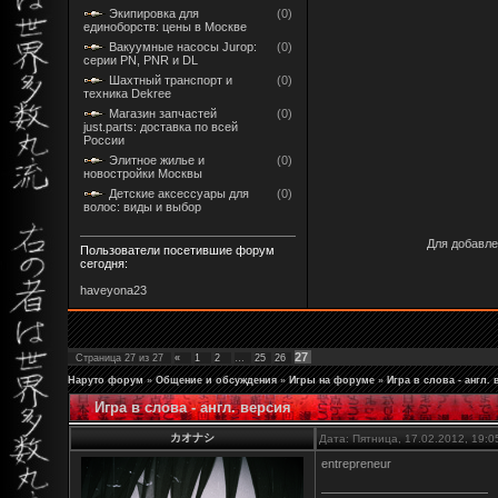
Экипировка для
(0)
единоборств: цены в Москве
Вакуумные насосы Jurop:
(0)
серии PN, PNR и DL
Шахтный транспорт и
(0)
техника Dekree
Магазин запчастей
(0)
just.parts: доставка по всей
России
Элитное жилье и
(0)
новостройки Москвы
Детские аксессуары для
(0)
волос: виды и выбор
Для добавле
Пользователи посетившие форум
сегодня:
haveyona23
27
Страница
27
из
27
«
1
2
…
25
26
Наруто форум
»
Общение и обсуждения
»
Игры на форуме
»
Игра в слова - англ.
Игра в слова - англ. версия
カオナシ
Дата: Пятница, 17.02.2012, 19:
entrepreneur