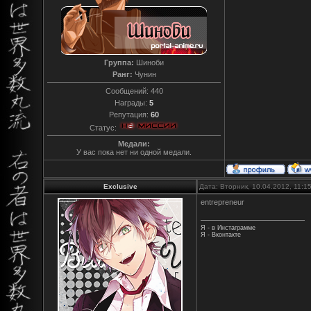
Группа:
Шиноби
Ранг:
Чунин
Сообщений:
440
Награды:
5
Репутация:
60
Статус:
Медали:
У вас пока нет ни одной медали.
Exclusive
Дата: Вторник, 10.04.2012, 11:
entrepreneur
Я - в Инстаграмме
Я - Вконтакте