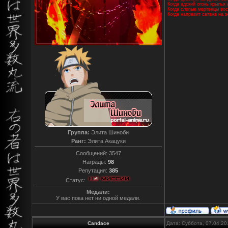
Когда адский огонь крылья 
Когда слепые мертвецы вос
Когда направит сатана на 
Группа:
Элита Шиноби
Ранг:
Элита Акацуки
Сообщений:
3547
Награды:
98
Репутация:
385
Статус:
Медали:
У вас пока нет ни одной медали.
Candace
Дата: Суббота, 07.04.20