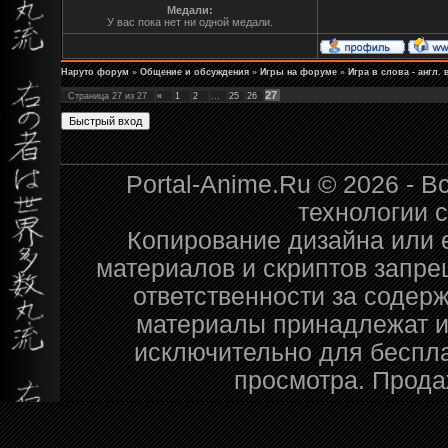
Медали:
У вас пока нет ни одной медали.
Наруто форум
»
Общение и обсуждения
»
Игры на форуме
»
Игра в слова - англ.
27
Страница
27
из
27
«
1
2
…
25
26
Portal-Anime.Ru © 2026 - 
технологии 
Копирование дизайна или е
материалов и скриптов запре
ответственности за содер
материалы принадлежат и
исключительно для беспл
просмотра. Прода