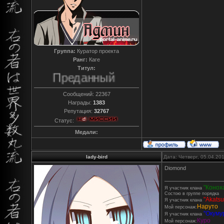
Группа:
Куратор проекта
Ранг:
Каге
Титул:
Преданный
Сообщений:
22367
Награды:
1383
Репутация:
32767
Статус:
Медали:
lady-bird
Дата: Четверг, 05.04.20
Diomond
"Конох
Я участник клана
Состою в группе порядка
"Akatsu
Я участник клана
Наруто
Мой персонаж:
''Окумур
Я участник клана
Куро
Мой персонаж: