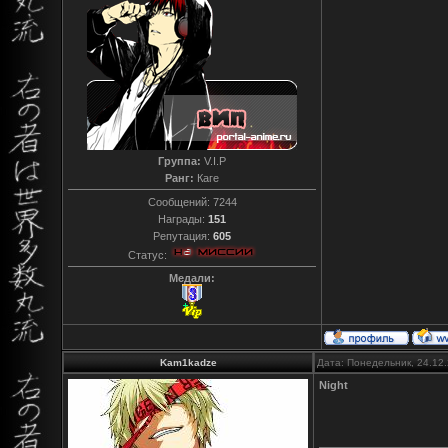
Группа:
V.I.P
Ранг:
Каге
Сообщений:
7244
Награды:
151
Репутация:
605
Статус:
Медали:
Kam1kadze
Дата: Понедельник, 24.12
Night