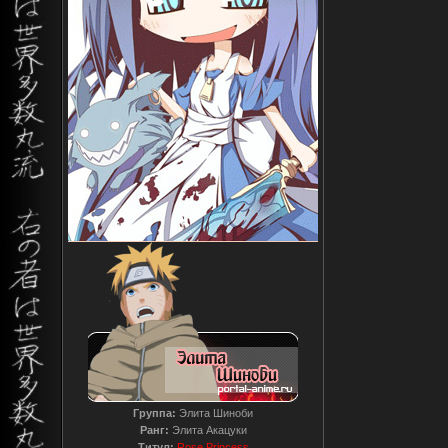
Группа:
Элита Шиноби
Ранг:
Элита Акацуки
Титул:
Rose Princess