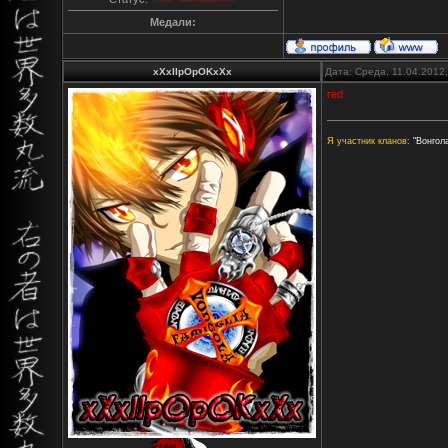
Медали:
xXxIIpOpOKxXx
Дата: Среда, 11.04.2012
red
Я участник кланов:
"Вонгола