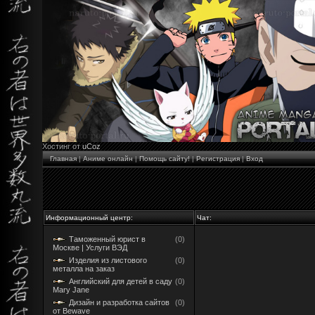
Хостинг от
uCoz
Главная
|
Аниме онлайн
|
Помощь сайту!
|
Регистрация
|
Вход
Информационный центр:
Чат:
Таможенный юрист в
(0)
Москве | Услуги ВЭД
Изделия из листового
(0)
металла на заказ
Английский для детей в саду
(0)
Mary Jane
Дизайн и разработка сайтов
(0)
от Bewave