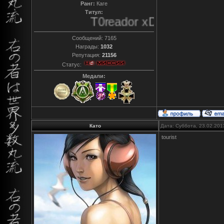
Ранг:
Каге
Титул:
T0reador xD
Сообщений:
7165
Награды:
1032
Репутация:
21156
Статус:
Медали:
Като
Дата: Суббота, 23.02.201
tourist