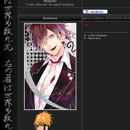
Медали:
У вас пока нет ни одной медали.
Exclusive
Дата: Суббота, 03.03.2012, 09:
red
Я - в Инстаграмме
Я - Вконтакте