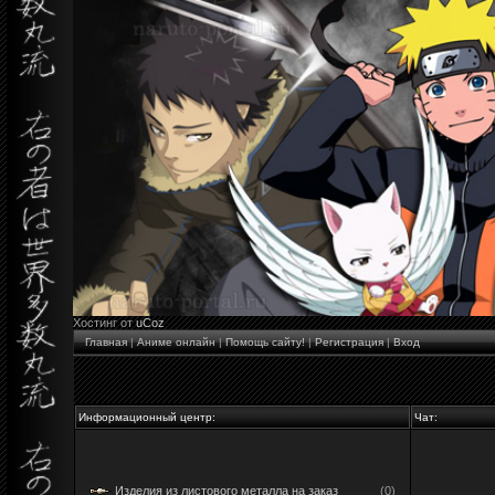
Хостинг от
uCoz
Главная
|
Аниме онлайн
|
Помощь сайту!
|
Регистрация
|
Вход
Информационный центр:
Чат:
Изделия из листового металла на заказ
(0)