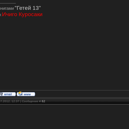
"Гетей 13"
инигами
Ичиго Куросаки
ж
07.2012, 12:37 | Сообщение #
62