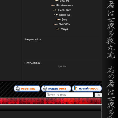
aya_95
Hinata-sama
Exclusive
Коноха
Эко
O4IOPik
Maya
Радио сайта:
Статистика:
пусто