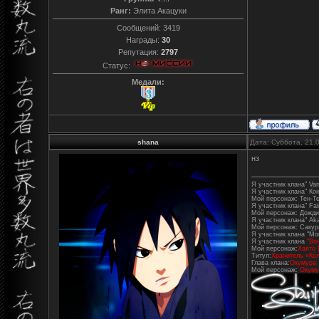
Ранг:
Элита Акацуки
Сообщений:
3419
Награды:
30
Репутация:
2797
Статус:
Медали:
shana
Дата: Суббота, 21.
нз
Я участник клана" Varr
Я участник клана" Ко
Мой персонаж: Тен-Т
Я участник клана" Fair
Мой персонаж: Дожди
Я участник клана" Aka
Мой персонаж: Сакур
Я участник клана "Mo
Я участник клана
"Во
Мой персонаж:
Хаято 
Титул:
Хранитель «Кол
Глава клана:
Окумура
Мой персонаж:
Окуму