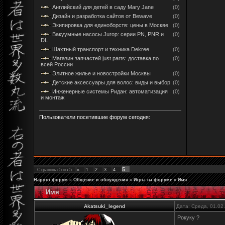
Английский для детей в саду Mary Jane
(0)
Дизайн и разработка сайтов от Bewave
(0)
Экипировка для единоборств: цены в Москве
(0)
Вакуумные насосы Jurop: серии PN, PNR и
(0)
DL
Шахтный транспорт и техника Dekree
(0)
Магазин запчастей just.parts: доставка по
(0)
всей России
Элитное жилье и новостройки Москвы
(0)
Детские аксессуары для волос: виды и выбор
(0)
Инженерные системы Ридан: автоматизация
(0)
и монтаж
Пользователи посетившие форум сегодня:
5
Страница
5
из
5
«
1
2
3
4
Наруто форум
»
Общение и обсуждения
»
Игры на форуме
»
Имя
Имя
Akatsuki_legend
Дата: Среда, 01.02
Рокуку ?