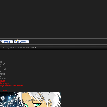
07.2012, 16:52 | Сообщение #
63
ia"
ноха"
ен
y Tail"
я
tsuki"
а
nsters"
нгола"
Гокудэра
ьца Урагана Вонголы».
ра Рин