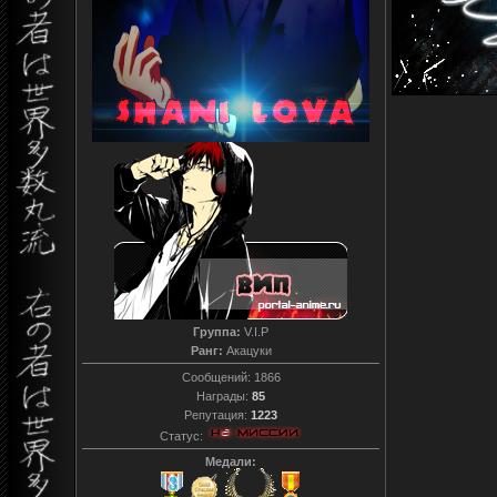
Группа:
V.I.P
Ранг:
Акацуки
Сообщений:
1866
Награды:
85
Репутация:
1223
Статус:
Медали: