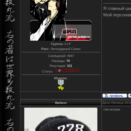
Я главный ш
Мой персона
Группа:
V.I.P
Ранг:
Легендарный Санин
Сообщений:
4947
Награды:
70
Репутация:
331
Статус:
Медали:
Waifarer
Дата: Пятница, 20.
тож незнаю