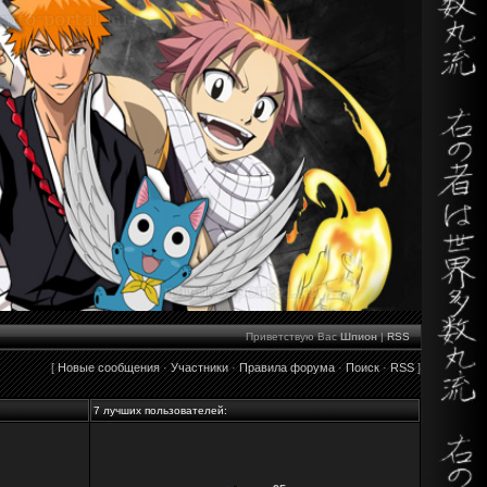
Приветствую Вас
Шпион
|
RSS
[
Новые сообщения
·
Участники
·
Правила форума
·
Поиск
·
RSS
]
7 лучших пользователей: