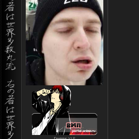
Группа:
V.I.P