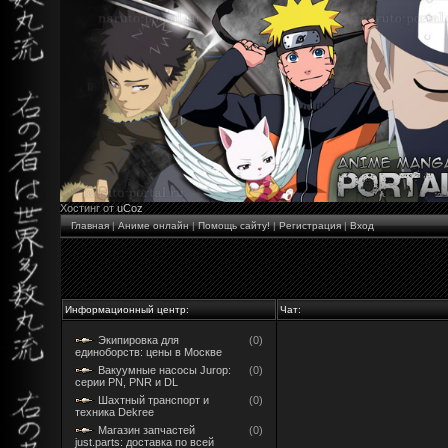
Хостинг от
uCoz
Главная
|
Аниме онлайн
|
Помощь сайту!
|
Регистрация
|
Вход
Информационный центр:
Чат:
Экипировка для
(0)
единоборств: цены в Москве
Вакуумные насосы Jurop:
(0)
серии PN, PNR и DL
Шахтный транспорт и
(0)
техника Dekree
Магазин запчастей
(0)
just.parts: доставка по всей