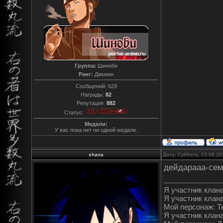
Группа:
Шиноби
Ранг:
Джонин
Сообщений:
629
Награды:
82
Репутация:
882
Статус:
Медали:
У вас пока нет ни одной медали.
shana
Дата: Суббота, 23.06.20
дейдарааа-се
Я участник клана"
Я участник клана
Мой персонаж: Т
Я участник клана"