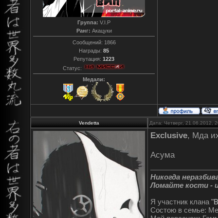
Группа:
V.I.P
Ранг:
Акацуки
Сообщений:
1866
Награды:
85
Репутация:
1223
Статус:
Медали:
Vendetta
Дата: Четверг, 21.06.2012, 
Exclusive
, Мда и
Асума
Никогда неразбива
Ломайте кости - и
Я участник клана
"
Состою в семье: М