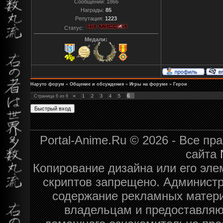
Сообщений:
1866
Награды:
85
Репутация:
1223
Статус:
Медали:
Наруто форум
»
Общение и обсуждения
»
Игры на форуме
»
Герои
6
Страница
6
из
6
«
1
2
3
4
5
Portal-Anime.Ru © 2026 - Все п
сайта
Копирование дизайна или его эле
скриптов запрещено. Администра
содержание рекламных матери
владельцам и предоставляю