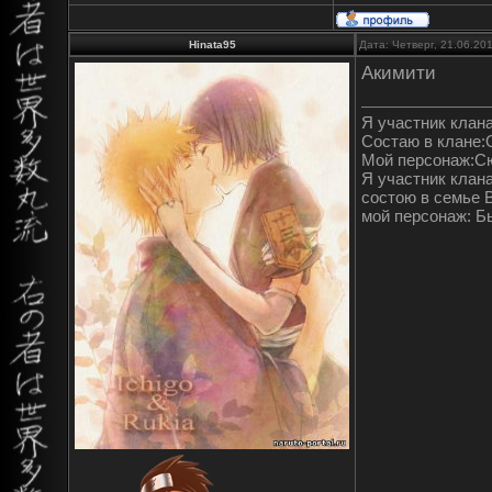
Hinata95
Дата: Четверг, 21.06.20
Акимити
Я участник клан
Состаю в клане:
Мой персонаж:Сю
Я участник клана
состою в семье 
мой персонаж: Б