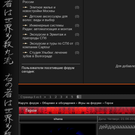
России
Элитное жилье и
(0)
новостройки Москвы
Детские аксессуары для
(0)
волос: виды и выбор
Инженерные системы
(0)
Ридан: автоматизация и монтаж
Экскурсии в Эрмитаж и
(0)
пригороды СПб
Экскурсии и туры по СПб от
(0)
компании Captour
Студия Улыбки: лечение
(0)
зубов в Волгограде
Для добавле
Пользователи посетившие форум
сегодня:
6
Страница
6
из
6
«
1
2
3
4
5
Наруто форум
»
Общение и обсуждения
»
Игры на форуме
»
Герои
Герои
shana
Дата: Четверг, 21.06.20
дейдараааааа