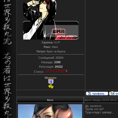
Группа:
V.I.P
Ранг:
Каге
Титул:
Брат за Брата
Сообщений:
20004
Награды:
2390
Репутация:
20322
Статус:
Медали:
Като
Дата: Среда, 24.07.2013,
Да, пылесос.
Труба что ли?
Туда кладут одежду...