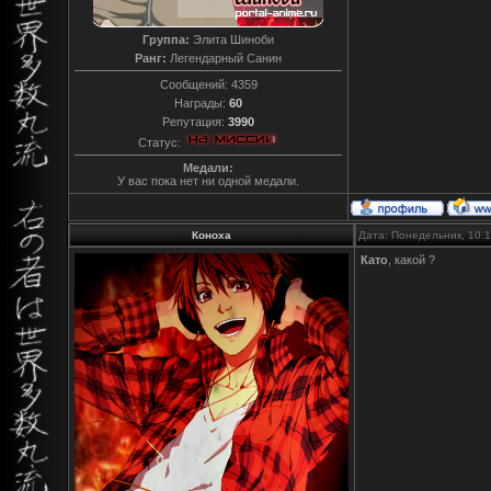
Группа:
Элита Шиноби
Ранг:
Легендарный Санин
Сообщений:
4359
Награды:
60
Репутация:
3990
Статус:
Медали:
У вас пока нет ни одной медали.
Коноха
Дата: Понедельник, 10.
Като
, какой ?