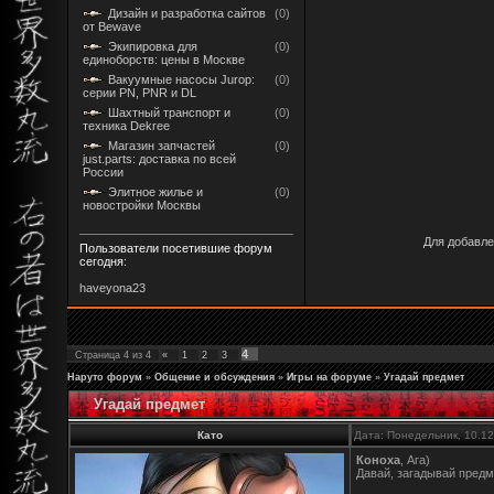
Дизайн и разработка сайтов
(0)
от Bewave
Экипировка для
(0)
единоборств: цены в Москве
Вакуумные насосы Jurop:
(0)
серии PN, PNR и DL
Шахтный транспорт и
(0)
техника Dekree
Магазин запчастей
(0)
just.parts: доставка по всей
России
Элитное жилье и
(0)
новостройки Москвы
Для добавле
Пользователи посетившие форум
сегодня:
haveyona23
4
Страница
4
из
4
«
1
2
3
Наруто форум
»
Общение и обсуждения
»
Игры на форуме
»
Угадай предмет
Угадай предмет
Като
Дата: Понедельник, 10.1
Коноха
, Ага)
Давай, загадывай предм