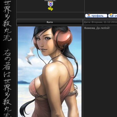
Медали:
Като
Дата: Вторник, 11.12.201
Коноха
, Да любой!