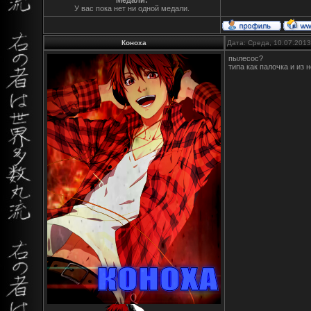
Медали:
У вас пока нет ни одной медали.
Коноха
Дата: Среда, 10.07.201
пылесос?
типа как палочка и из 