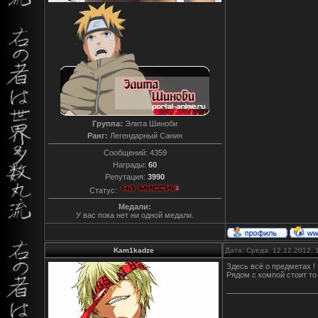
Группа:
Элита Шиноби
Ранг:
Легендарный Санин
Сообщений:
4359
Награды:
60
Репутация:
3990
Статус:
Медали:
У вас пока нет ни одной медали.
Kam1kadze
Дата: Среда, 12.12.2012,
Здесь всё о предметах !
Рядом с компой стоит то 