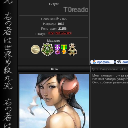
Титул:
T0reador xD
Сообщений:
7165
Награды:
1032
Репутация:
21156
Статус:
Медали:
Като
Дата: Воскресенье, 24.02
Ммм, смотря что у тя та
Вот вам загадка, угадайт
Он с хоботом резиновым