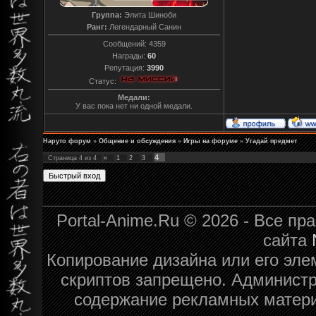
Группа:
Элита Шиноби
Ранг:
Легендарный Санин
Сообщений:
4359
Награды:
60
Репутация:
3990
Статус:
Медали:
У вас пока нет ни одной медали.
Наруто форум
»
Общение и обсуждения
»
Игры на форуме
»
Угадай предмет
4
Страница
4
из
4
«
1
2
3
Portal-Anime.Ru © 2026 - Все п
сайта
Копирование дизайна или его эле
скриптов запрещено. Администра
содержание рекламных матери