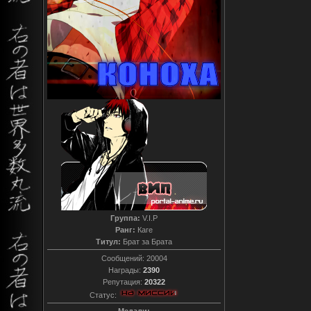
Группа:
V.I.P
Ранг:
Каге
Титул:
Брат за Брата
Сообщений:
20004
Награды:
2390
Репутация:
20322
Статус: