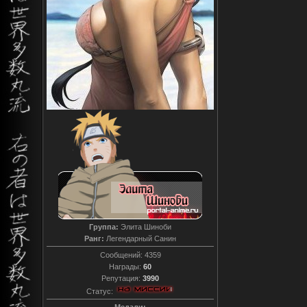
Группа:
Элита Шиноби
Ранг:
Легендарный Санин
Сообщений:
4359
Награды:
60
Репутация:
3990
Статус: