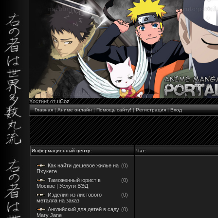
Хостинг от
uCoz
Главная
|
Аниме онлайн
|
Помощь сайту!
|
Регистрация
|
Вход
Информационный центр:
Чат:
Как найти дешевое жилье на
(0)
Пхукете
Таможенный юрист в
(0)
Москве | Услуги ВЭД
Изделия из листового
(0)
металла на заказ
Английский для детей в саду
(0)
Mary Jane