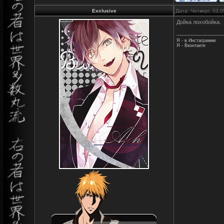
Exclusive
Дата: Четверг, 03.
Дойка лохобойка.
Я - в Инстаграмме
Я - Вконтакте