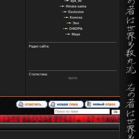
aya_95
Hinata-sama
Exclusive
Коноха
Эко
O4IOPik
Maya
Радио сайта:
Статистика:
пусто