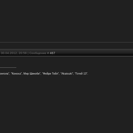
 30.04.2012, 20:58 | Сообщение #
467
онгола", "Коноха", Мир Шиноби", "Фейри Тейл", "Akatsuki", "Готей 13".