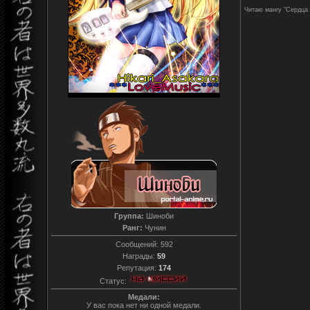
Читаю мангу "Сердца 
Группа:
Шиноби
Ранг:
Чунин
Сообщений:
592
Награды:
59
Репутация:
174
Статус:
Медали:
У вас пока нет ни одной медали.