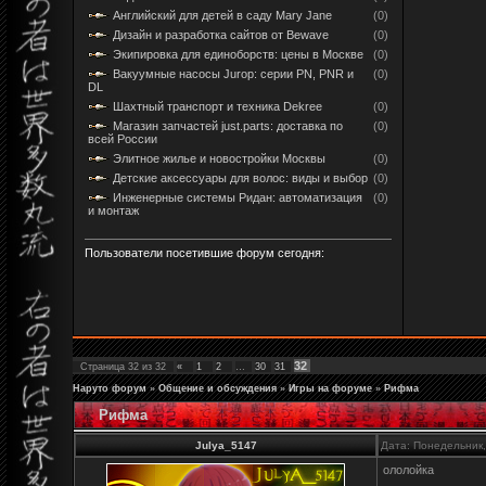
Английский для детей в саду Mary Jane
(0)
Дизайн и разработка сайтов от Bewave
(0)
Экипировка для единоборств: цены в Москве
(0)
Вакуумные насосы Jurop: серии PN, PNR и
(0)
DL
Шахтный транспорт и техника Dekree
(0)
Магазин запчастей just.parts: доставка по
(0)
всей России
Элитное жилье и новостройки Москвы
(0)
Детские аксессуары для волос: виды и выбор
(0)
Инженерные системы Ридан: автоматизация
(0)
и монтаж
Пользователи посетившие форум сегодня:
32
Страница
32
из
32
«
1
2
…
30
31
Наруто форум
»
Общение и обсуждения
»
Игры на форуме
»
Рифма
Рифма
Julya_5147
Дата: Понедельник,
ололойка