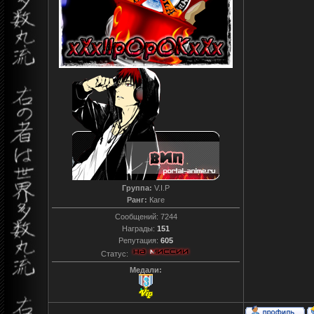
Группа:
V.I.P
Ранг:
Каге
Сообщений:
7244
Награды:
151
Репутация:
605
Статус:
Медали: