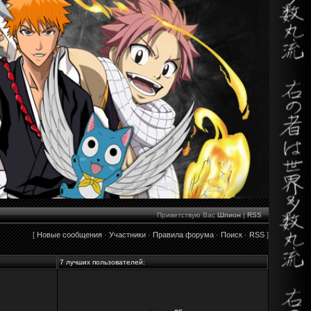
Приветствую Вас
Шпион
|
RSS
[
Новые сообщения
·
Участники
·
Правила форума
·
Поиск
·
RSS
]
7 лучших пользователей: