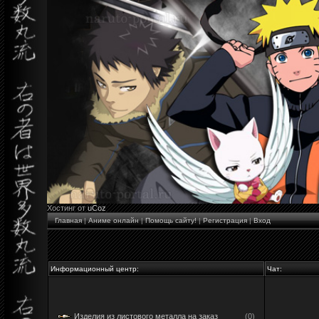
Хостинг от
uCoz
Главная
|
Аниме онлайн
|
Помощь сайту!
|
Регистрация
|
Вход
Информационный центр:
Чат:
Изделия из листового металла на заказ
(0)