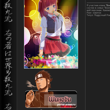
Я участник клана
"Во
состою в семье "Вонг
мой персонаж: Какем
Ранг: новичок
Титул: Подручный Ро