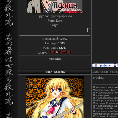
Группа:
Куратор проекта
Ранг:
Каге
Титул:
Преданный
Сообщений:
22367
Награды:
1383
Репутация:
32767
Статус:
Медали:
Hikari_Asakara
Дата: Среда, 06.06
отбойка
Я участник клана "Akt
Мой персонаж: Тен-т
Я участник клана "Varr
Я правая рука
Я участник клана "Во
Мой персонаж:Лар М
Мой титул: Хранитель
Я участник клана "Ко
Мой персонаж:Ино
Я участник клана "М
Мой персонаж: Темар
Моя семья: Акемичи