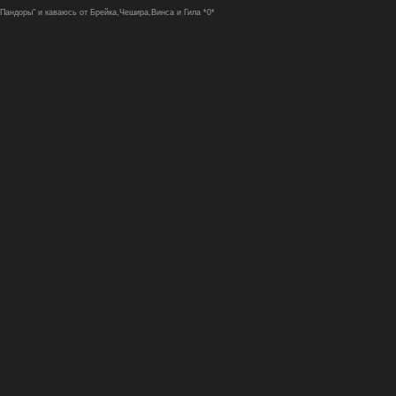
Пандоры" и каваюсь от Брейка,Чешира,Винса и Гила *0*