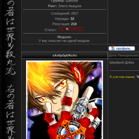
Группа:
Шиноби
Ранг:
Элита Акацуки
Сообщений:
2827
Награды:
32
Репутация:
210
Статус:
Медали:
У вас пока нет ни одной медали.
xXxIIpOpOKxXx
Дата: Понедельник,
Шваброй Дойка
Я участник кланов:
"В