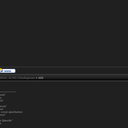
.2012, 11:50 | Сообщение #
469
suki"
ен
iа"
нгола"
илч
 соски аркобалено
ноха"
ир Шиноби"
и