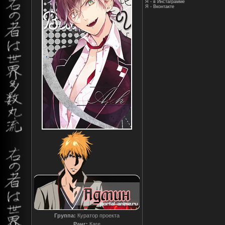
Я - в Инстаграмме
Я - Вконтакте
Группа:
Куратор проекта
Ранг:
Каге