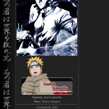
Группа:
Элита Шиноби
Ранг:
Элита Акацуки
Сообщений:
2652