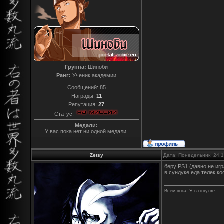
Группа:
Шиноби
Ранг:
Ученик академии
Сообщений:
85
Награды:
11
Репутация:
27
Статус:
Медали:
У вас пока нет ни одной медали.
Zetsy
Дата: Понедельник, 24.
беру PS1 (давно не игр
в сундуке еда телек к
Всем пока. Я в отпуске.