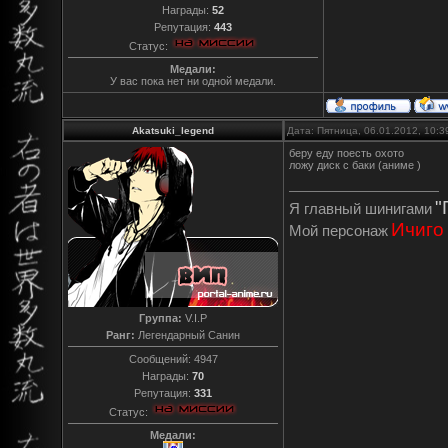
Награды:
52
Репутация:
443
Статус:
Медали:
У вас пока нет ни одной медали.
Akatsuki_legend
Дата: Пятница, 06.01.2012, 10:
беру еду поесть охото
ложу диск с баки (аниме )
"
Я главный шинигами
Ичиго
Мой персонаж
Группа:
V.I.P
Ранг:
Легендарный Санин
Сообщений:
4947
Награды:
70
Репутация:
331
Статус:
Медали: