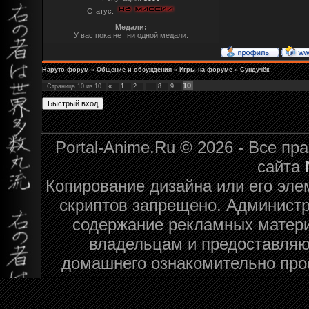
Статус:
Медали:
У вас пока нет ни одной медали.
Наруто форум
»
Общение и обсуждения
»
Игры на форуме
»
Сундучёк
10
Страница
10
из
10
«
1
2
…
8
9
Portal-Anime.Ru © 2026 - Все п
сайта
Копирование дизайна или его эле
скриптов запрещено. Администра
содержание рекламных матери
владельцам и предоставляю
домашнего ознакомительно про