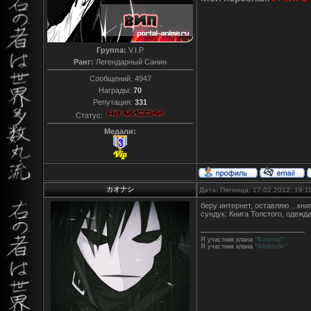
Группа:
V.I.P
Ранг:
Легендарный Санин
Сообщений:
4947
Награды:
70
Репутация:
331
Статус:
Медали:
カオナシ
Дата: Пятница, 17.02.2012, 19:
беру интернет, оставляю ...кни
сундук: Книга Толстого, одежд
Я участник клана
"Коноха"
Я участник клана
"Akatsuki"