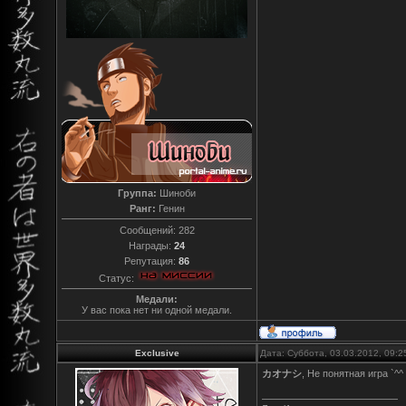
Группа:
Шиноби
Ранг:
Генин
Сообщений:
282
Награды:
24
Репутация:
86
Статус:
Медали:
У вас пока нет ни одной медали.
Exclusive
Дата: Суббота, 03.03.2012, 09:
カオナシ
, Не понятная игра `^^