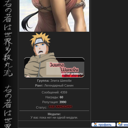
Группа:
Элита Шиноби
Ранг:
Легендарный Санин
Сообщений:
4359
Награды:
60
Репутация:
3990
Статус:
Медали:
У вас пока нет ни одной медали.