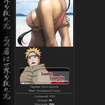
Группа:
Элита Шиноби
Ранг:
Легендарный Санин
Сообщений:
4359
Награды:
60
Репутация:
3990