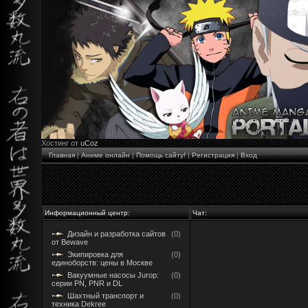
Хостинг от
uCoz
Главная
|
Аниме онлайн
|
Помощь сайту!
|
Регистрация
|
Вход
Информационный центр:
Чат:
Дизайн и разработка сайтов
(0)
от Bewave
Экипировка для
(0)
единоборств: цены в Москве
Вакуумные насосы Jurop:
(0)
серии PN, PNR и DL
Шахтный транспорт и
(0)
техника Dekree