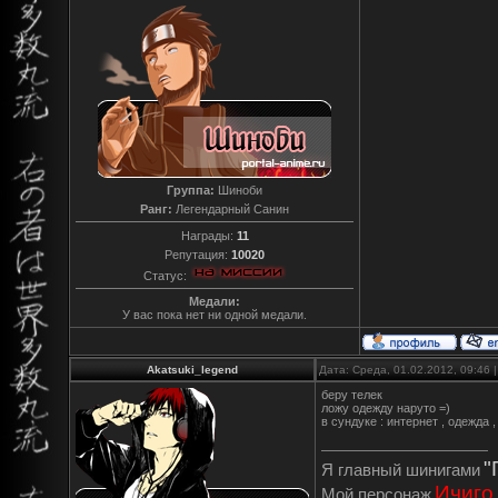
Группа:
Шиноби
Ранг:
Легендарный Санин
Награды:
11
Репутация:
10020
Статус:
Медали:
У вас пока нет ни одной медали.
Akatsuki_legend
Дата: Среда, 01.02.2012, 09:46
беру телек
ложу одежду наруто =)
в сундуке : интернет , одежда 
"
Я главный шинигами
Ичиго
Мой персонаж