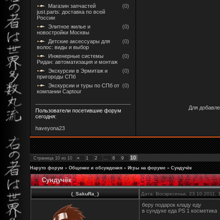
Магазин запчастей
(0)
just.parts: доставка по всей
России
Элитное жилье и
(0)
новостройки Москвы
Детские аксессуары для
(0)
волос: виды и выбор
Инженерные системы
(0)
Ридан: автоматизация и монтаж
Экскурсии в Эрмитаж и
(0)
пригороды СПб
Экскурсии и туры по СПб от
(0)
компании Captour
Для добавле
Пользователи посетившие форум
сегодня:
haveyona23
10
Страница
10
из
10
«
1
2
…
8
9
Наруто форум
»
Общение и обсуждения
»
Игры на форуме
»
Сундучёк
Сундучёк
(_SakuRa_)
Дата: Воскресенье, 23.10.2011,
беру подарок кладу еду
в сундуке еда PS 1 косметика