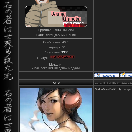
Группа:
Элита Шиноби
Ранг:
Легендарный Санин
Сообщений:
4359
Награды:
60
Репутация:
3990
Статус:
Медали:
У вас пока нет ни одной медали.
Като
Дата: Вторник, 04.12.201
SaLaManDaR
, Ну тогда