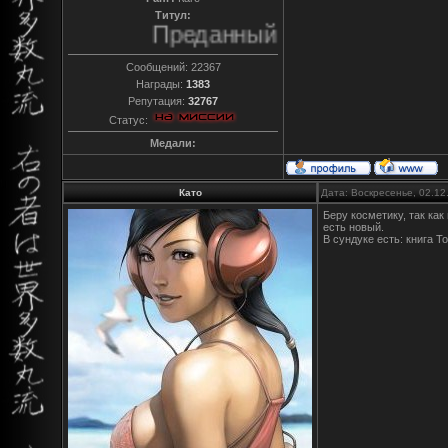
Титул:
Преданный
Сообщений:
22367
Награды:
1383
Репутация:
32767
Статус:
Медали:
Като
Дата: Воскресенье, 02.12
Беру косметику, так как
есть новый.
В сундуке есть: книга 