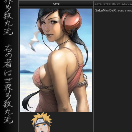
Като
Дата: Вторник, 04.12.201
SaLaManDaR
, вовсе но