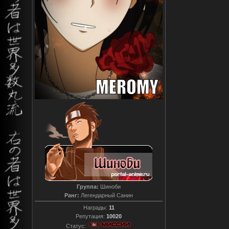
Группа:
Шиноби
Ранг:
Легендарный Санин
Награды:
11
Репутация:
10020
Статус: