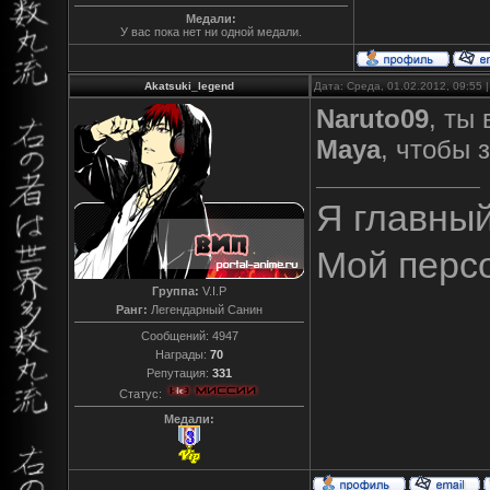
Медали:
У вас пока нет ни одной медали.
Akatsuki_legend
Дата: Среда, 01.02.2012, 09:55
Naruto09
, ты
Maya
, чтобы 
Я главны
Мой перс
Группа:
V.I.P
Ранг:
Легендарный Санин
Сообщений:
4947
Награды:
70
Репутация:
331
Статус:
Медали: