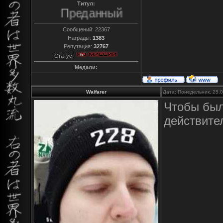
Титул:
Преданный
Сообщений:
22367
Награды:
1383
Репутация:
32767
Статус:
Медали:
Waifarer
Дата: Понедельник, 25.
Чтобы был
действите