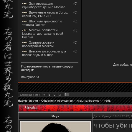
Экипировка для
(0)
единоборств: цены в Москве
Вакуумные насосы Jurop:
(0)
серии PN, PNR и DL
Шахтный транспорт и
(0)
техника Dekree
Магазин запчастей
(0)
just.parts: доставка по всей
России
Элитное жилье и
(0)
новостройки Москвы
Детские аксессуары для
(0)
волос: виды и выбор
Для добавле
Пользователи посетившие форум
сегодня:
haveyona23
4
Страница
4
из
4
«
1
2
3
Наруто форум
»
Общение и обсуждения
»
Игры на форуме
»
Чтобы
Чтобы
Maya
Дата: Среда, 18.01.2012,
чтобы убит