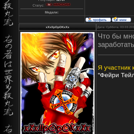
Статус:
Медали:
xXxIIpOpOKxXx
Дата: Суббота, 03.03.20
Что бы мно
заработать
Я участник 
"Фейри Тейл"