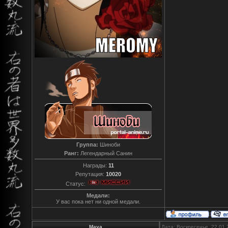
Группа:
Шиноби
Ранг:
Легендарный Санин
Награды:
11
Репутация:
10020
Статус:
Медали:
У вас пока нет ни одной медали.
Maya
Дата: Воскресенье, 22.01.