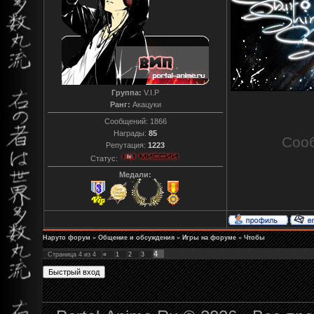
Группа:
V.I.P
Ранг:
Акацуки
Сообщений:
1866
Награды:
85
Соо
Репутация:
1223
Статус:
Медали:
Наруто форум
»
Общение и обсуждения
»
Игры на форуме
»
Чтобы
4
Страница
4
из
4
«
1
2
3