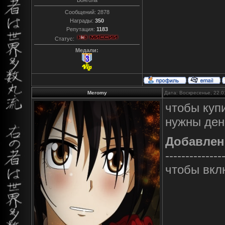
Сообщений:
2878
Награды:
350
Репутация:
1183
Статус:
Медали:
Meromy
Дата: Воскресенье, 22.0
чтобы куп
нужны ден
Добавлен
--------------
чтобы вкл