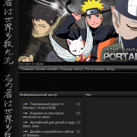
Хостинг от
uCoz
Главная
|
Аниме онлайн
|
Помощь сайту!
|
Регистрация
|
Вход
Информационный центр:
Чат:
Таможенный юрист в
(0)
Москве | Услуги ВЭД
Изделия из листового
(0)
металла на заказ
Английский для детей в саду
(0)
Mary Jane
Дизайн и разработка сайтов
(0)
от Bewave