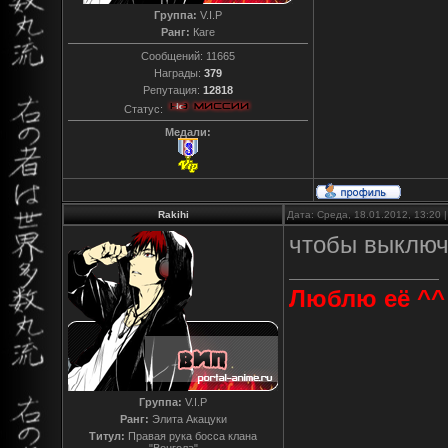
Группа:
V.I.P
Ранг:
Каге
Сообщений:
11665
Награды:
379
Репутация:
12818
Статус:
Медали:
Rakihi
Дата: Среда, 18.01.2012, 13:20
чтобы выключ
Люблю её ^^
Группа:
V.I.P
Ранг:
Элита Акацуки
Титул:
Правая рука босса клана
"Вонгола"