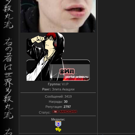
Группа:
V.I.P
Ранг:
Элита Акацуки
Сообщений:
3419
Награды:
30
Репутация:
2797
Статус:
Медали: