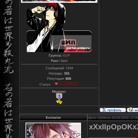
Группа:
V.I.P
Ранг:
Каге
Сообщений:
7244
Награды:
151
Репутация:
605
Статус:
Медали:
Exclusive
Дата: Суббота, 03.03.2012, 17:
xXxIIpOpOKx