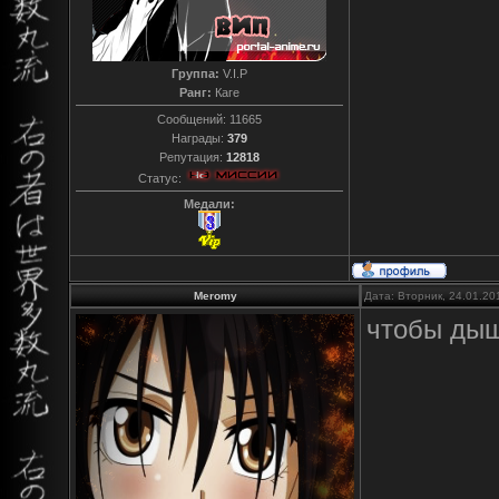
Группа:
V.I.P
Ранг:
Каге
Сообщений:
11665
Награды:
379
Репутация:
12818
Статус:
Медали:
Meromy
Дата: Вторник, 24.01.20
чтобы дыш