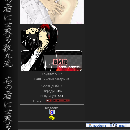
Группа:
V.I.P
Ранг:
Ученик академии
Сообщений:
7
Награды:
105
Репутация:
824
Статус:
Медали: