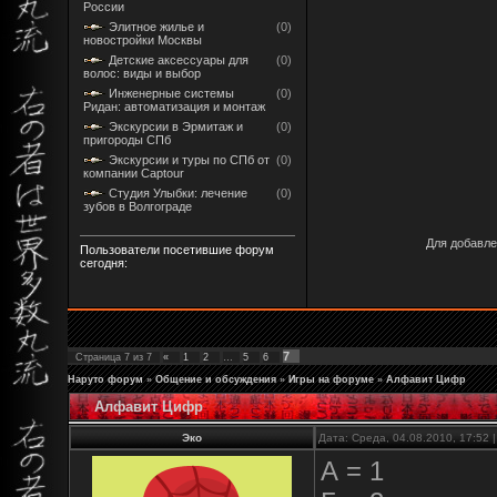
России
Элитное жилье и
(0)
новостройки Москвы
Детские аксессуары для
(0)
волос: виды и выбор
Инженерные системы
(0)
Ридан: автоматизация и монтаж
Экскурсии в Эрмитаж и
(0)
пригороды СПб
Экскурсии и туры по СПб от
(0)
компании Captour
Студия Улыбки: лечение
(0)
зубов в Волгограде
Для добавле
Пользователи посетившие форум
сегодня:
7
Страница
7
из
7
«
1
2
…
5
6
Наруто форум
»
Общение и обсуждения
»
Игры на форуме
»
Алфавит Цифр
Алфавит Цифр
Эко
Дата: Среда, 04.08.2010, 17:52
А = 1