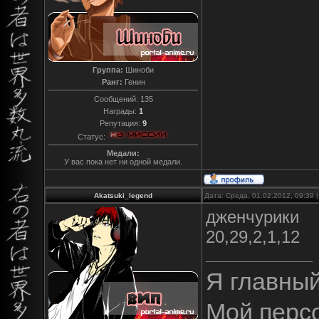
Группа:
Шиноби
Ранг:
Генин
Сообщений:
135
Награды:
1
Репутация:
9
Статус:
Медали:
У вас пока нет ни одной медали.
Akatsuki_legend
Дата: Среда, 01.02.2012, 09:39
дженчурики
20,29,2,1,12
Я главны
Мой перс