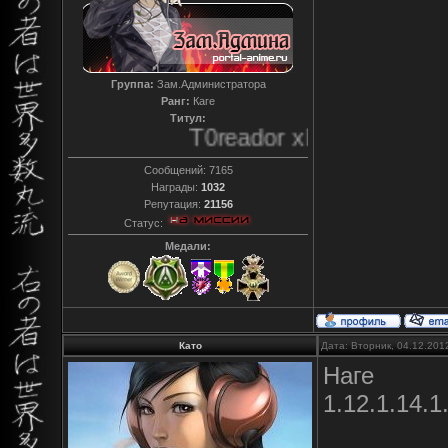
Группа:
Зам.Администратора
Ранг:
Каге
Титул:
T0reador xD
Сообщений:
7165
Награды:
1032
Репутация:
21156
Статус:
Медали:
Като
Дата: Вторник, 04.12.201
Наге
1.12.1.14.1