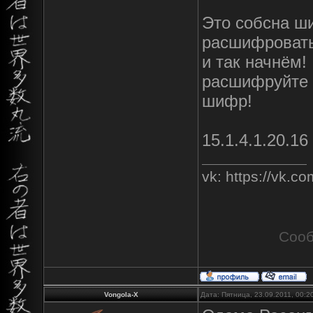
Это собсна ш
расшифровать 
и так начнём!
расшифруйте ч
шифр!
15.1.4.1.20.16
vk: https://vk.
Сооб
Vongola-X
Дата: Пятница, 23.09.2011, 00: