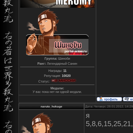
Группа:
Шиноби
Ранг:
Легендарный Санин
Награды:
11
Репутация:
10020
Статус:
Медали:
У вас пока нет ни одной медали.
naruto_hokage
Дата: Четверг, 26.01.2012, 14:
я
5,8,6,15,25,21