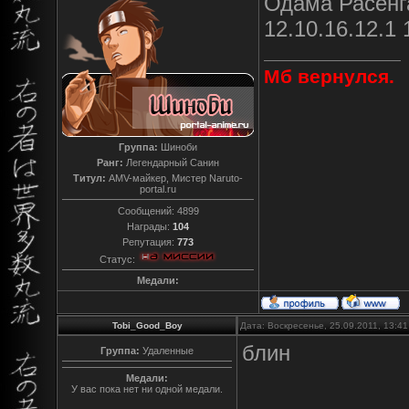
Одама Расенг
12.10.16.12.1 
Мб вернулся.
Группа:
Шиноби
Ранг:
Легендарный Санин
Титул:
AMV-майкер, Мистер Naruto-
portal.ru
Сообщений:
4899
Награды:
104
Репутация:
773
Статус:
Медали:
Tobi_Good_Boy
Дата: Воскресенье, 25.09.2011, 13:4
блин
Группа:
Удаленные
Медали:
У вас пока нет ни одной медали.