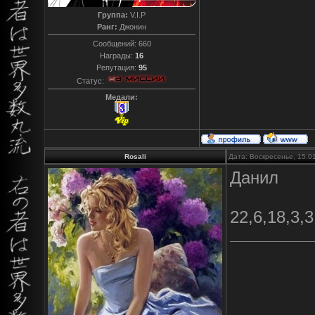
Группа:
V.I.P
Ранг:
Джонин
Сообщений:
660
Награды:
16
Репутация:
95
Статус:
Медали:
Rosali
Дата: Воскресенье, 15.0
Данил
22,6,18,3,3