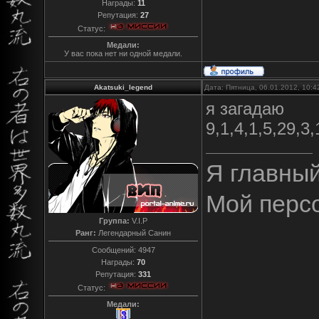
Награды:
11
Репутация:
27
Статус:
Медали:
У вас пока нет ни одной медали.
Akatsuki_legend
Дата: Пятница, 06.01.2012, 10:
я загадаю
9,1,4,1,5,29,3,
Я главны
Мой перс
Группа:
V.I.P
Ранг:
Легендарный Санин
Сообщений:
4947
Награды:
70
Репутация:
331
Статус:
Медали: