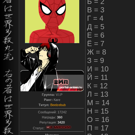
Б = 2
В = 3
Г = 4
Д = 5
Е = 6
Ё = 7
Ж = 8
З = 9
И = 10
Й = 11
К = 12
Л = 13
Группа:
V.I.P
Ранг:
Каге
М = 14
Титул:
Beelzebub
Н = 15
Сообщений:
17242
Награды:
360
О = 16
Репутация:
3420
П = 17
Статус: