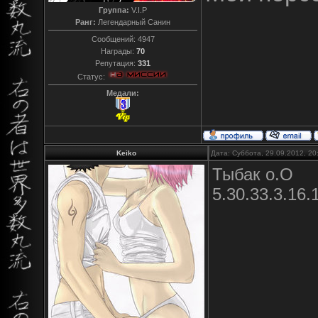
Группа:
V.I.P
Ранг:
Легендарный Санин
Сообщений:
4947
Награды:
70
Репутация:
331
Статус:
Медали:
Keiko
Дата: Суббота, 29.09.2012, 2
Тыбак о.О
5.30.33.3.16.