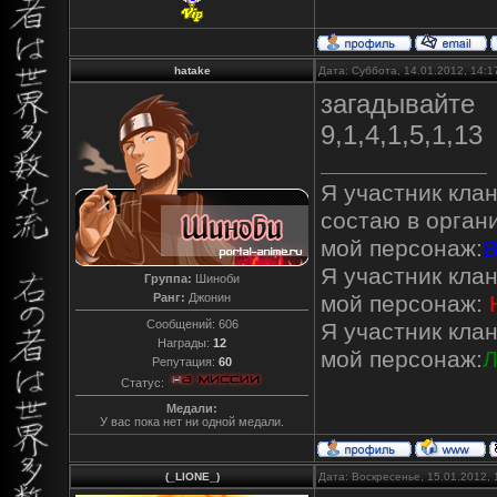
hatake
Дата: Суббота, 14.01.2012, 14:
загадывайте
9,1,4,1,5,1,13
Я участник кла
состаю в орган
мой персонаж:
В
Я участник кла
Группа:
Шиноби
Ранг:
Джонин
мой персонаж:
Сообщений:
606
Я участник кла
Награды:
12
мой персонаж:
Л
Репутация:
60
Статус:
Медали:
У вас пока нет ни одной медали.
(_LIONE_)
Дата: Воскресенье, 15.01.2012,