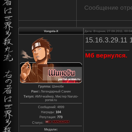
Сообщение отр
Vongola-X
Дата: Вторник, 27.09.2011, 00:
15.16.3.29.11 
Мб вернулся.
Группа:
Шиноби
Ранг:
Легендарный Санин
Титул:
AMV-майкер, Мистер Naruto-
portal.ru
Сообщений:
4899
Награды:
104
Репутация:
773
Статус:
Медали: