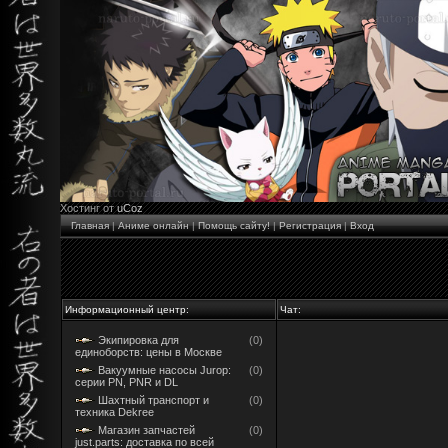
Хостинг от
uCoz
Главная
|
Аниме онлайн
|
Помощь сайту!
|
Регистрация
|
Вход
Информационный центр:
Чат:
Экипировка для
(0)
единоборств: цены в Москве
Вакуумные насосы Jurop:
(0)
серии PN, PNR и DL
Шахтный транспорт и
(0)
техника Dekree
Магазин запчастей
(0)
just.parts: доставка по всей