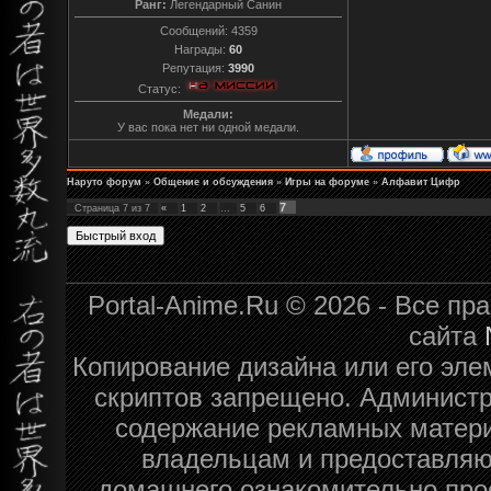
Ранг:
Легендарный Санин
Сообщений:
4359
Награды:
60
Репутация:
3990
Статус:
Медали:
У вас пока нет ни одной медали.
Наруто форум
»
Общение и обсуждения
»
Игры на форуме
»
Алфавит Цифр
7
Страница
7
из
7
«
1
2
…
5
6
Portal-Anime.Ru © 2026 - Все п
сайта
Копирование дизайна или его эле
скриптов запрещено. Администра
содержание рекламных матери
владельцам и предоставляю
домашнего ознакомительно про