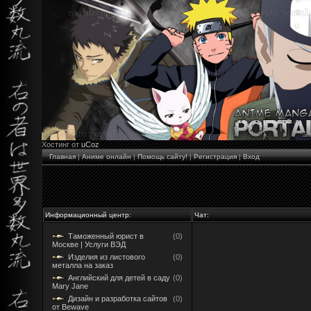
Хостинг от
uCoz
Главная
|
Аниме онлайн
|
Помощь сайту!
|
Регистрация
|
Вход
Информационный центр:
Чат:
Таможенный юрист в
(0)
Москве | Услуги ВЭД
Изделия из листового
(0)
металла на заказ
Английский для детей в саду
(0)
Mary Jane
Дизайн и разработка сайтов
(0)
от Bewave