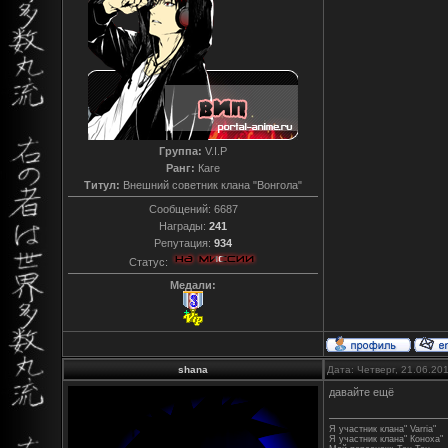
Группа:
V.I.P
Ранг:
Каге
Титул:
Внешний советник клана "Вонгола"
Сообщений:
6687
Награды:
241
Репутация:
934
Статус:
Медали:
shana
Дата: Четверг, 21.06.20
давайте ещё
Я участник клана" Varria"
Я участник клана" Коноха"