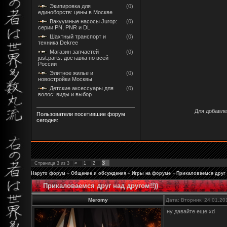
Экипировка для
(0)
единоборств: цены в Москве
Вакуумные насосы Jurop:
(0)
серии PN, PNR и DL
Шахтный транспорт и
(0)
техника Dekree
Магазин запчастей
(0)
just.parts: доставка по всей
России
Элитное жилье и
(0)
новостройки Москвы
Детские аксессуары для
(0)
волос: виды и выбор
Для добавле
Пользователи посетившие форум
сегодня:
3
Страница
3
из
3
«
1
2
Наруто форум
»
Общение и обсуждения
»
Игры на форуме
»
Прикаловаемся друг н
Прикаловаемся друг над другом!!))
Meromy
Дата: Вторник, 24.01.20
ну давайте еще xd