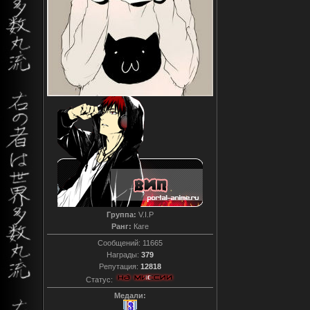
Группа:
V.I.P
Ранг:
Каге
Сообщений:
11665
Награды:
379
Репутация:
12818
Статус:
Медали: