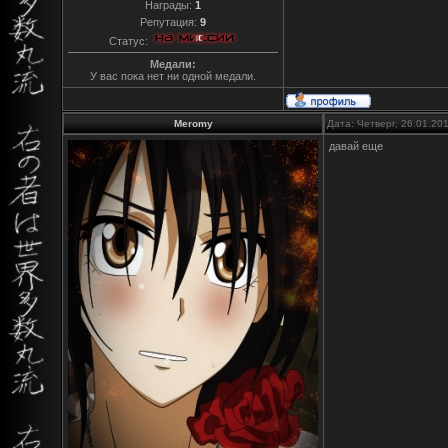
Награды:
1
Репутация:
9
Статус:
Медали:
У вас пока нет ни одной медали.
Meromy
Дата: Четверг, 26.01.20
давай еще