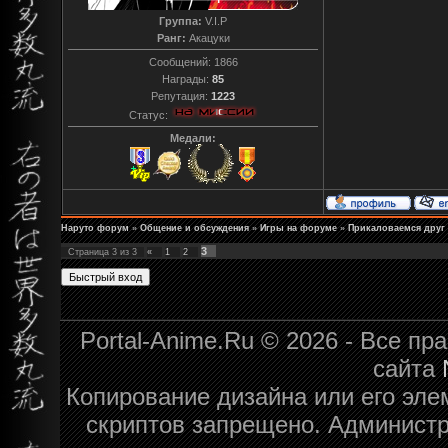
Группа:
V.I.P
Ранг:
Акацуки
Сообщений:
1866
Награды:
85
Репутация:
1223
Статус:
Медали:
Наруто форум
»
Общение и обсуждения
»
Игры на форуме
»
Прикаловаемся друг н
3
Страница
3
из
3
«
1
2
Portal-Anime.Ru © 2026 - Все п
сайта
Копирование дизайна или его эле
скриптов запрещено. Администра