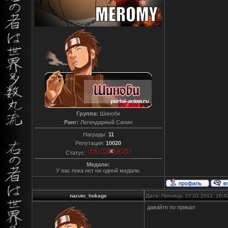
Группа:
Шиноби
Ранг:
Легендарный Санин
Награды:
11
Репутация:
10020
Статус:
Медали:
У вас пока нет ни одной медали.
naruto_hokage
Дата: Пятница, 27.01.2012, 16:
давайте по прикал