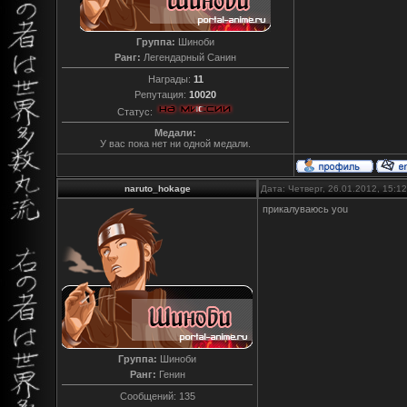
Группа:
Шиноби
Ранг:
Легендарный Санин
Награды:
11
Репутация:
10020
Статус:
Медали:
У вас пока нет ни одной медали.
naruto_hokage
Дата: Четверг, 26.01.2012, 15:
прикалуваюсь you
Группа:
Шиноби
Ранг:
Генин
Сообщений:
135