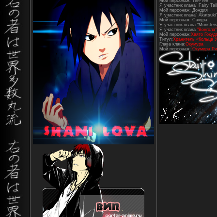
Мой персонаж: Тен-Тен
Я участник клана" Fairy Tail
Мой персонаж: Дождия
Я участник клана" Akatsuki
Мой персонаж: Сакура
Я участник клана "Monsters
Я участник клана
"Вонгола"
Мой персонаж:
Хаято Гокуд
Титул:
Хранитель «Кольца У
Глава клана:
Окумура
Мой персонаж:
Окумура Ри