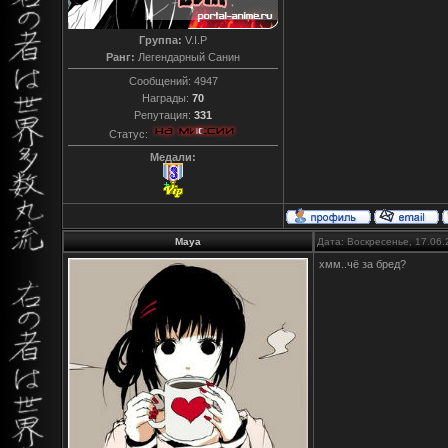
Группа:
V.I.P
Ранг:
Легендарный Санин
Сообщений:
4947
Награды:
70
Репутация:
331
Статус:
Медали:
Maya
Дата: Воскресенье, 17.06
хмм..чё за бред?