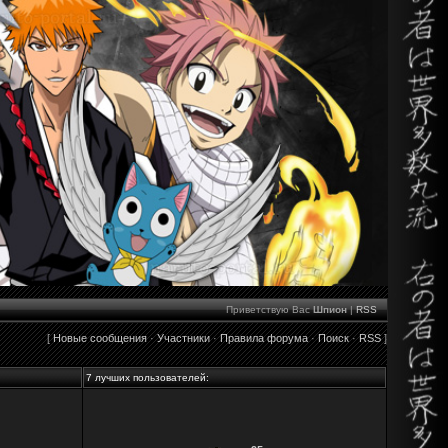
Приветствую Вас
Шпион
|
RSS
[
Новые сообщения
·
Участники
·
Правила форума
·
Поиск
·
RSS
]
7 лучших пользователей: