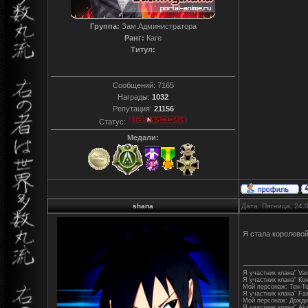
Группа:
Зам.Администратора
Ранг:
Каге
Титул:
T0reador xD
Сообщений:
7165
Награды:
1032
Репутация:
21156
Статус:
Медали:
shana
Дата: Пятница, 24.
Я стала королево
Я участник клана" Varr
Я участник клана" Ко
Мой персонаж: Тен-Т
Я участник клана" Fair
Мой персонаж: Дожди
Я участник клана" Aka