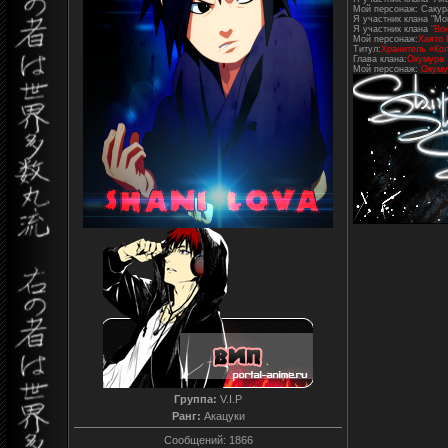
Мой персонаж: Сакур
Я участник клана "Mo
Я участник клана
"Во
Мой персонаж:
Хаято 
Титул:
Хранитель «Кол
Глава клана:
Окумура
Мой персонаж:
Окуму
Группа:
V.I.P
Ранг:
Акацуки
Сообщений:
1866