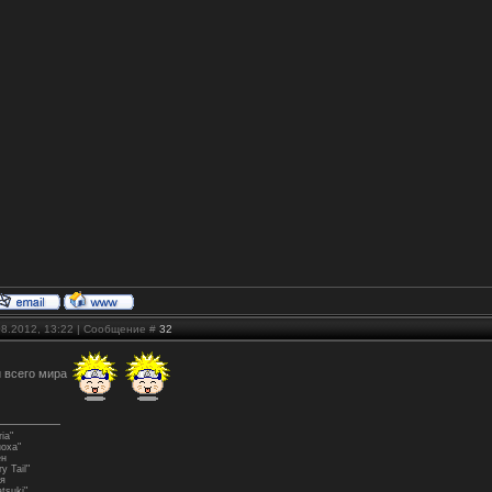
08.2012, 13:22 | Сообщение #
32
й всего мира
ia"
ноха"
ен
y Tail"
я
tsuki"