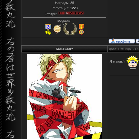
Награды:
85
Репутация:
1223
Статус:
Медали:
Kam1kadze
Дата: Пятница, 24.
Я маняк )