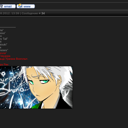
08.2012, 13:39 | Сообщение #
34
ia"
ноха"
ен
y Tail"
я
tsuki"
а
nsters"
нгола"
Гокудэра
ьца Урагана Вонголы».
ра Рин