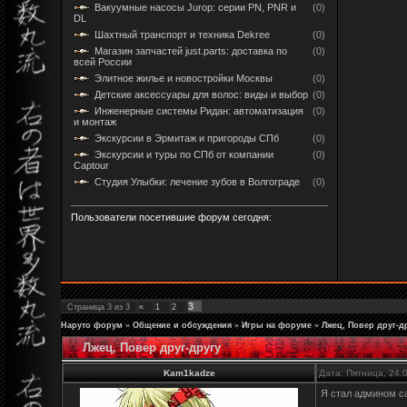
Вакуумные насосы Jurop: серии PN, PNR и
(0)
DL
Шахтный транспорт и техника Dekree
(0)
Магазин запчастей just.parts: доставка по
(0)
всей России
Элитное жилье и новостройки Москвы
(0)
Детские аксессуары для волос: виды и выбор
(0)
Инженерные системы Ридан: автоматизация
(0)
и монтаж
Экскурсии в Эрмитаж и пригороды СПб
(0)
Экскурсии и туры по СПб от компании
(0)
Captour
Студия Улыбки: лечение зубов в Волгограде
(0)
Пользователи посетившие форум сегодня:
3
Страница
3
из
3
«
1
2
Наруто форум
»
Общение и обсуждения
»
Игры на форуме
»
Лжец, Повер друг-д
Лжец, Повер друг-другу
Kam1kadze
Дата: Пятница, 24.
Я стал админом са