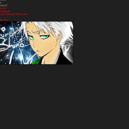
а
nsters"
нгола"
Гокудэра
ьца Урагана Вонголы».
ра Рин