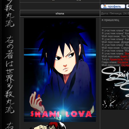
shana
Дата: Пятница, 24.
я пришелец
Я участник клана" Varr
Я участник клана" Ко
Мой персонаж: Тен-Т
Я участник клана" Fair
Мой персонаж: Дожди
Я участник клана" Aka
Мой персонаж: Сакур
Я участник клана "Mo
Я участник клана
"Во
Мой персонаж:
Хаято 
Титул:
Хранитель «Кол
Глава клана:
Окумура
Мой персонаж:
Окуму