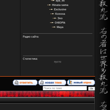
aya_95
Hinata-sama
Exclusive
Коноха
Эко
O4IOPik
Maya
Радио сайта:
Статистика:
пусто