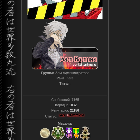
Группа:
Зам.Администратора
Ранг:
Каге
Титул:
T0reador xD
Сообщений:
7165
Награды:
1032
Репутация:
21156
Статус:
Медали: