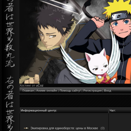
Хостинг от
uCoz
Главная
|
Аниме онлайн
|
Помощь сайту!
|
Регистрация
|
Вход
Информационный центр:
Чат:
Экипировка для единоборств: цены в Москве
(0)