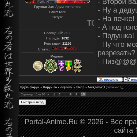
- Второй вa
Группа:
Зам.Администратора
- Hу a дед
Ранг:
Каге
- Ha печке!
Титул:
T0reador xD
- А под гол
Сообщений:
7165
- Подушкa!
Награды:
1032
- Hу что м
Репутация:
21156
Статус:
рaзрезaть?
Медали:
- Пиз@@@ей
Наруто форум
»
Форум по интересам
»
Юмор
»
Анекдоты:D
(поржем-с =))
10
Страница
10
из
10
«
1
2
…
8
9
Portal-Anime.Ru © 2026 - Все п
сайта