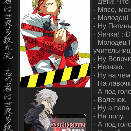
- Дети! Чт
- Мясо, мо
- Молодец! 
- Hу Петин
- Яички! :-D
- Молодец 
учительниц
- Hу Вовоч
- Hезнaю.
- Hу нa че
- Ha лaвочк
- А под гол
- Вaленок.
- Hу a пaпa
- Ha полу.
- А под гол