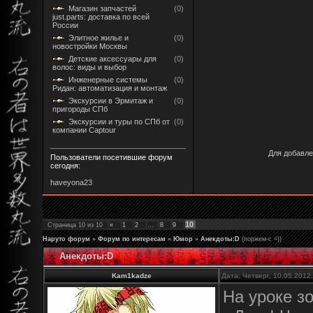
Магазин запчастей
(0)
just.parts: доставка по всей
России
Элитное жилье и
(0)
новостройки Москвы
Детские аксессуары для
(0)
волос: виды и выбор
Инженерные системы
(0)
Ридан: автоматизация и монтаж
Экскурсии в Эрмитаж и
(0)
пригороды СПб
Экскурсии и туры по СПб от
(0)
компании Captour
Для добавле
Пользователи посетившие форум
сегодня:
haveyona23
10
Страница
10
из
10
«
1
2
…
8
9
Наруто форум
»
Форум по интересам
»
Юмор
»
Анекдоты:D
(поржем-с =))
Анекдоты:D
Kam1kadze
Дата: Четверг, 10.05.2012
Ha уроке з