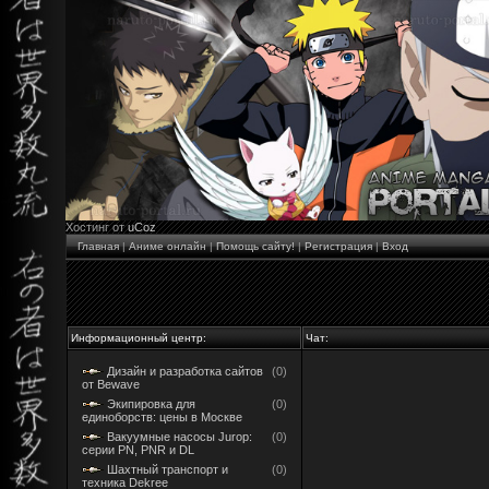
Хостинг от
uCoz
Главная
|
Аниме онлайн
|
Помощь сайту!
|
Регистрация
|
Вход
Информационный центр:
Чат:
Дизайн и разработка сайтов
(0)
от Bewave
Экипировка для
(0)
единоборств: цены в Москве
Вакуумные насосы Jurop:
(0)
серии PN, PNR и DL
Шахтный транспорт и
(0)
техника Dekree