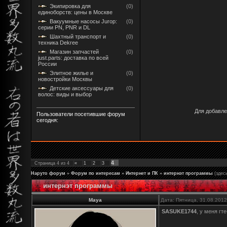
Экипировка для
(0)
единоборств: цены в Москве
Вакуумные насосы Jurop:
(0)
серии PN, PNR и DL
Шахтный транспорт и
(0)
техника Dekree
Магазин запчастей
(0)
just.parts: доставка по всей
России
Элитное жилье и
(0)
новостройки Москвы
Детские аксессуары для
(0)
волос: виды и выбор
Для добавле
Пользователи посетившие форум
сегодня:
4
Страница
4
из
4
«
1
2
3
Наруто форум
»
Форум по интересам
»
Интернет и ПК
»
интернэт программы
(здес
интернэт программы
Maya
Дата: Пятница, 31.08.201
SASUKE1744
, у меня гт