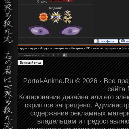
Статус:
Медали:
Наруто форум
»
Форум по интересам
»
Интернет и ПК
»
интернэт программы
(здес
4
Страница
4
из
4
«
1
2
3
Portal-Anime.Ru © 2026 - Все п
сайта
Копирование дизайна или его эле
скриптов запрещено. Администра
содержание рекламных матери
владельцам и предоставляю