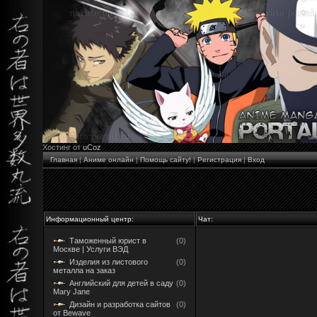
Хостинг от
uCoz
Главная
|
Аниме онлайн
|
Помощь сайту!
|
Регистрация
|
Вход
Информационный центр:
Чат:
Таможенный юрист в
(0)
Москве | Услуги ВЭД
Изделия из листового
(0)
металла на заказ
Английский для детей в саду
(0)
Mary Jane
Дизайн и разработка сайтов
(0)
от Bewave