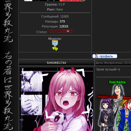
Группа:
V.I.P
Ранг:
Каге
Сообщений:
11665
Награды:
379
Репутация:
12818
Статус:
Медали:
SASUKE1744
Дата: Воскресенье, 21.0
Хром лучший =)