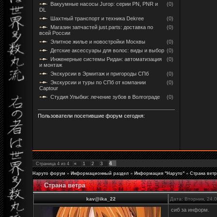
Вакуумные насосы Jurop: серии PN, PNR и
(0)
DL
Шахтный транспорт и техника Dekree
(0)
Магазин запчастей just.parts: доставка по
(0)
всей России
Элитное жилье и новостройки Москвы
(0)
Детские аксессуары для волос: виды и выбор
(0)
Инженерные системы Ридан: автоматизация
(0)
и монтаж
Экскурсии в Эрмитаж и пригороды СПб
(0)
Экскурсии и туры по СПб от компании
(0)
Captour
Студия Улыбки: лечение зубов в Волгограде
(0)
Пользователи посетившие форум сегодня:
4
Страница
4
из
4
«
1
2
3
Наруто форум
»
Информационный раздел
»
Информация "Наруто"
»
Страна ветр
Страна ветра
kav@ika_22
Дата: Вторник, 24.
сиб за информ.