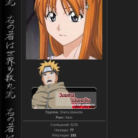
Группа:
Элита Шиноби
Ранг:
Каге
Сообщений:
8235
Награды:
77
Репутация:
192