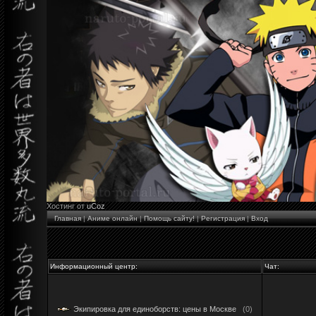
Хостинг от
uCoz
Главная
|
Аниме онлайн
|
Помощь сайту!
|
Регистрация
|
Вход
Информационный центр:
Чат:
Экипировка для единоборств: цены в Москве
(0)