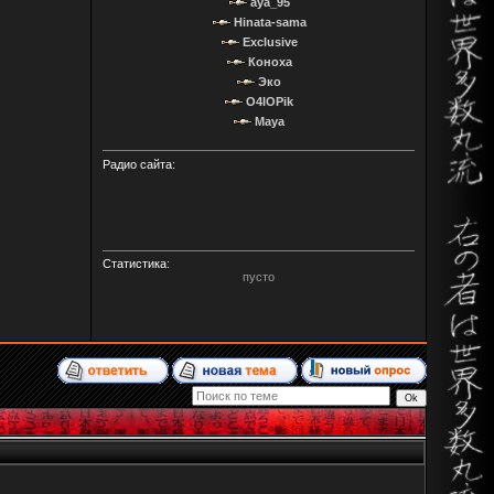
aya_95
Hinata-sama
Exclusive
Коноха
Эко
O4IOPik
Maya
Радио сайта:
Статистика:
пусто