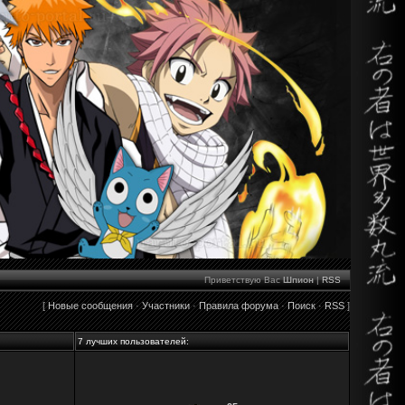
Приветствую Вас
Шпион
|
RSS
[
Новые сообщения
·
Участники
·
Правила форума
·
Поиск
·
RSS
]
7 лучших пользователей: