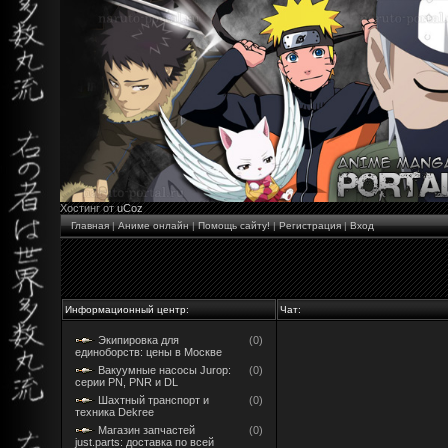
Хостинг от
uCoz
Главная
|
Аниме онлайн
|
Помощь сайту!
|
Регистрация
|
Вход
Информационный центр:
Чат:
Экипировка для
(0)
единоборств: цены в Москве
Вакуумные насосы Jurop:
(0)
серии PN, PNR и DL
Шахтный транспорт и
(0)
техника Dekree
Магазин запчастей
(0)
just.parts: доставка по всей