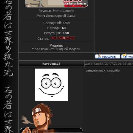
Группа:
Элита Шиноби
Ранг:
Легендарный Санин
Сообщений:
4359
Награды:
60
Репутация:
3990
Статус:
Медали:
У вас пока нет ни одной медали.
haveyona23
Дата: Среда, 29.07.2026, 08:38
ознакомился, спасибо