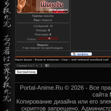
Группа:
Шиноби
Ранг:
Новичок
Сообщений:
18
Награды:
0
Репутация:
0
Статус:
Медали:
У вас пока нет ни одной медали.
Наруто форум
»
Форум по интересам
»
Спорт
»
твой любимый хоккейный клуб
2
Страница
2
из
2
«
1
Portal-Anime.Ru © 2026 - Все п
сайта
Копирование дизайна или его эле
скриптов запрещено. Администра