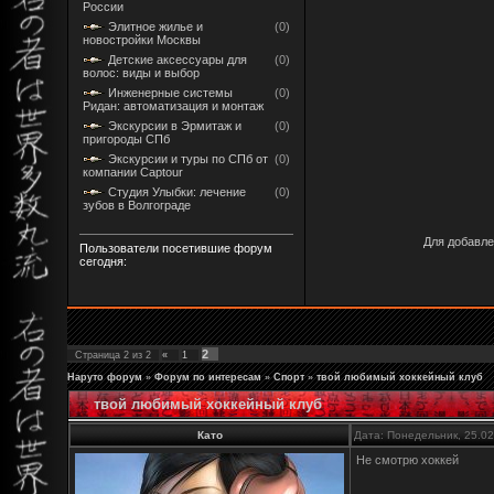
России
Элитное жилье и
(0)
новостройки Москвы
Детские аксессуары для
(0)
волос: виды и выбор
Инженерные системы
(0)
Ридан: автоматизация и монтаж
Экскурсии в Эрмитаж и
(0)
пригороды СПб
Экскурсии и туры по СПб от
(0)
компании Captour
Студия Улыбки: лечение
(0)
зубов в Волгограде
Для добавле
Пользователи посетившие форум
сегодня:
2
Страница
2
из
2
«
1
Наруто форум
»
Форум по интересам
»
Спорт
»
твой любимый хоккейный клуб
твой любимый хоккейный клуб
Като
Дата: Понедельник, 25.0
Не смотрю хоккей