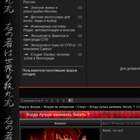
России
Элитное жилье и
(0)
новостройки Москвы
Детские аксессуары для
(0)
волос: виды и выбор
Инженерные системы
(0)
Ридан: автоматизация и монтаж
Экскурсии в Эрмитаж и
(0)
пригороды СПб
Экскурсии и туры по СПб от
(0)
компании Captour
Студия Улыбки: лечение
(0)
зубов в Волгограде
Для добавле
Пользователи посетившие форум
сегодня:
4
Страница
4
из
4
«
1
2
3
Наруто форум
»
Форум по интересам
»
Спорт
»
Когда лучше начинать бегать ?
(О
Когда лучше начинать бегать ?
Коноха
Дата: Вторник, 11.12.20
Като
, ты нуб