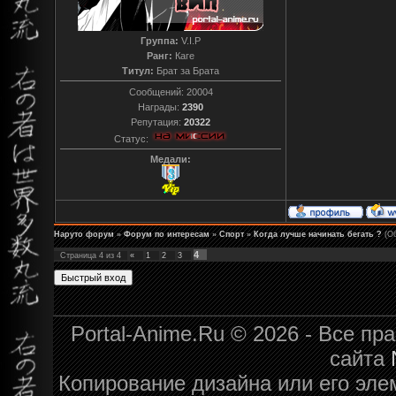
Группа:
V.I.P
Ранг:
Каге
Титул:
Брат за Брата
Сообщений:
20004
Награды:
2390
Репутация:
20322
Статус:
Медали:
Наруто форум
»
Форум по интересам
»
Спорт
»
Когда лучше начинать бегать ?
(О
4
Страница
4
из
4
«
1
2
3
Portal-Anime.Ru © 2026 - Все п
сайта
Копирование дизайна или его эле