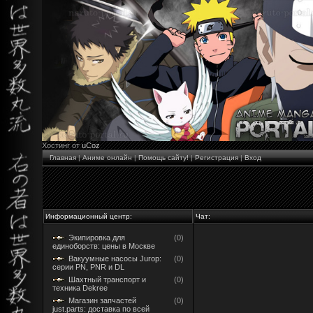
Хостинг от
uCoz
Главная
|
Аниме онлайн
|
Помощь сайту!
|
Регистрация
|
Вход
Информационный центр:
Чат:
Экипировка для
(0)
единоборств: цены в Москве
Вакуумные насосы Jurop:
(0)
серии PN, PNR и DL
Шахтный транспорт и
(0)
техника Dekree
Магазин запчастей
(0)
just.parts: доставка по всей