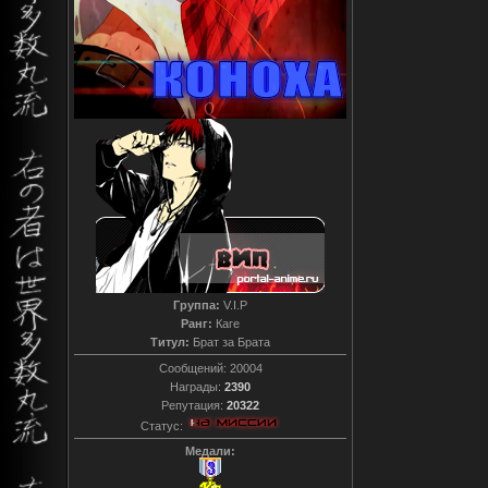
Группа:
V.I.P
Ранг:
Каге
Титул:
Брат за Брата
Сообщений:
20004
Награды:
2390
Репутация:
20322
Статус:
Медали: