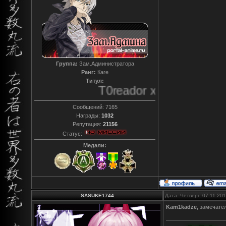
Группа:
Зам.Администратора
Ранг:
Каге
Титул:
T0reador xD
Сообщений:
7165
Награды:
1032
Репутация:
21156
Статус:
Медали:
SASUKE1744
Дата: Четверг, 07.11.20
Kam1kadze
, замечате