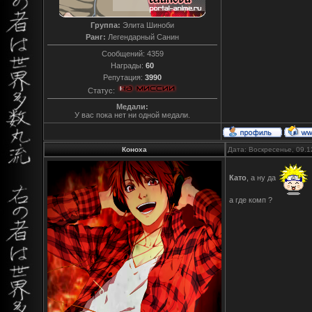
Группа:
Элита Шиноби
Ранг:
Легендарный Санин
Сообщений:
4359
Награды:
60
Репутация:
3990
Статус:
Медали:
У вас пока нет ни одной медали.
Коноха
Дата: Воскресенье, 09.1
Като
, а ну да
а где комп ?