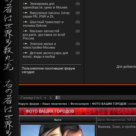
Экипировка для
(0)
единоборств: цены в Москве
Вакуумные насосы Jurop:
(0)
серии PN, PNR и DL
Шахтный транспорт и
(0)
техника Dekree
Магазин запчастей
(0)
just.parts: доставка по всей
России
Элитное жилье и
(0)
новостройки Москвы
Детские аксессуары для
(0)
волос: виды и выбор
Для добавле
Пользователи посетившие форум
сегодня:
2
Страница
2
из
2
«
1
Наруто форум
»
Наше творчество
»
Фотогалерея
»
ФОТО ВАШИХ ГОРОДОВ
(люби
ФОТО ВАШИХ ГОРОДОВ
Като
Дата: Воскресенье, 09.12
Коноха
, Знаю, и пробо