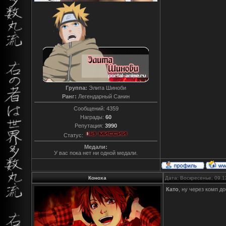
Группа:
Элита Шиноби
Ранг:
Легендарный Санин
Сообщений:
4359
Награды:
60
Репутация:
3990
Статус:
Медали:
У вас пока нет ни одной медали.
Коноха
Дата: Воскресенье, 09.1
Като
, ну через комп д