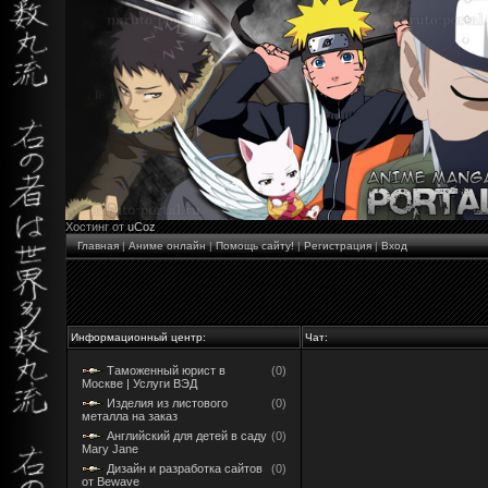
Хостинг от
uCoz
Главная
|
Аниме онлайн
|
Помощь сайту!
|
Регистрация
|
Вход
Информационный центр:
Чат:
Таможенный юрист в
(0)
Москве | Услуги ВЭД
Изделия из листового
(0)
металла на заказ
Английский для детей в саду
(0)
Mary Jane
Дизайн и разработка сайтов
(0)
от Bewave