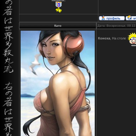
Медали:
Като
Дата: Воскресенье, 09.12
Коноха
, На столе