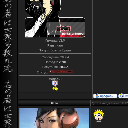
Группа:
V.I.P
Ранг:
Каге
Титул:
Брат за Брата
Сообщений:
20004
Награды:
2390
Репутация:
20322
Статус:
Медали:
Като
Дата: Понедельник, 10.1