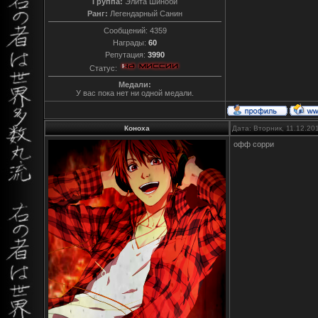
Группа:
Элита Шиноби
Ранг:
Легендарный Санин
Сообщений:
4359
Награды:
60
Репутация:
3990
Статус:
Медали:
У вас пока нет ни одной медали.
Коноха
Дата: Вторник, 11.12.20
офф сорри