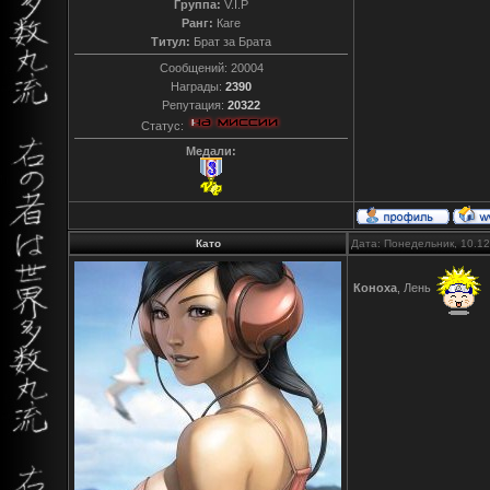
Группа:
V.I.P
Ранг:
Каге
Титул:
Брат за Брата
Сообщений:
20004
Награды:
2390
Репутация:
20322
Статус:
Медали:
Като
Дата: Понедельник, 10.1
Коноха
, Лень