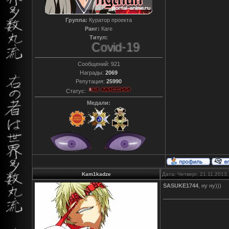
Группа:
Куратор проекта
Ранг:
Каге
Титул:
Covid-19
Сообщений:
921
Награды:
2069
Репутация:
25990
Статус:
Медали:
Kam1kadze
Дата: Четверг, 21.11.2013
SASUKE1744
, ну ну)))