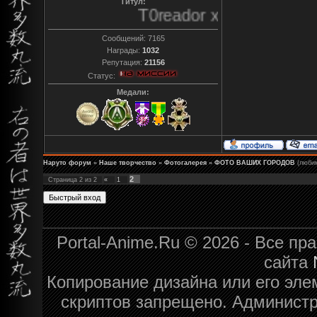
Титул:
T0reador xD
Сообщений:
7165
Награды:
1032
Репутация:
21156
Статус:
Медали:
Наруто форум
»
Наше творчество
»
Фотогалерея
»
ФОТО ВАШИХ ГОРОДОВ
(люби
2
Страница
2
из
2
«
1
Portal-Anime.Ru © 2026 - Все п
сайта
Копирование дизайна или его эле
скриптов запрещено. Администра