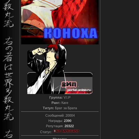
Группа:
V.I.P
Ранг:
Каге
Титул:
Брат за Брата
Сообщений:
20004
Награды:
2390
Репутация:
20322
Статус: