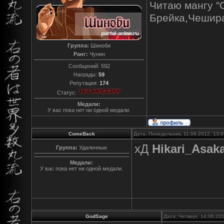
Читаю мангу "
Брейка,Чешира
Группа:
Шиноби
Ранг:
Чунин
Сообщений:
592
Награды:
59
Репутация:
174
Статус:
Медали:
У вас пока нет ни одной медали.
ComeBack
Дата: Понедельник, 11.06.2012, 13:
хД
Hikari_Asak
Группа:
Удаленные
Медали:
У вас пока нет ни одной медали.
GodSage
Дата: Четверг, 14.06.20