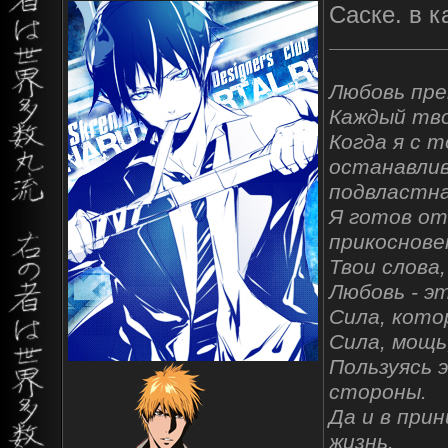
Cаске. в 
Любовь пре
Каждый тво
Когда я с т
останавлив
подвластна
Я готов от
прикоснове
Твои слова
Любовь - э
Сила, кото
Сила, мощь
Пользуясь 
стороны.
Да и в при
жизнь.