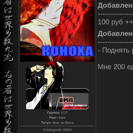
Добавлен
--------------
100 руб +
Добавлен
--------------
- Поднять 
Мне 200 е
Группа:
V.I.P
Ранг:
Каге
Титул:
Брат за Брата
Сообщений:
20004