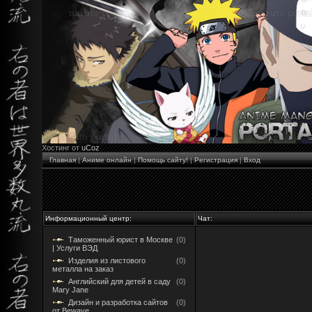
Хостинг от
uCoz
Главная
|
Аниме онлайн
|
Помощь сайту!
|
Регистрация
|
Вход
Информационный центр:
Чат:
Таможенный юрист в Москве
(0)
| Услуги ВЭД
Изделия из листового
(0)
металла на заказ
Английский для детей в саду
(0)
Mary Jane
Дизайн и разработка сайтов
(0)
от Bewave