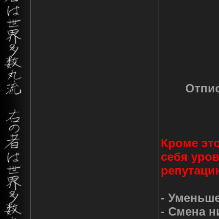
Отпис
Кроме это
себя уров
репутаци
- Уменьше
- Смена н