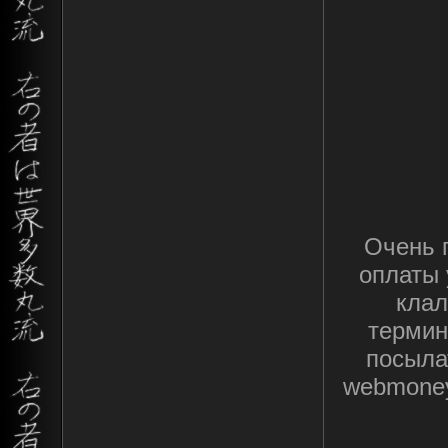
Очень 
оплаты 
клал
термин
посыла
webmoney