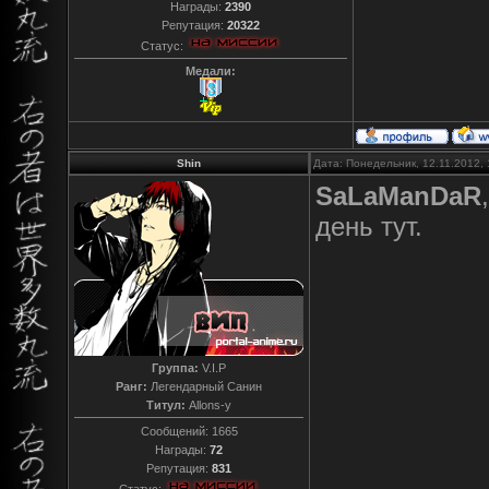
Награды:
2390
Репутация:
20322
Статус:
Медали:
Shin
Дата: Понедельник, 12.11.2012,
SaLaManDaR
день тут.
Группа:
V.I.P
Ранг:
Легендарный Санин
Титул:
Allons-y
Сообщений:
1665
Награды:
72
Репутация:
831
Статус: