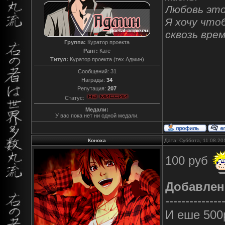
Любовь это
Я хочу что
сквозь вре
Группа:
Куратор проекта
Ранг:
Каге
Титул:
Куратор проекта (тех.Админ)
Сообщений:
31
Награды:
34
Репутация:
207
Статус:
Медали:
У вас пока нет ни одной медали.
Коноха
Дата: Суббота, 11.08.20
100 руб
Добавлен
--------------
И еше 500