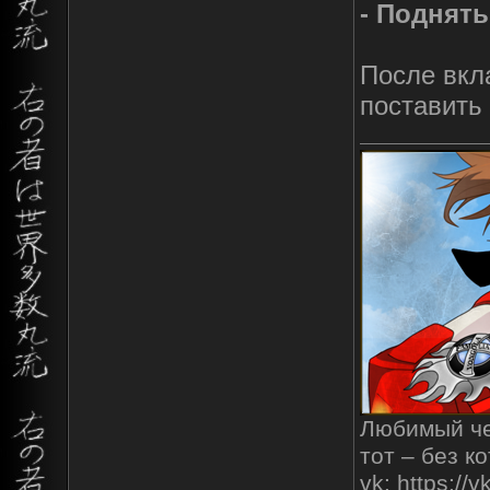
- Поднять
После вкла
поставить
Любимый чел
тот – без к
vk: https:/