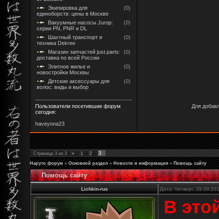
Экипировка для
(0)
единоборств: цены в Москве
Вакуумные насосы Jurop:
(0)
серии PN, PNR и DL
Шахтный транспорт и
(0)
техника Dekree
Магазин запчастей just.parts:
(0)
доставка по всей России
Элитное жилье и
(0)
новостройки Москвы
Детские аксессуары для
(0)
волос: виды и выбор
Пользователи посетившие форум
Для добав
сегодня:
haveyona23
3
Страница
3
из
3
«
1
2
Наруто форум
»
Основной раздел
»
Новости и информация
»
Помощь сайту
Помощь сайту
Lichkin-rus
Дата: Четверг, 29.09.20
В это