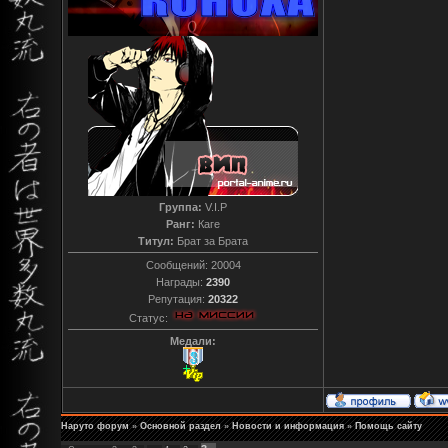
Группа:
V.I.P
Ранг:
Каге
Титул:
Брат за Брата
Сообщений:
20004
Награды:
2390
Репутация:
20322
Статус:
Медали:
Наруто форум
»
Основной раздел
»
Новости и информация
»
Помощь сайту