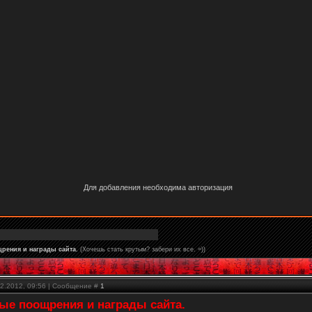
Для добавления необходима авторизация
рения и награды сайта.
(Хочешь стать крутым? забери их все. =))
02.2012, 09:56 | Сообщение #
1
е поощрения и награды сайта.