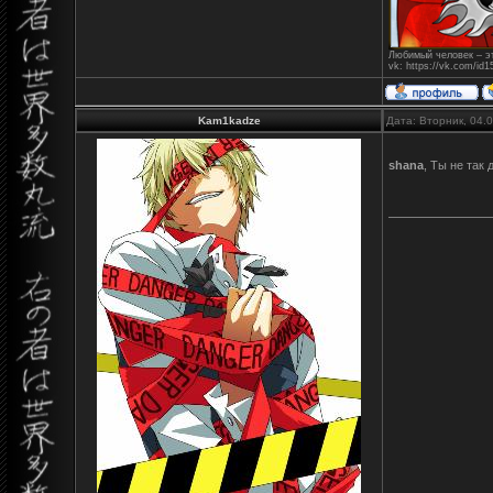
Любимый человек – эт
vk: https://vk.com/id
Kam1kadze
Дата: Вторник, 04.
shana
, Ты не так