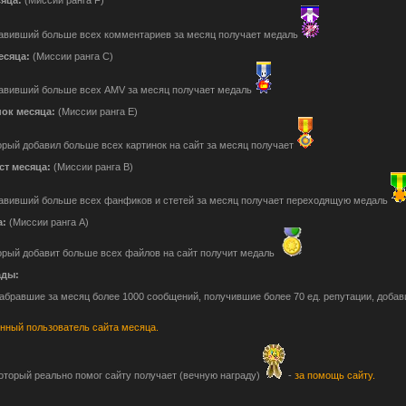
авивший больше всех комментариев за месяц получает медаль
есяца:
(Миссии ранга С)
авивший больше всех AMV за месяц получает медаль
ок месяца:
(Миссии ранга Е)
орый добавил больше всех картинок на сайт за месяц получает
т месяца:
(Миссии ранга B)
авивший больше всех фанфиков и стетей за месяц получает переходящую медаль
а:
(Миссии ранга А)
орый добавит больше всех файлов на сайт получит медаль
ады:
набравшие за месяц более 1000 сообщений, получившие более 70 ед. репутации, доб
нный пользователь сайта месяца.
оторый реально помог сайту получает (вечную награду)
-
за помощь сайту.