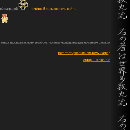
ной наградой
-
почётный пользователь сайта
 впервые реализована на сайтах данной CMS. Авторские права на реализацию принадлежат Lichkin-rus.
Beta тестирование системы наград
Автор - Lichkin-rus