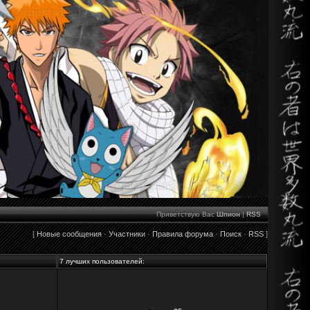
Приветствую Вас
Шпион
|
RSS
[
Новые сообщения
·
Участники
·
Правила форума
·
Поиск
·
RSS
]
7 лучших пользователей: