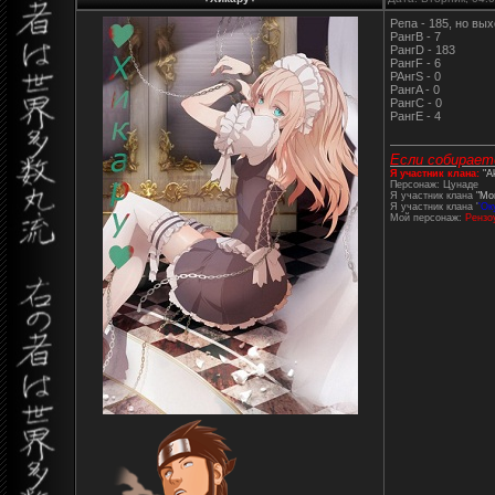
Репа - 185, но вы
РангВ - 7
РангD - 183
РангF - 6
РАнгS - 0
РангA - 0
РангС - 0
РангE - 4
Если собирает
Я участник клана:
"A
Персонаж: Цунаде
Я участник клана
"Mo
Я участник клана '
'Ок
Мой персонаж:
Рензо