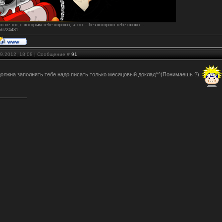
о не тот, с которым тебе хорошо, а тот – без которого тебе плохо…
156224431
09.2012, 18:08 | Сообщение #
91
 должна заполнять тебе надо писать только месяцовый доклад^^(Понимаешь ?)