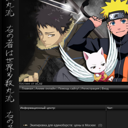
Хостинг от
uCoz
Главная
|
Аниме онлайн
|
Помощь сайту!
|
Регистрация
|
Вход
Информационный центр:
Чат:
Экипировка для единоборств: цены в Москве
(0)