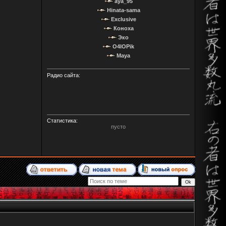
aya_95
Hinata-sama
Exclusive
Коноха
Эко
O4IOPik
Maya
Радио сайта:
Статистика:
пусто