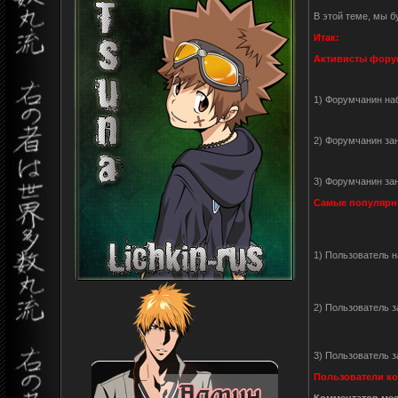
В этой теме, мы 
Итак:
Активисты фору
1) Форумчанин на
2) Форумчанин за
3) Форумчанин за
Самые популярны
1) Пользователь 
2) Пользователь 
3) Пользователь 
Пользователи ко
Комментатор мес