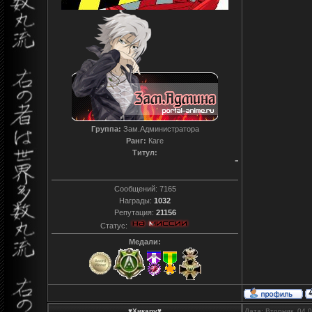
Группа:
Зам.Администратора
Ранг:
Каге
Титул:
T0reador xD
Сообщений:
7165
Награды:
1032
Репутация:
21156
Статус:
Медали:
♥Хикару♥
Дата: Вторник, 04.