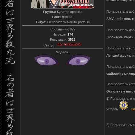
Пользователь доб
Группа:
Куратор проекта
Ранг:
Джонин
AMV-любитель м
Титул:
Основатель Naruto-portal.ru
Сообщений:
879
Пользователь доб
Награды:
174
Любитель картин
Репутация:
3528
Статус:
Пользователь кот
Медали:
Лучший журналис
Пользователь доб
Файловик месяц
Пользователь кот
Остальные нагр
1) Пользователи 
медаль
-
це
2) Пользователь к