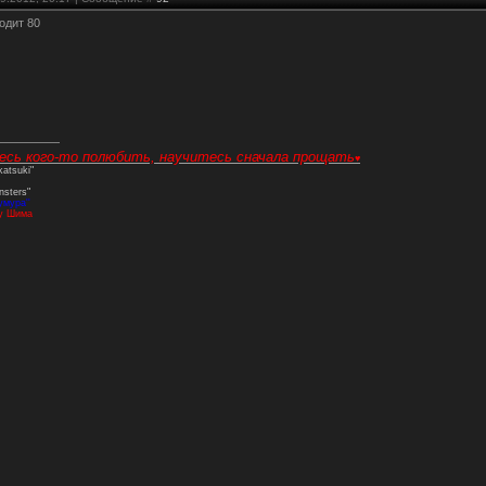
ходит 80
есь кого-то полюбить, научитесь сначала прощать
♥
katsuki"
nsters"
умура''
у Шима