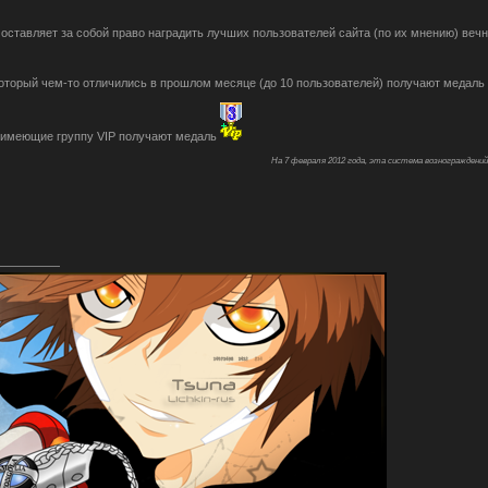
оставляет за собой право наградить лучших пользователей сайта (по их мнению) веч
который чем-то отличились в прошлом месяце (до 10 пользователей) получают медаль
 имеющие группу VIP получают медаль
На 7 февраля 2012 года, эта система вознограждений