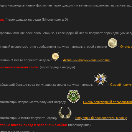
будем награждать наших форумчан
переходящими
и
вечными
медалями, за разные засл
ма:
(переходящая награда) (Миссии ранга D)
бравший больше всех сообщений за 1 календарный месяц получает переходящую ме
нявший второе место по сообщениям получает медаль второй степени
-
Очень 
нявший 3 место получает медаль
-
Активный форумчанин месяца.
е пользователи сайта:
(переходящая награда)
набравший больше всех репутации за месяц получает медаль
-
Самый популя
занимающий второе место получает награду
-
Очень популярный пользовател
занимающий 3 место получает награду
-
Популярный пользователь месяца
торые внесли вклад в заполнение сайта:
(переходящие)
яца:
(Миссии ранга F)