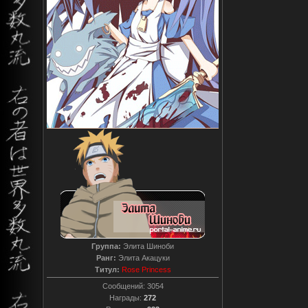
Группа:
Элита Шиноби
Ранг:
Элита Акацуки
Титул:
Rose Princess
Сообщений:
3054
Награды:
272