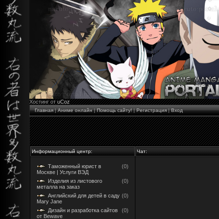
Хостинг от
uCoz
Главная
|
Аниме онлайн
|
Помощь сайту!
|
Регистрация
|
Вход
Информационный центр:
Чат:
Таможенный юрист в
(0)
Москве | Услуги ВЭД
Изделия из листового
(0)
металла на заказ
Английский для детей в саду
(0)
Mary Jane
Дизайн и разработка сайтов
(0)
от Bewave