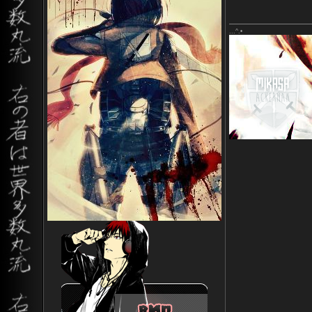
...^.•