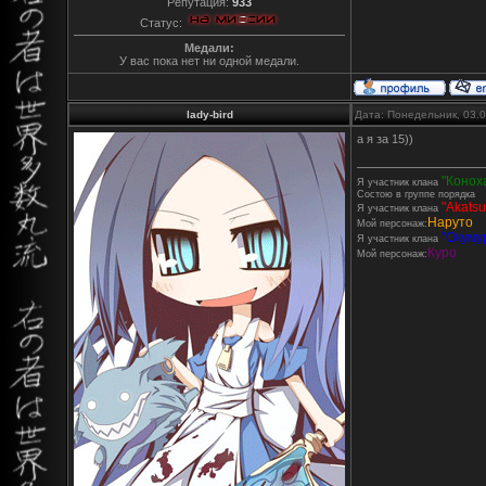
Репутация:
933
Статус:
Медали:
У вас пока нет ни одной медали.
lady-bird
Дата: Понедельник, 03.
а я за 15))
"Конох
Я участник клана
Состою в группе порядка
"Akatsu
Я участник клана
Наруто
Мой персонаж:
''Окумур
Я участник клана
Куро
Мой персонаж: