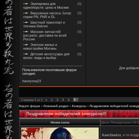
Экипировка для
(0)
единоборств: цены в Москве
Вакуумные насосы Jurop:
(0)
серии PN, PNR и DL
Шахтный транспорт и
(0)
техника Dekree
Магазин запчастей
(0)
just.parts: доставка по всей
России
Элитное жилье и
(0)
новостройки Москвы
Детские аксессуары для
(0)
волос: виды и выбор
Для добавле
Пользователи посетившие форум
сегодня:
haveyona23
5
Страница
5
из
5
«
1
2
3
4
Наруто форум
»
Основной раздел
»
Конкурсы
»
Поздравляем победителей конкур
Поздравляем победителей конкурсов!!!
Hinata-sama
Дата: Понедельник, 03.
Kam1kadze
, и тя поз