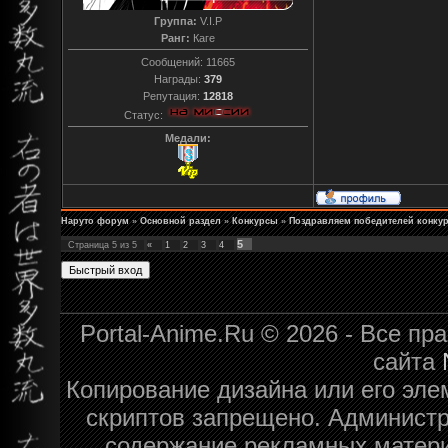
Группа:
V.I.P
Ранг:
Каге
Сообщений:
11665
Награды:
379
Репутация:
12818
Статус:
Медали:
Наруто форум
»
Основной раздел
»
Конкурсы
»
Поздравляем победителей конкур
5
Страница
5
из
5
«
1
2
3
4
Portal-Anime.Ru © 2026 - Все п
сайта
Копирование дизайна или его эле
скриптов запрещено. Администра
содержание рекламных матери