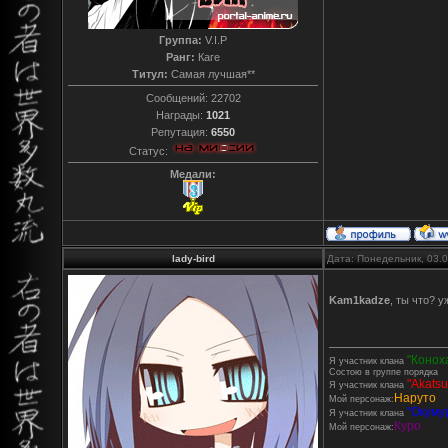
Группа:
V.I.P
Ранг:
Каге
Титул:
Самая лучшая**
Сообщений:
22702
Награды:
1021
Репутация:
6550
Статус:
Медали:
lady-bird
Дата: Понедельник, 03.
Kam1kadze
, ты что? 
"Конох
Я участник клана
Состою в группе порядка
"Akatsu
Я участник клана
Наруто
Мой персонаж:
''Окумур
Я участник клана
Куро
Мой персонаж: