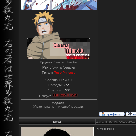
Группа:
Элита Шиноби
Ранг:
Элита Акацуки
Титул:
Rose Princess
Сообщений:
3054
Награды:
272
Репутация:
933
Статус:
Медали:
У вас пока нет ни одной медали.
Maya
Дата: Вторник, 04.09.2012
я не в теме ==