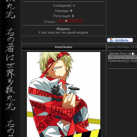
Сообщений:
4
Награды:
0
Репутация:
3
Статус:
Медали:
У вас пока нет ни одной медали.
Kam1kadze
Дата: Пятница, 12.
Цитата
Maya
(
)
Вы смотрели фильм su
Прикольно)))) Хор