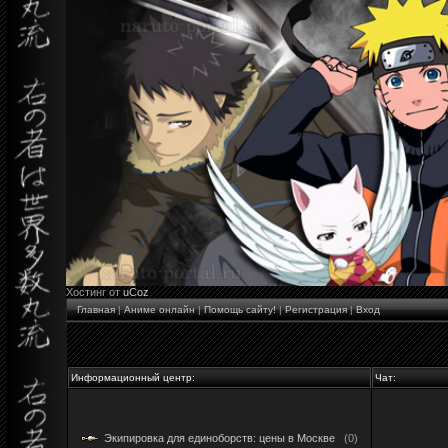
Хостинг от
uCoz
Главная
|
Аниме онлайн
|
Помощь сайту!
|
Регистрация
|
Вход
Информационный центр:
Чат:
Экипировка для единоборств: цены в Москве
(0)