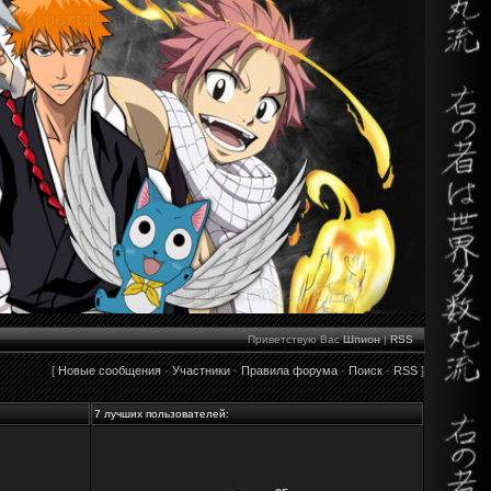
Приветствую Вас
Шпион
|
RSS
[
Новые сообщения
·
Участники
·
Правила форума
·
Поиск
·
RSS
]
7 лучших пользователей: