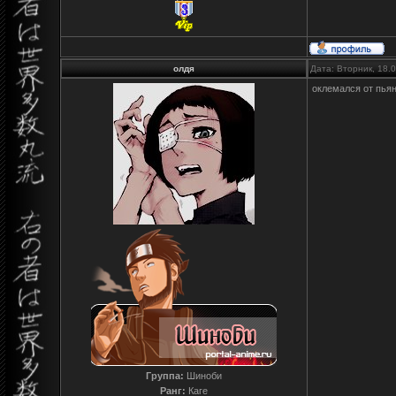
олдя
Дата: Вторник, 18.
оклемался от пьян
Группа:
Шиноби
Ранг:
Каге