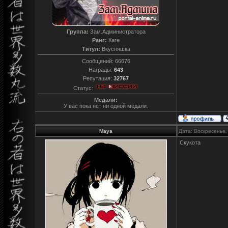
Группа:
Зам.Администратора
Ранг:
Каге
Титул:
Вкусняшка
Сообщений:
66676
Награды:
643
Репутация:
32767
Статус:
Медали:
У вас пока нет ни одной медали.
Maya
Дата: Воскресенье,
Скукота