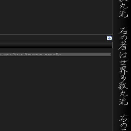
ас смотрю 3 сезон хD не знаю как так вышлоПри