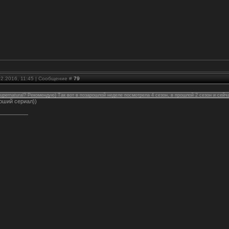
02.2016, 11:45 | Сообщение #
79
pernatural? Рекомендую) Так вот в позарошлой неделе посмотрела 4 сезон, в прошлой 2 сезон и сейч
оший сериал))