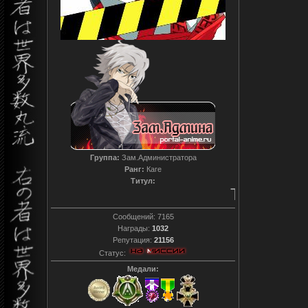
Группа:
Зам.Администратора
Ранг:
Каге
Титул:
T0reador xD
Сообщений:
7165
Награды:
1032
Репутация:
21156
Статус:
Медали: