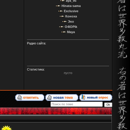
aya_95
Hinata-sama
Exclusive
Коноха
Эко
O4IOPik
Maya
Радио сайта:
Статистика:
пусто