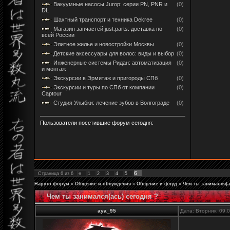
Вакуумные насосы Jurop: серии PN, PNR и
(0)
DL
Шахтный транспорт и техника Dekree
(0)
Магазин запчастей just.parts: доставка по
(0)
всей России
Элитное жилье и новостройки Москвы
(0)
Детские аксессуары для волос: виды и выбор
(0)
Инженерные системы Ридан: автоматизация
(0)
и монтаж
Экскурсии в Эрмитаж и пригороды СПб
(0)
Экскурсии и туры по СПб от компании
(0)
Captour
Студия Улыбки: лечение зубов в Волгограде
(0)
Пользователи посетившие форум сегодня:
6
Страница
6
из
6
«
1
2
3
4
5
Наруто форум
»
Общение и обсуждения
»
Общение и флуд
»
Чем ты занимался(а
Чем ты занимался(ась) сегодня ?
aya_95
Дата: Вторник, 09.