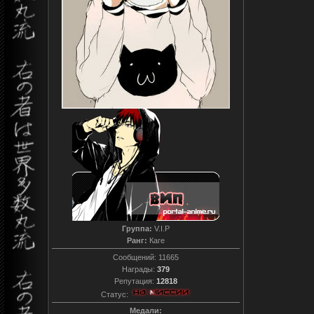
Группа:
V.I.P
Ранг:
Каге
Сообщений:
11665
Награды:
379
Репутация:
12818
Статус:
Медали: