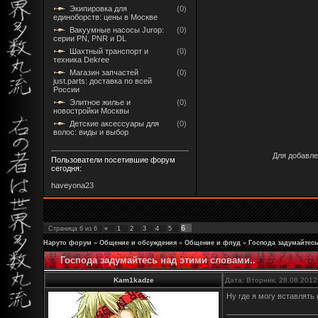
Экипировка для
(0)
единоборств: цены в Москве
Вакуумные насосы Jurop:
(0)
серии PN, PNR и DL
Шахтный транспорт и
(0)
техника Dekree
Магазин запчастей
(0)
just.parts: доставка по всей
России
Элитное жилье и
(0)
новостройки Москвы
Детские аксессуары для
(0)
волос: виды и выбор
Для добавле
Пользователи посетившие форум
сегодня:
haveyona23
6
Страница
6
из
6
«
1
2
3
4
5
Наруто форум
»
Общение и обсуждения
»
Общение и флуд
»
Господа задумайтесь
Господа задумайтесь над этими словами..
Kam1kadze
Дата: Вторник, 28.08.2012
Ну где я могу вставлять 