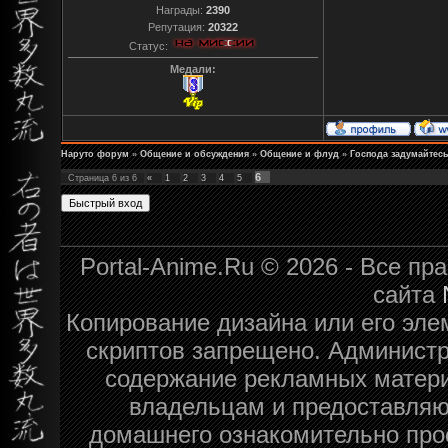
Награды:
2390
Репутация:
20322
Статус:
Медали:
Наруто форум
»
Общение и обсуждения
»
Общение и флуд
»
Господа задумайтесь
6
Страница
6
из
6
«
1
2
3
4
5
Portal-Anime.Ru © 2026 - Все п
сайта
Копирование дизайна или его эле
скриптов запрещено. Администра
содержание рекламных матери
владельцам и предоставляю
домашнего ознакомительно про