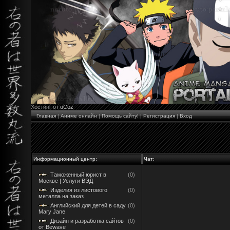
Хостинг от
uCoz
Главная
|
Аниме онлайн
|
Помощь сайту!
|
Регистрация
|
Вход
Информационный центр:
Чат:
Таможенный юрист в
(0)
Москве | Услуги ВЭД
Изделия из листового
(0)
металла на заказ
Английский для детей в саду
(0)
Mary Jane
Дизайн и разработка сайтов
(0)
от Bewave