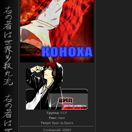
Группа:
V.I.P
Ранг:
Каге
Титул:
Брат за Брата
Сообщений:
20004