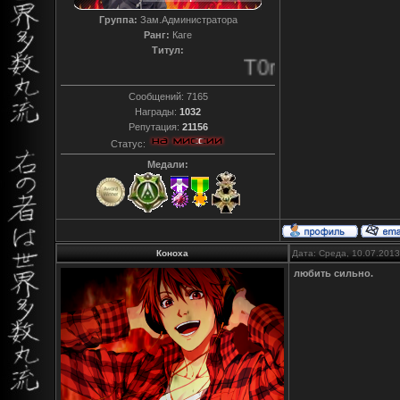
Группа:
Зам.Администратора
Ранг:
Каге
Титул:
T0reador xD
Сообщений:
7165
Награды:
1032
Репутация:
21156
Статус:
Медали:
Коноха
Дата: Среда, 10.07.201
любить сильно.