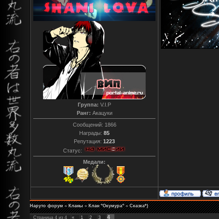
Группа:
V.I.P
Ранг:
Акацуки
Сообщений:
1866
Награды:
85
Репутация:
1223
Статус:
Медали:
Наруто форум
»
Кланы
»
Клан "Окумура"
»
Сказка*)
4
Страница
4
из
4
«
1
2
3