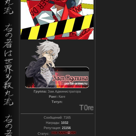
Группа:
Зам.Администратора
Ранг:
Каге
Титул:
T0reador xD
Сообщений:
7165
Награды:
1032
Репутация:
21156
Статус: