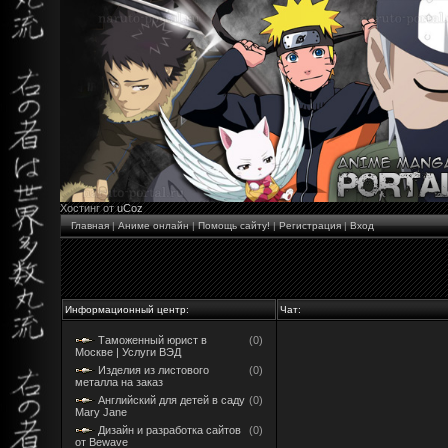
Хостинг от
uCoz
Главная
|
Аниме онлайн
|
Помощь сайту!
|
Регистрация
|
Вход
Информационный центр:
Чат:
Таможенный юрист в
(0)
Москве | Услуги ВЭД
Изделия из листового
(0)
металла на заказ
Английский для детей в саду
(0)
Mary Jane
Дизайн и разработка сайтов
(0)
от Bewave