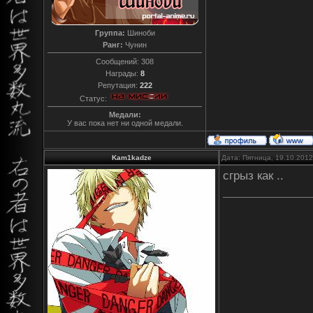
Группа:
Шиноби
Ранг:
Чунин
Сообщений:
308
Награды:
8
Репутация:
222
Статус:
Медали:
У вас пока нет ни одной медали.
Kam1kadze
Дата: Пятница, 19.10.201
сгрыз как ..