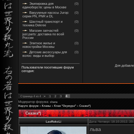
Экипировка для
(0)
единоборств: цены в Москве
Вакуумные насосы Jurop:
(0)
серии PN, PNR и DL
Шахтный транспорт и
(0)
техника Dekree
Магазин запчастей
(0)
just.parts: доставка по всей
России
Элитное жилье и
(0)
новостройки Москвы
Детские аксессуары для
(0)
волос: виды и выбор
Для добавле
Пользователи посетившие форум
сегодня:
4
Страница
4
из
4
«
1
2
3
Модератор форума:
shana
Наруто форум
»
Кланы
»
Клан "Окумура"
»
Сказка*)
Сказка*)
LaoRokcLi
Дата: Четверг, 18.10.2012, 2
льва