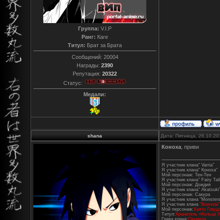
Группа:
V.I.P
Ранг:
Каге
Титул:
Брат за Брата
Сообщений:
20004
Награды:
2390
Репутация:
20322
Статус:
Медали:
shana
Дата: Пятница, 26.10.20
Коноха
, приви
Я участник клана" Varria"
Я участник клана" Коноха"
Мой персонаж: Тен-Тен
Я участник клана" Fairy Tail
Мой персонаж: Дождия
Я участник клана" Akatsuki
Мой персонаж: Сакура
Я участник клана "Monsters
Я участник клана
"Вонгола"
Мой персонаж:
Хаято Гокуд
Титул:
Хранитель «Кольца У
Глава клана:
Окумура