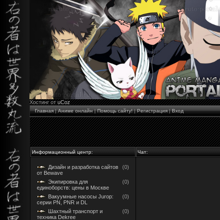
Хостинг от
uCoz
Главная
|
Аниме онлайн
|
Помощь сайту!
|
Регистрация
|
Вход
Информационный центр:
Чат:
Дизайн и разработка сайтов
(0)
от Bewave
Экипировка для
(0)
единоборств: цены в Москве
Вакуумные насосы Jurop:
(0)
серии PN, PNR и DL
Шахтный транспорт и
(0)
техника Dekree