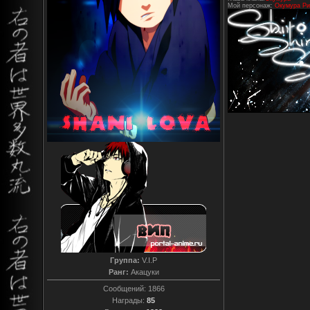
Мой персонаж:
Окумура Ри
Группа:
V.I.P
Ранг:
Акацуки
Сообщений:
1866
Награды:
85