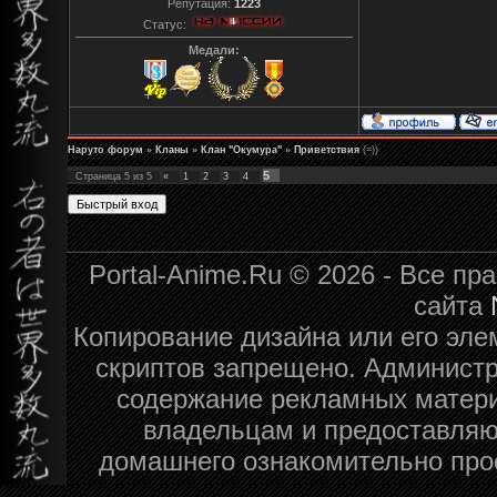
Репутация:
1223
Статус:
Медали:
Наруто форум
»
Кланы
»
Клан "Окумура"
»
Приветствия
(=))
5
Страница
5
из
5
«
1
2
3
4
Portal-Anime.Ru © 2026 - Все п
сайта
Копирование дизайна или его эле
скриптов запрещено. Администра
содержание рекламных матери
владельцам и предоставляю
домашнего ознакомительно про