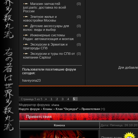
Магазин запчастей
(0)
just.parts: доставка по всей
России
Элитное жилье и
(0)
новостройки Москвы
Детские аксессуары для
(0)
волос: виды и выбор
Инженерные системы
(0)
Ридан: автоматизация и монтаж
Экскурсии в Эрмитаж и
(0)
пригороды СПб
Экскурсии и туры по СПб от
(0)
компании Captour
Для добавле
Пользователи посетившие форум
сегодня:
haveyona23
5
Страница
5
из
5
«
1
2
3
4
Модератор форума:
shana
Наруто форум
»
Кланы
»
Клан "Окумура"
»
Приветствия
(=))
Приветствия
Коноха
Дата: Пятница, 26.10.20
Привет всем