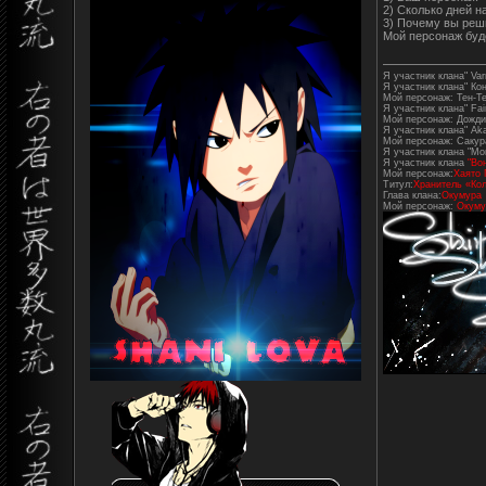
2) Сколько дней н
3) Почему вы реш
Мой персонаж буд
Я участник клана" Varr
Я участник клана" Ко
Мой персонаж: Тен-Т
Я участник клана" Fair
Мой персонаж: Дожди
Я участник клана" Aka
Мой персонаж: Сакур
Я участник клана "Mo
Я участник клана
"Во
Мой персонаж:
Хаято 
Титул:
Хранитель «Кол
Глава клана:
Окумура
Мой персонаж:
Окуму