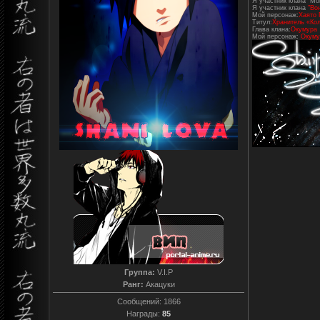
Я участник клана "Mo
Я участник клана
"Во
Мой персонаж:
Хаято 
Титул:
Хранитель «Кол
Глава клана:
Окумура
Мой персонаж:
Окуму
Группа:
V.I.P
Ранг:
Акацуки
Сообщений:
1866
Награды:
85