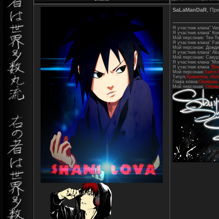
SaLaManDaR
, Пр
Я участник клана" Varr
Я участник клана" Ко
Мой персонаж: Тен-Т
Я участник клана" Fair
Мой персонаж: Дожди
Я участник клана" Aka
Мой персонаж: Сакур
Я участник клана "Mo
Я участник клана
"Во
Мой персонаж:
Хаято 
Титул:
Хранитель «Кол
Глава клана:
Окумура
Мой персонаж:
Окуму