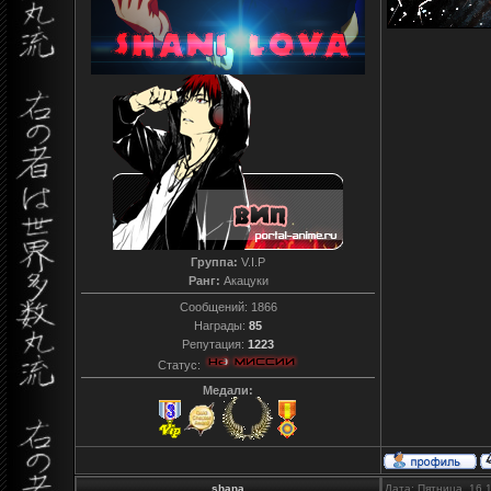
Группа:
V.I.P
Ранг:
Акацуки
Сообщений:
1866
Награды:
85
Репутация:
1223
Статус:
Медали:
shana
Дата: Пятница, 16.