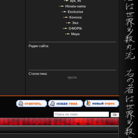
aya_95
Hinata-sama
Exclusive
Коноха
Эко
O4IOPik
Maya
Радио сайта:
Статистика:
пусто