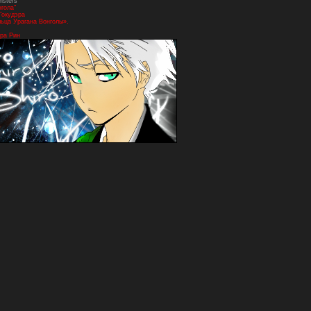
nsters"
нгола"
Гокудэра
ьца Урагана Вонголы».
ра Рин