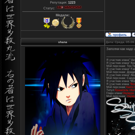
Репутация:
1223
Статус:
Медали:
shana
Дата: Среда, 05.09
Заполни как надо а
Я участник клана" Varr
Я участник клана" Ко
Мой персонаж: Тен-Т
Я участник клана" Fair
Мой персонаж: Дожди
Я участник клана" Aka
Мой персонаж: Сакур
Я участник клана "Mo
Я участник клана
"Во
Мой персонаж:
Хаято 
Титул:
Хранитель «Кол
Глава клана:
Окумура
Мой персонаж:
Окуму