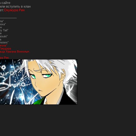
а сайте
или вступить в клан
ет:
Окумура Рин
ia"
ноха"
ен
y Tail"
я
tsuki"
а
nsters"
нгола"
Гокудэра
ьца Урагана Вонголы».
ра Рин