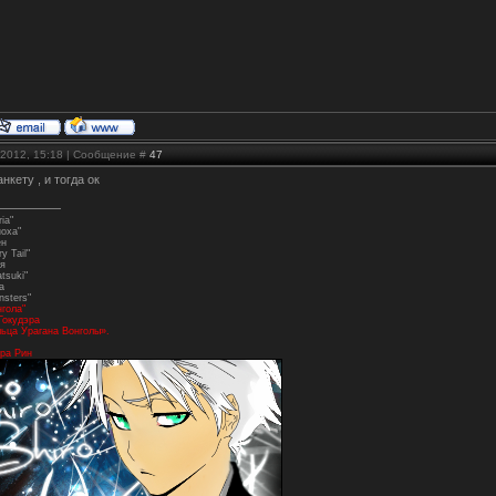
.2012, 15:18 | Сообщение #
47
нкету , и тогда ок
ia"
ноха"
ен
y Tail"
я
tsuki"
а
nsters"
нгола"
Гокудэра
ьца Урагана Вонголы».
ра Рин