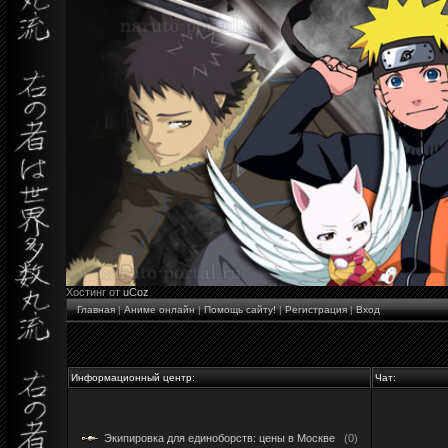
Хостинг от
uCoz
Главная
|
Аниме онлайн
|
Помощь сайту!
|
Регистрация
|
Вход
Информационный центр:
Чат:
Экипировка для единоборств: цены в Москве
(0)