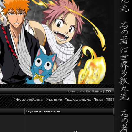
Приветствую Вас
Шпион
|
RSS
[
Новые сообщения
·
Участники
·
Правила форума
·
Поиск
·
RSS
]
7 лучших пользователей: