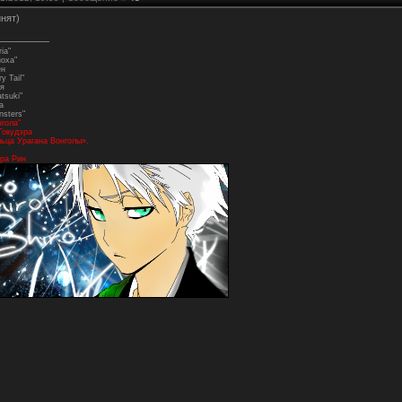
инят)
ia"
ноха"
ен
y Tail"
я
tsuki"
а
nsters"
нгола"
Гокудэра
ьца Урагана Вонголы».
ра Рин