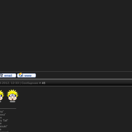
08.2012, 12:33 | Сообщение #
46
ia"
ноха"
ен
y Tail"
я
tsuki"
а