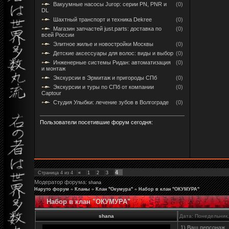
Вакуумные насосы Jurop: серии PN, PNR и
(0)
DL
Шахтный транспорт и техника Dekree
(0)
Магазин запчастей just.parts: доставка по
(0)
всей России
Элитное жилье и новостройки Москвы
(0)
Детские аксессуары для волос: виды и выбор
(0)
Инженерные системы Ридан: автоматизация
(0)
и монтаж
Экскурсии в Эрмитаж и пригороды СПб
(0)
Экскурсии и туры по СПб от компании
(0)
Captour
Студия Улыбки: лечение зубов в Волгограде
(0)
Пользователи посетившие форум сегодня:
4
Страница
4
из
4
«
1
2
3
Модератор форума:
shana
Наруто форум
»
Кланы
»
Клан "Окумура"
»
Набор в клан "ОКУМУРА"
Набор в клан "ОКУМУРА"
shana
Дата: Понедельник,
1) Ваш персонаж