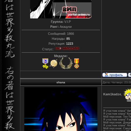
Группа:
V.I.P
Ранг:
Акацуки
Сообщений:
1866
Награды:
85
Репутация:
1223
Статус:
Медали:
shana
Дата: Четверг, 23.
Kam1kadze
,
Я участник клана" Varr
Я участник клана" Ко
Мой персонаж: Тен-Т
Я участник клана" Fair
Мой персонаж: Дожди
Я участник клана" Aka
Мой персонаж: Сакур