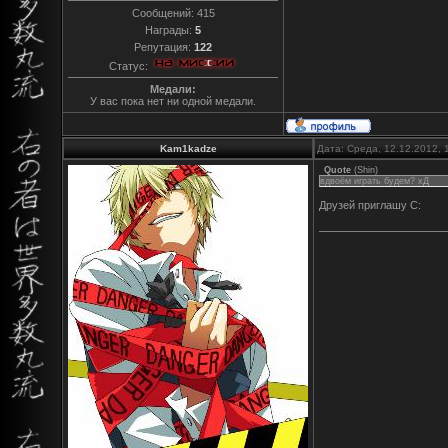
Сообщений:
415
Награды:
5
Репутация:
122
Статус:
Медали:
У вас пока нет ни одной медали.
Kam1kadze
Дата: Среда, 12.12.2012,
Quote
(
Shin
)
вдвоём играть будем? хД
Друзей приглашу C: