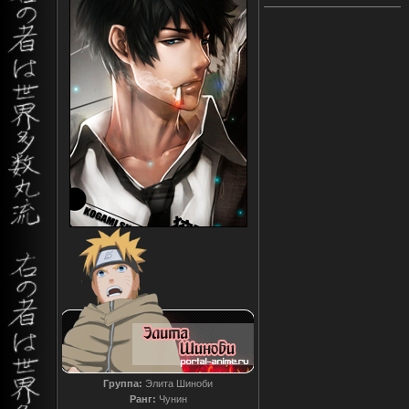
Группа:
Элита Шиноби
Ранг:
Чунин