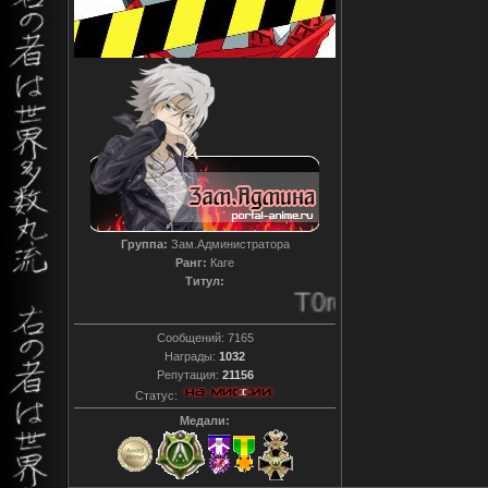
Группа:
Зам.Администратора
Ранг:
Каге
Титул:
T0reador xD
Сообщений:
7165
Награды:
1032
Репутация:
21156
Статус:
Медали: