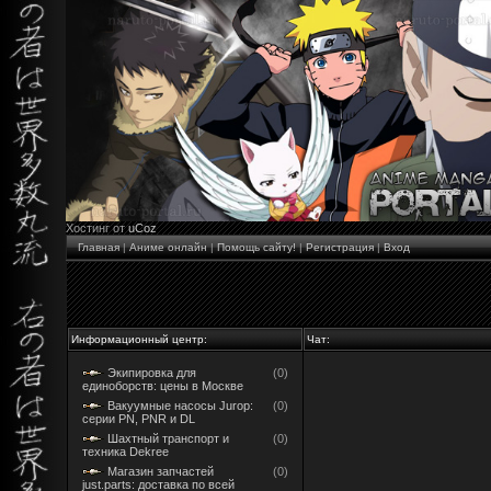
Хостинг от
uCoz
Главная
|
Аниме онлайн
|
Помощь сайту!
|
Регистрация
|
Вход
Информационный центр:
Чат:
Экипировка для
(0)
единоборств: цены в Москве
Вакуумные насосы Jurop:
(0)
серии PN, PNR и DL
Шахтный транспорт и
(0)
техника Dekree
Магазин запчастей
(0)
just.parts: доставка по всей