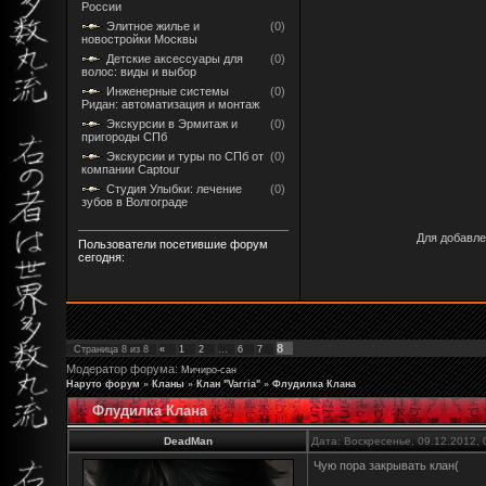
России
Элитное жилье и
(0)
новостройки Москвы
Детские аксессуары для
(0)
волос: виды и выбор
Инженерные системы
(0)
Ридан: автоматизация и монтаж
Экскурсии в Эрмитаж и
(0)
пригороды СПб
Экскурсии и туры по СПб от
(0)
компании Captour
Студия Улыбки: лечение
(0)
зубов в Волгограде
Для добавле
Пользователи посетившие форум
сегодня:
8
Страница
8
из
8
«
1
2
…
6
7
Модератор форума:
Мичиро-сан
Наруто форум
»
Кланы
»
Клан "Varria"
»
Флудилка Клана
Флудилка Клана
DeadMan
Дата: Воскресенье, 09.12.2012,
Чую пора закрывать клан(