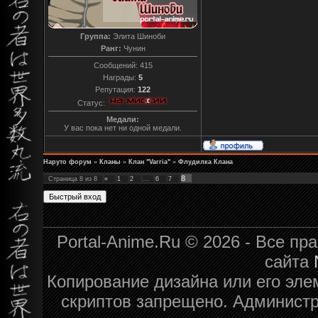
Группа:
Элита Шиноби
Ранг:
Чунин
Сообщений:
415
Награды:
5
Репутация:
122
Статус:
Медали:
У вас пока нет ни одной медали.
Наруто форум
»
Кланы
»
Клан "Varria"
»
Флудилка Клана
8
Страница
8
из
8
«
1
2
…
6
7
Portal-Anime.Ru © 2026 - Все п
сайта
Копирование дизайна или его эле
скриптов запрещено. Администра