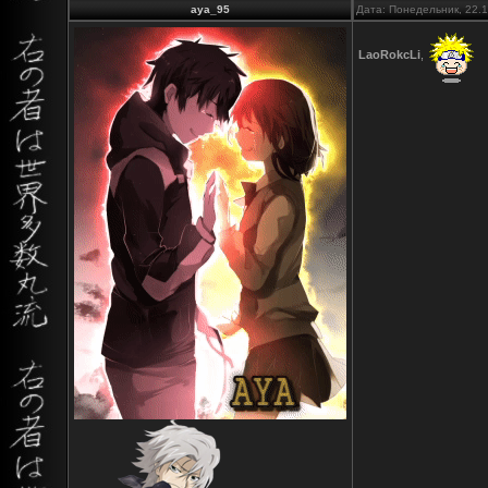
aya_95
Дата: Понедельник, 22.
LaoRokcLi
,