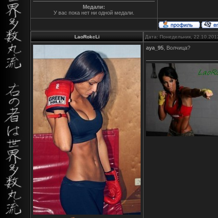
Медали:
У вас пока нет ни одной медали.
LaoRokcLi
Дата: Понедельник, 22.10.201
aya_95
, Волчица?