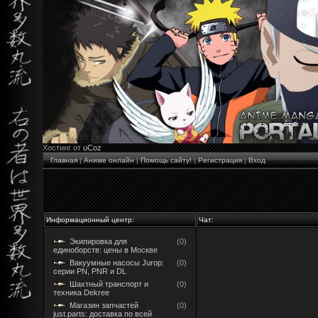
Хостинг от
uCoz
Главная
|
Аниме онлайн
|
Помощь сайту!
|
Регистрация
|
Вход
Информационный центр:
Чат:
Экипировка для
(0)
единоборств: цены в Москве
Вакуумные насосы Jurop:
(0)
серии PN, PNR и DL
Шахтный транспорт и
(0)
техника Dekree
Магазин запчастей
(0)
just.parts: доставка по всей