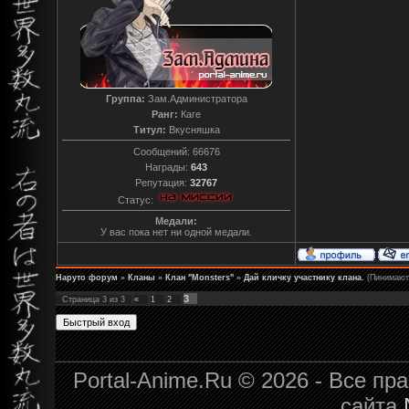
Группа:
Зам.Администратора
Ранг:
Каге
Титул:
Вкусняшка
Сообщений:
66676
Награды:
643
Репутация:
32767
Статус:
Медали:
У вас пока нет ни одной медали.
Наруто форум
»
Кланы
»
Клан "Monsters"
»
Дай кличку участнику клана.
(Пинимают 
3
Страница
3
из
3
«
1
2
Portal-Anime.Ru © 2026 - Все п
сайта