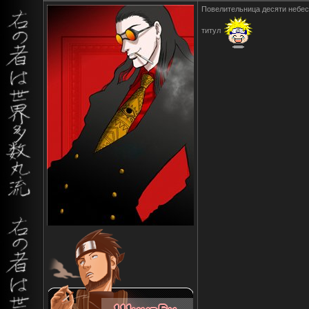
Повелительница десяти небес
титул