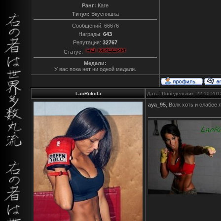
Ранг:
Каге
Титул:
Вкусняшка
Сообщений:
66676
Награды:
643
Репутация:
32767
Статус:
Медали:
У вас пока нет ни одной медали.
LaoRokcLi
Дата: Понедельник, 22.10.201
aya_95
, Волк хоть и слабее 