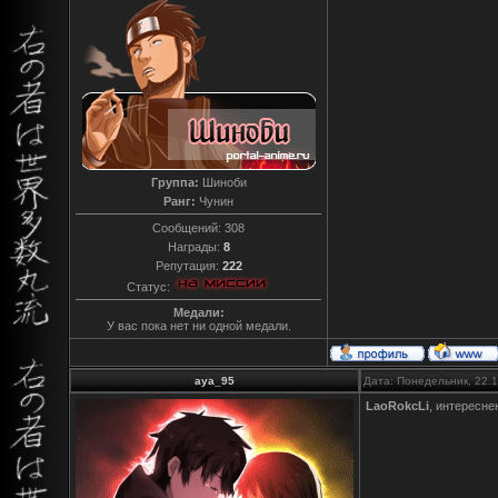
Группа:
Шиноби
Ранг:
Чунин
Сообщений:
308
Награды:
8
Репутация:
222
Статус:
Медали:
У вас пока нет ни одной медали.
aya_95
Дата: Понедельник, 22.
LaoRokcLi
, интересне