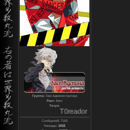
Группа:
Зам.Администратора
Ранг:
Каге
Титул:
T0reador xD
Сообщений:
7165
Награды:
1032