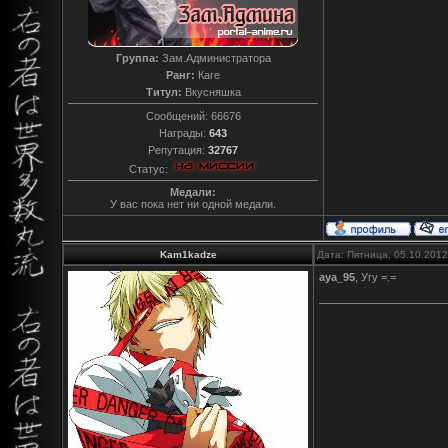
Группа:
Зам.Администратора
Ранг:
Каге
Титул:
Вкусняшка
Сообщений:
66676
Награды:
643
Репутация:
32767
Статус:
Медали:
У вас пока нет ни одной медали.
Kam1kadze
Дата: Пятница, 05.10.201
aya_95
, Угу =.=