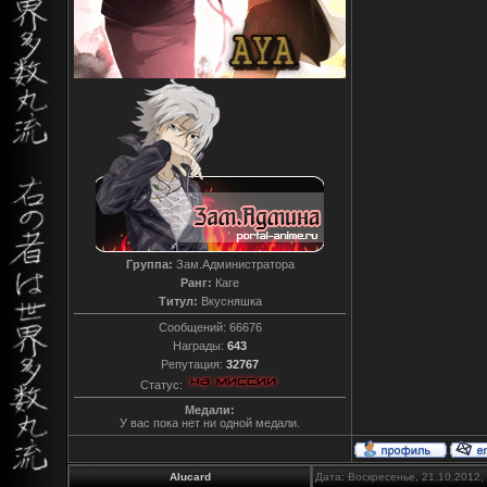
Группа:
Зам.Администратора
Ранг:
Каге
Титул:
Вкусняшка
Сообщений:
66676
Награды:
643
Репутация:
32767
Статус:
Медали:
У вас пока нет ни одной медали.
Alucard
Дата: Воскресенье, 21.10.2012,