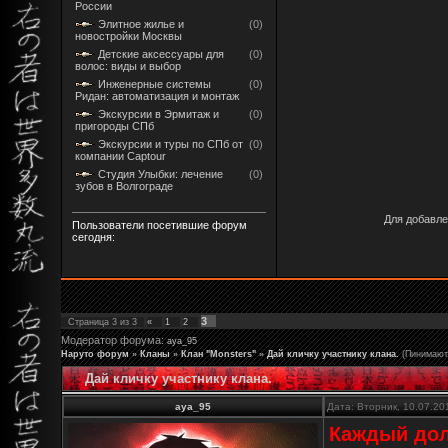
России
Элитное жилье и
(0)
новостройки Москвы
Детские аксессуары для
(0)
волос: виды и выбор
Инженерные системы
(0)
Ридан: автоматизация и монтаж
Экскурсии в Эрмитаж и
(0)
пригороды СПб
Экскурсии и туры по СПб от
(0)
компании Captour
Студия Улыбки: лечение
(0)
зубов в Волгограде
Для добавле
Пользователи посетившие форум
сегодня:
3
Страница
3
из
3
«
1
2
Модератор форума:
aya_95
Наруто форум
»
Кланы
»
Клан "Monsters"
»
Дай кличку участнику клана.
(Пинимают 
Дай кличку участнику клана.
aya_95
Дата: Вторник, 10.07.20
Каждый дол