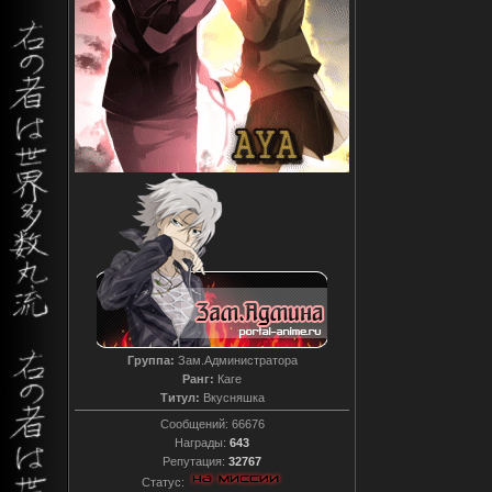
Группа:
Зам.Администратора
Ранг:
Каге
Титул:
Вкусняшка
Сообщений:
66676
Награды:
643
Репутация:
32767
Статус: