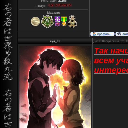
Репутация:
21156
Статус:
Медали:
aya_95
Дата: Воскресенье, 21.1
Так нач
всем уч
интере