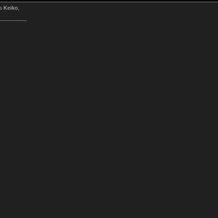
 а
Keiko
,