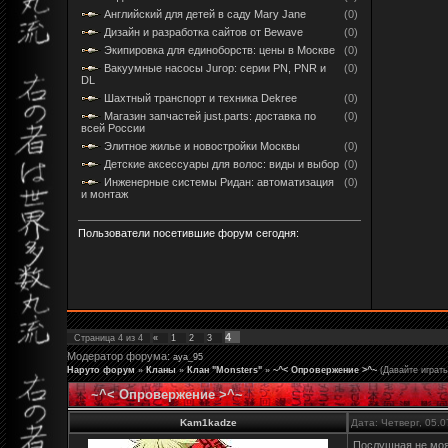
Английский для детей в саду Mary Jane
(0)
Дизайн и разработка сайтов от Bewave
(0)
Экипировка для единоборств: цены в Москве
(0)
Вакуумные насосы Jurop: серии PN, PNR и
(0)
DL
Шахтный транспорт и техника Dekree
(0)
Магазин запчастей just.parts: доставка по
(0)
всей России
Элитное жилье и новостройки Москвы
(0)
Детские аксессуары для волос: виды и выбор
(0)
Инженерные системы Ридан: автоматизация
(0)
и монтаж
Пользователи посетившие форум сегодня:
4
Страница
4
из
4
«
1
2
3
Модератор форума:
aya_95
Наруто форум
»
Кланы
»
Клан "Monsters"
»
~^< Опровержение >^~
(Давайте играть
~^< Опровержение >^~
Kam1kadze
Дата: Четверг, 05.
Послушная не моя 