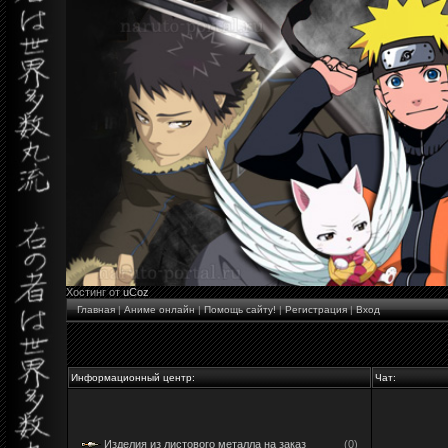
Хостинг от
uCoz
Главная
|
Аниме онлайн
|
Помощь сайту!
|
Регистрация
|
Вход
Информационный центр:
Чат:
Изделия из листового металла на заказ
(0)