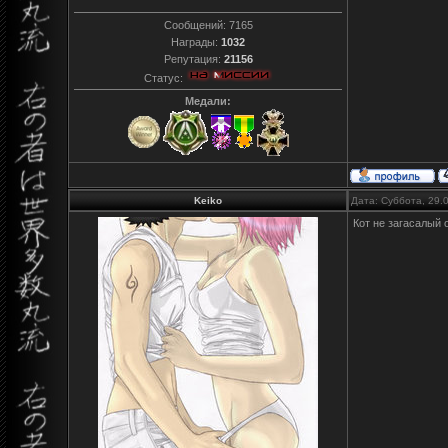
Сообщений:
7165
Награды:
1032
Репутация:
21156
Статус:
Медали:
Keiko
Дата: Суббота, 29.
Кот не загасалый 