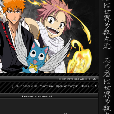
Приветствую Вас
Шпион
|
RSS
[
Новые сообщения
·
Участники
·
Правила форума
·
Поиск
·
RSS
]
7 лучших пользователей: