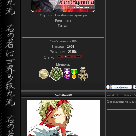
Группа:
Зам.Администратора
Ранг:
Каге
Титул:
T0reador xD
Сообщений:
7165
Награды:
1032
Репутация:
21156
Статус:
Медали:
Kam1kadze
Дата: Пятница, 24.
Загасалый не маль