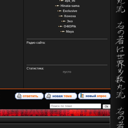
aya_95
Hinata-sama
Exclusive
Коноха
Эко
O4IOPik
Maya
Радио сайта:
Статистика:
пусто