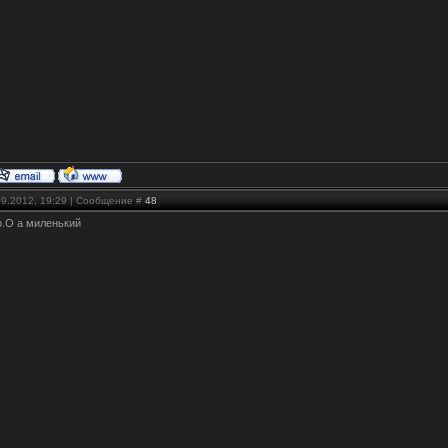
09.2012, 19:29 | Сообщение #
48
о.О а миленький