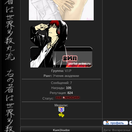
Группа:
V.I.P
Ранг:
Ученик академии
Сообщений:
7
Награды:
105
Репутация:
824
Статус:
Медали:
Kam1kadze
Дата: Воскресенье,