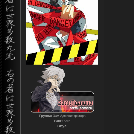
Группа:
Зам.Администратора
Ранг:
Каге
Титул:
T0reador xD