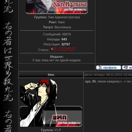
Группа:
Зам.Администратора
Ранг:
Каге
Титул:
Вкусняшка
Сообщений:
66676
Награды:
643
Репутация:
32767
Статус:
Медали:
У вас пока нет ни одной медали.
Shin
Дата: Четверг, 08.11.2012, 23:4
aya_95
, пинок каждому=...= не
Группа:
V.I.P