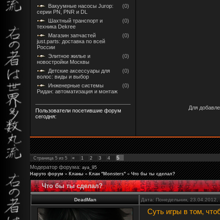
Вакуумные насосы Jurop:
(0)
серии PN, PNR и DL
Шахтный транспорт и
(0)
техника Dekree
Магазин запчастей
(0)
just.parts: доставка по всей
России
Элитное жилье и
(0)
новостройки Москвы
Детские аксессуары для
(0)
волос: виды и выбор
Инженерные системы
(0)
Ридан: автоматизация и монтаж
Для добавле
Пользователи посетившие форум
сегодня:
5
Страница
5
из
5
«
1
2
3
4
Модератор форума:
aya_95
Наруто форум
»
Кланы
»
Клан "Monsters"
»
Что бы ты сделал?
Что бы ты сделал?
DeadMan
Дата: Понедельник, 23.04.2012,
Суть игры в том, что