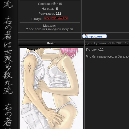
Сообщений:
415
Награды:
5
Репутация:
122
Статус:
Медали:
У вас пока нет ни одной медали.
Keiko
Дата: Суббота, 29.09.2012, 1
Потону хДД
Что бы сделали,если бы влюб