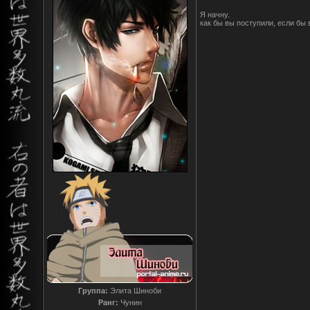
Я начну.
как бы вы поступили, если бы
Группа:
Элита Шиноби
Ранг:
Чунин