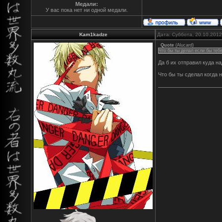
Медали:
У вас пока нет ни одной медали.
Kam1kadze
Дата: Суббота, 20.10.201
Quote
(
Alucard
)
Что бы ты делал если бы теб
Да б их отправил куда н
Что бы ты сделал когда 