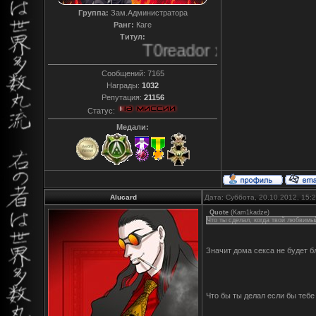
Группа:
Зам.Администратора
Ранг:
Каге
Титул:
T0reador xD
Сообщений:
7165
Награды:
1032
Репутация:
21156
Статус:
Медали:
Alucard
Дата: Суббота, 20.10.2012, 15:
Quote
(
Kam1kadze
)
Что ты сделал, когда твой любвимый
Значит дома секса не будет 
Что бы ты делал если бы теб