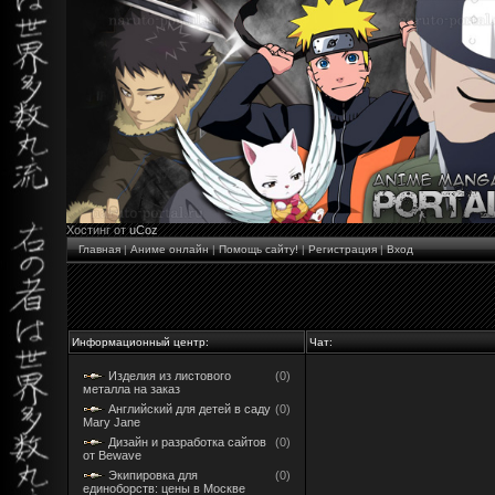
Хостинг от
uCoz
Главная
|
Аниме онлайн
|
Помощь сайту!
|
Регистрация
|
Вход
Информационный центр:
Чат:
Изделия из листового
(0)
металла на заказ
Английский для детей в саду
(0)
Mary Jane
Дизайн и разработка сайтов
(0)
от Bewave
Экипировка для
(0)
единоборств: цены в Москве