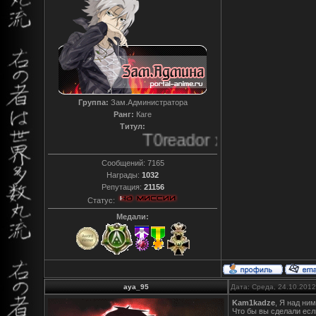
Группа:
Зам.Администратора
Ранг:
Каге
Титул:
T0reador xD
Сообщений:
7165
Награды:
1032
Репутация:
21156
Статус:
Медали:
aya_95
Дата: Среда, 24.10.201
Kam1kadze
, Я над ни
Что бы вы сделали есл