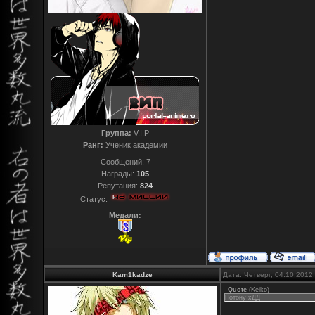
Группа:
V.I.P
Ранг:
Ученик академии
Сообщений:
7
Награды:
105
Репутация:
824
Статус:
Медали:
Kam1kadze
Дата: Четверг, 04.10.2012
Quote
(
Keiko
)
Потону хДД