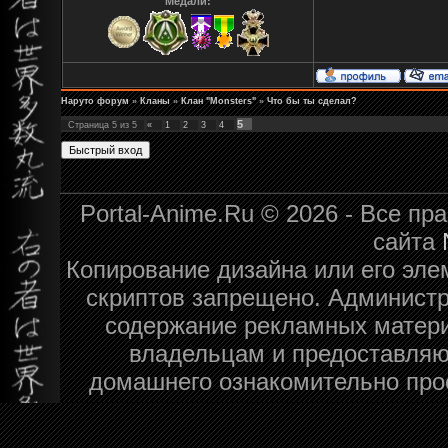
Медали:
Наруто форум
»
Кланы
»
Клан "Monsters"
»
Что бы ты сделал?
5
Страница
5
из
5
«
1
2
3
4
Portal-Anime.Ru © 2026 - Все п
сайта
Копирование дизайна или его эле
скриптов запрещено. Администра
содержание рекламных матери
владельцам и предоставляю
домашнего ознакомительно про