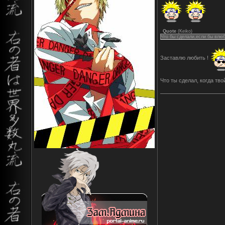
Quote
(
Keiko
)
Что бы сделали,если бы влюб
Заставлю любить !
Что ты сделал, когда тв