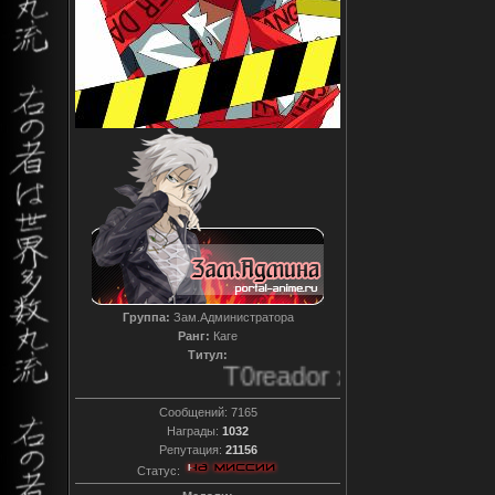
Группа:
Зам.Администратора
Ранг:
Каге
Титул:
T0reador xD
Сообщений:
7165
Награды:
1032
Репутация:
21156
Статус: