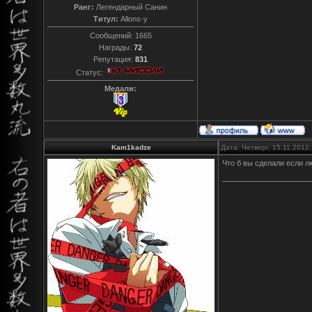
Ранг:
Легендарный Санин
Титул:
Allons-y
Сообщений:
1665
Награды:
72
Репутация:
831
Статус:
Медали:
Kam1kadze
Дата: Четверг, 15.11.2012
Что б вы сделали если 