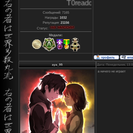
T0reador xD
Сообщений:
7165
Награды:
1032
Репутация:
21156
Статус:
Медали:
aya_95
Дата: Понедельник, 13.
а ничего не играет