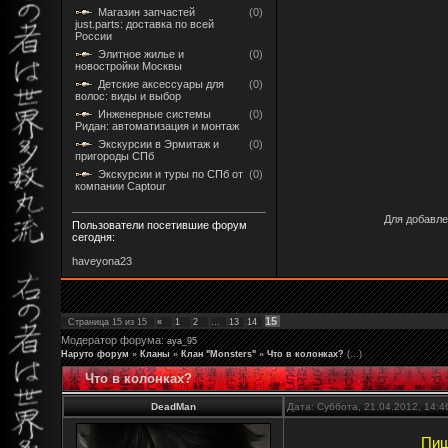
Магазин запчастей
(0)
just.parts: доставка по всей
России
Элитное жилье и
(0)
новостройки Москвы
Детские аксессуары для
(0)
волос: виды и выбор
Инженерные системы
(0)
Ридан: автоматизация и монтаж
Экскурсии в Эрмитаж и
(0)
пригороды СПб
Экскурсии и туры по СПб от
(0)
компании Captour
Для добавле
Пользователи посетившие форум
сегодня:
haveyona23
15
Страница
15
из
15
«
1
2
…
13
14
Модератор форума:
aya_95
Наруто форум
»
Кланы
»
Клан "Monsters"
»
Что в колонках?
(...)
Что в колонках?
DeadMan
Дата: Суббота, 21.04.2012, 14:
Пиш