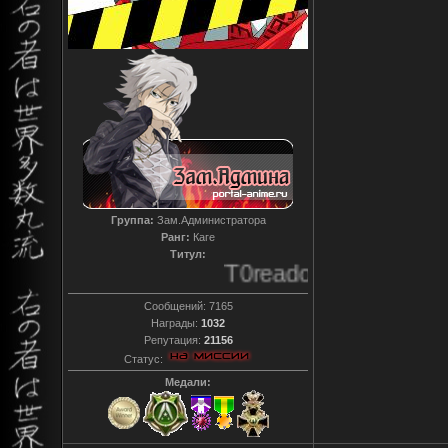
Группа:
Зам.Администратора
Ранг:
Каге
Титул:
T0reador xD
Сообщений:
7165
Награды:
1032
Репутация:
21156
Статус:
Медали: