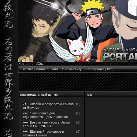
Хостинг от
uCoz
Главная
|
Аниме онлайн
|
Помощь сайту!
|
Регистрация
|
Вход
Информационный центр:
Чат:
Дизайн и разработка сайтов
(0)
от Bewave
Экипировка для
(0)
единоборств: цены в Москве
Вакуумные насосы Jurop:
(0)
серии PN, PNR и DL
Шахтный транспорт и
(0)
техника Dekree