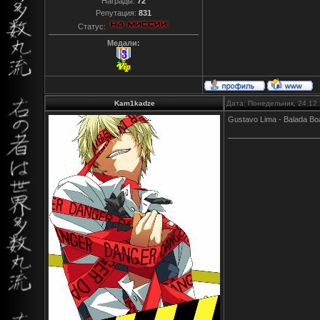
Награды:
72
Репутация:
831
Статус:
Медали:
Kam1kadze
Дата: Понедельник, 24.12
Gustavo Lima - Balada Bo