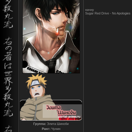
начну
Sugar Red Drive - No Apologies
Группа:
Элита Шиноби
Ранг:
Чунин