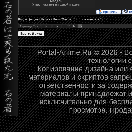
Медали:
У вас пока нет ни одной медали.
Наруто форум
»
Кланы
»
Клан "Monsters"
»
Что в колонках?
(...)
15
Страница
15
из
15
«
1
2
…
13
14
Portal-Anime.Ru © 2026 - 
технологии 
Копирование дизайна или е
материалов и скриптов запре
ответственности за содер
материалы принадлежат и
исключительно для беспл
просмотра. Прода