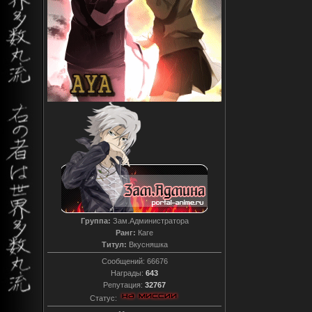
Группа:
Зам.Администратора
Ранг:
Каге
Титул:
Вкусняшка
Сообщений:
66676
Награды:
643
Репутация:
32767
Статус: