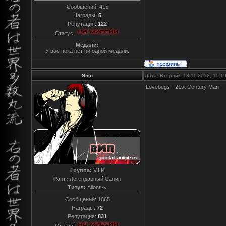
Сообщений:
415
Награды:
5
Репутация:
122
Статус:
Медали:
У вас пока нет ни одной медали.
Shin
Дата: Вторник, 13.11.2012, 15:
Lovebugs - 21st Century Man
Группа:
V.I.P
Ранг:
Легендарный Санин
Титул:
Allons-y
Сообщений:
1665
Награды:
72
Репутация:
831
Статус: