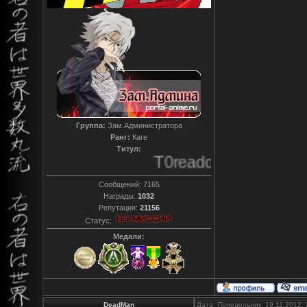
Группа:
Зам.Администратора
Ранг:
Каге
Титул:
T0reador xD
Сообщений:
7165
Награды:
1032
Репутация:
21156
Статус:
Медали:
DeadMan
Дата: Понедельник, 19.11.2012,