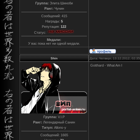
Группа:
Элита Шиноби
Ранг:
Чунин
Сообщений:
415
Награды:
5
Репутация:
122
Статус:
Медали:
У вас пока нет ни одной медали.
Shin
Дата: Четверг, 13.12.2012, 02:
Gotthard - What Am I
Группа:
V.I.P
Ранг:
Легендарный Санин
Титул:
Allons-y
Сообщений:
1665