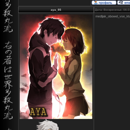
aya_95
Дата: Воскресенье, 06.0
medljak_obowel_vse_klu