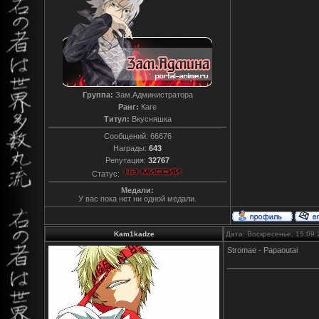
Группа:
Зам.Администратора
Ранг:
Каге
Титул:
Вкусняшка
Сообщений:
66676
Награды:
643
Репутация:
32767
Статус:
Медали:
У вас пока нет ни одной медали.
Kam1kadze
Дата: Воскресенье, 15.09
Stromae - Papaoutai