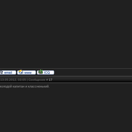
 13.05.2012, 03:05 | Сообщение #
17
молодой капитан и классненький.