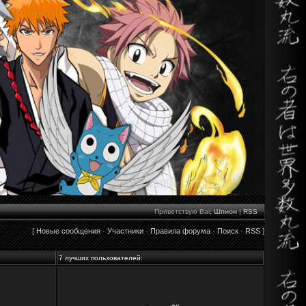
Приветствую Вас
Шпион
|
RSS
[
Новые сообщения
·
Участники
·
Правила форума
·
Поиск
·
RSS
]
7 лучших пользователей: