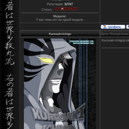
Репутация:
32767
Статус:
Медали:
У вас пока нет ни одной медали.
Kurosaki-Ichigo
Дата: Понедельник,
Kurosaki-Ichigo[col