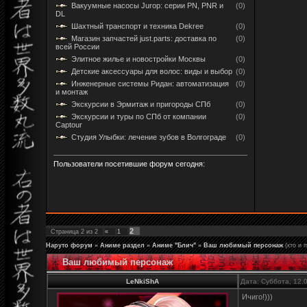
Вакуумные насосы Jurop: серии PN, PNR и
(0)
DL
Шахтный транспорт и техника Dekree
(0)
Магазин запчастей just.parts: доставка по
(0)
всей России
Элитное жилье и новостройки Москвы
(0)
Детские аксессуары для волос: виды и выбор
(0)
Инженерные системы Ридан: автоматизация
(0)
и монтаж
Экскурсии в Эрмитаж и пригороды СПб
(0)
Экскурсии и туры по СПб от компании
(0)
Captour
Студия Улыбки: лечение зубов в Волгограде
(0)
Пользователи посетившие форум сегодня:
2
Страница
2
из
2
«
1
Наруто форум
»
Аниме раздел
»
Аниме "Блич"
»
Ваш любимый персонаж
(кто и 
Ваш любимый персонаж
LeNkiShA
Дата: Суббота, 12.
Ичиго!)))