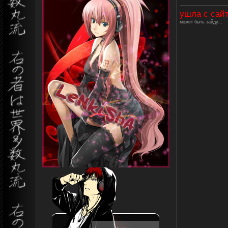
ушла с сай
может быть зайду...