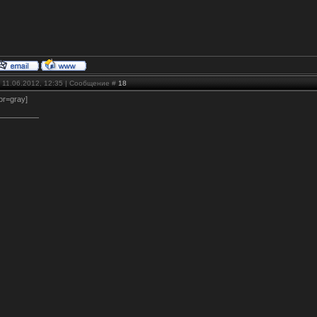
 11.06.2012, 12:35 | Сообщение #
18
or=gray]