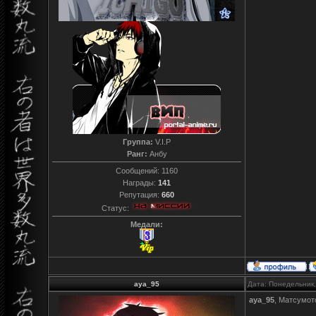
Группа:
V.I.P
Ранг:
Анбу
Сообщений:
1160
Награды:
141
Репутация:
660
Статус:
Медали:
aya_95
Дата: Понедельник,
aya_95
, Матсумот