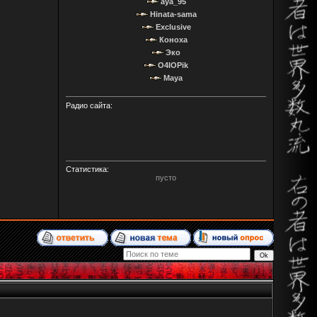
aya_95
Hinata-sama
Exclusive
Коноха
Эко
O4IOPik
Maya
Радио сайта:
Статистика:
пусто