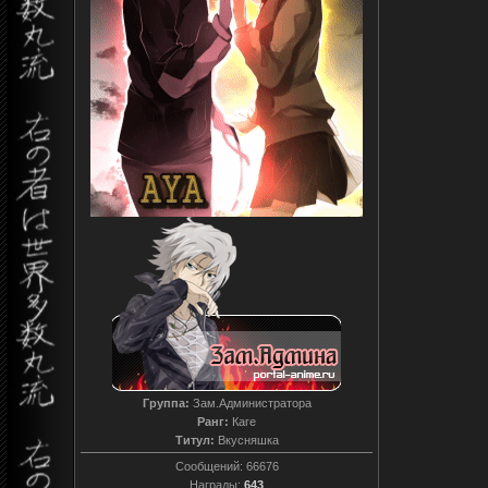
Группа:
Зам.Администратора
Ранг:
Каге
Титул:
Вкусняшка
Сообщений:
66676
Награды:
643