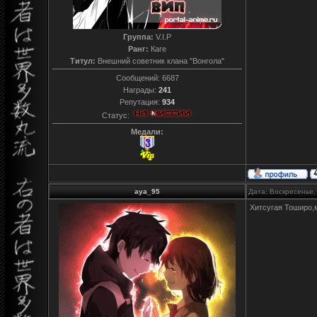
Группа:
V.I.P
Ранг:
Каге
Титул:
Внешний советник клана "Вонгола"
Сообщений:
6687
Награды:
241
Репутация:
934
Статус:
Медали:
aya_95
Дата: Воскресенье,
Хитсугая Тоширо,