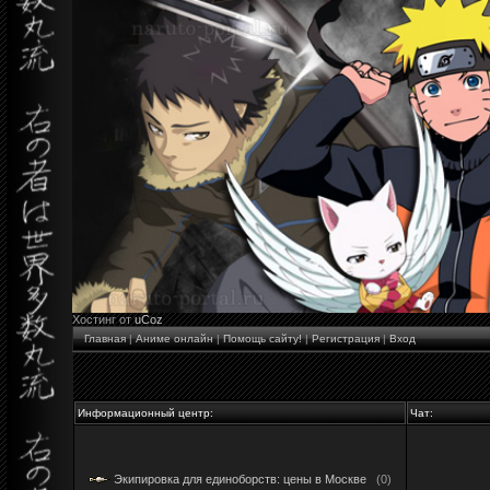
Хостинг от
uCoz
Главная
|
Аниме онлайн
|
Помощь сайту!
|
Регистрация
|
Вход
Информационный центр:
Чат:
Экипировка для единоборств: цены в Москве
(0)