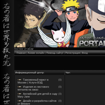
Хостинг от
uCoz
Главная
|
Аниме онлайн
|
Помощь сайту!
|
Регистрация
|
Вход
Информационный центр:
Чат:
Таможенный юрист в
(0)
Москве | Услуги ВЭД
Изделия из листового
(0)
металла на заказ
Английский для детей в саду
(0)
Mary Jane
Дизайн и разработка сайтов
(0)
от Bewave