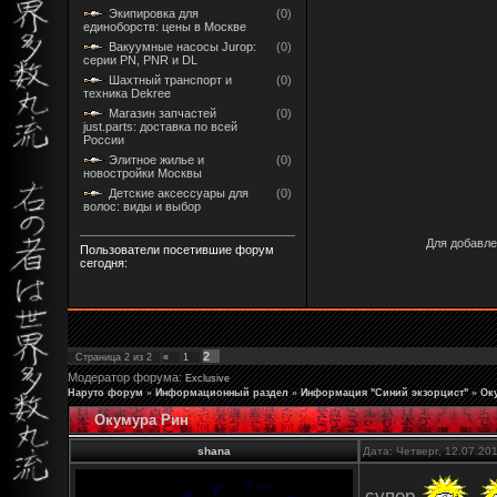
Экипировка для
(0)
единоборств: цены в Москве
Вакуумные насосы Jurop:
(0)
серии PN, PNR и DL
Шахтный транспорт и
(0)
техника Dekree
Магазин запчастей
(0)
just.parts: доставка по всей
России
Элитное жилье и
(0)
новостройки Москвы
Детские аксессуары для
(0)
волос: виды и выбор
Для добавле
Пользователи посетившие форум
сегодня:
2
Страница
2
из
2
«
1
Модератор форума:
Exclusive
Наруто форум
»
Информационный раздел
»
Информация "Синий экзорцист"
»
Ок
Окумура Рин
shana
Дата: Четверг, 12.07.20
супер