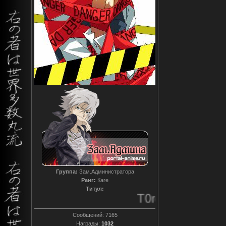
Группа:
Зам.Администратора
Ранг:
Каге
Титул:
T0reador xD
Сообщений:
7165
Награды:
1032