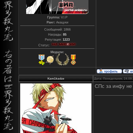
Группа:
V.I.P
Ранг:
Акацуки
Сообщений:
1866
Награды:
85
Репутация:
1223
Статус:
Медали:
Kam1kadze
Дата: Понедельник, 24.09
СПс за инфу не