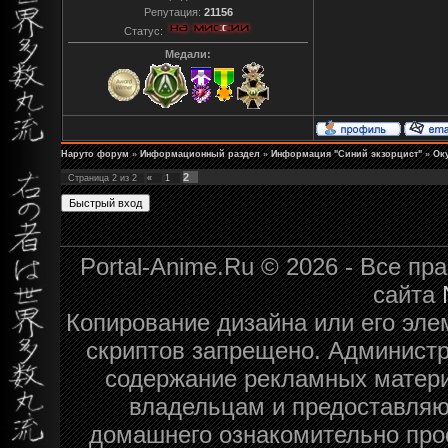
Репутация:
21156
Статус:
Медали:
Наруто форум
»
Информационный раздел
»
Информация "Синий экзорцист"
»
Ок
2
Страница
2
из
2
«
1
Portal-Anime.Ru © 2026 - Все п
сайта
Копирование дизайна или его эле
скриптов запрещено. Администра
содержание рекламных матери
владельцам и предоставляю
домашнего ознакомительно про