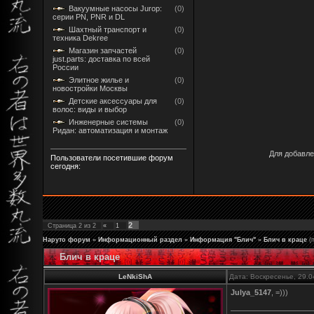
Вакуумные насосы Jurop:
(0)
серии PN, PNR и DL
Шахтный транспорт и
(0)
техника Dekree
Магазин запчастей
(0)
just.parts: доставка по всей
России
Элитное жилье и
(0)
новостройки Москвы
Детские аксессуары для
(0)
волос: виды и выбор
Инженерные системы
(0)
Ридан: автоматизация и монтаж
Для добавле
Пользователи посетившие форум
сегодня:
2
Страница
2
из
2
«
1
Наруто форум
»
Информационный раздел
»
Информация "Блич"
»
Блич в краце
(
Блич в краце
LeNkiShA
Дата: Воскресенье, 29.0
Julya_5147
, =)))