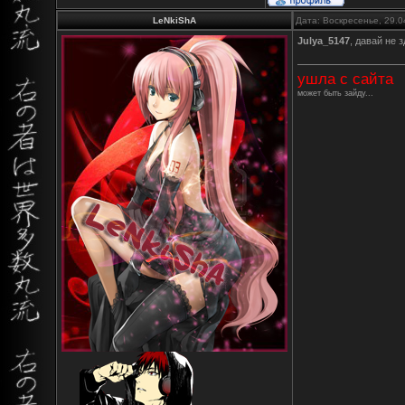
LeNkiShA
Дата: Воскресенье, 29.0
Julya_5147
, давай не
ушла с сайта
может быть зайду...