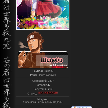
Группа:
Шиноби
Ранг:
Элита Акацуки
Сообщений:
2827
Награды:
32
Репутация:
210
Статус:
Медали:
У вас пока нет ни одной медали.