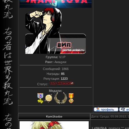
Группа:
V.I.P
Ранг:
Акацуки
Сообщений:
1866
Награды:
85
Репутация:
1223
Статус:
Медали:
Kam1kadze
Дата: Среда, 05.09.2012,
LeNkiShA
, подруга ^^ х