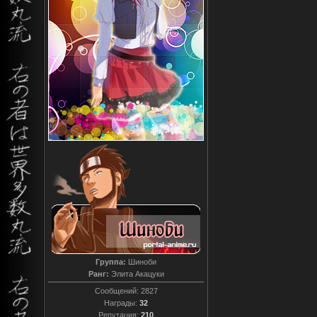
Группа:
Шиноби
Ранг:
Элита Акацуки
Сообщений:
2827
Награды:
32
Репутация:
210