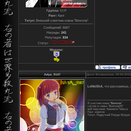
Группа:
V.I.P
Ранг:
Каге
Титул:
Внешний советник клана "Вонгола"
Сообщений:
6687
Награды:
241
Репутация:
934
Статус:
Медали:
Julya_5147
Дата: Воскресенье, 29.04.201
LeNkiShA
, что расскажешь,
Я участник клана
"Вонгола"
состою в семье "Вонгола[X]"
мой персонаж: Какемото Чикуса
Ранг: новичок
Титул: Подручный Рокудо Мукуро