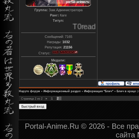
Группа:
Зам.Администратора
Ранг:
Каге
Титул:
T0reador xD
Сообщений:
7165
Награды:
1032
Репутация:
21156
Статус:
Медали:
Наруто форум
»
Информационный раздел
»
Информация "Блич"
»
Блич в краце
(
2
Страница
2
из
2
«
1
Portal-Anime.Ru © 2026 - Все п
сайта