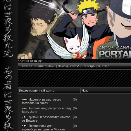
Хостинг от
uCoz
Главная
|
Аниме онлайн
|
Помощь сайту!
|
Регистрация
|
Вход
Информационный центр:
Чат:
Изделия из листового
(0)
металла на заказ
Английский для детей в саду
(0)
Mary Jane
Дизайн и разработка сайтов
(0)
от Bewave
Экипировка для
(0)
единоборств: цены в Москве