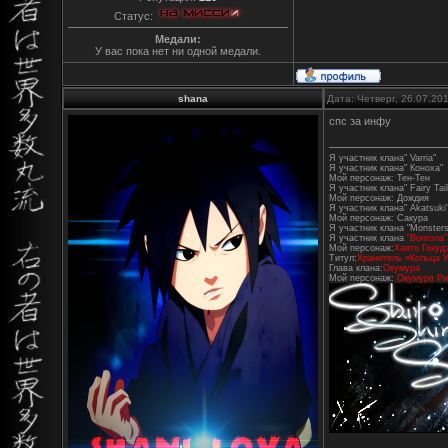
Статус:
Медали:
У вас пока нет ни одной медали.
shana
Дата: Четверг, 26.07.20
спс за инфу
Я участник клана" Varria"
Я участник клана" Коноха"
Мой персонаж: Тен-Тен
Я участник клана" Fairy Tail
Мой персонаж: Дождия
Я участник клана" Akatsuki
Мой персонаж: Сакура
Я участник клана "Monsters
Я участник клана
"Вонгола"
Мой персонаж:
Хаято Гокуд
Титул:
Хранитель «Кольца У
Глава клана:
Окумура
Мой персонаж:
Окумура Ри