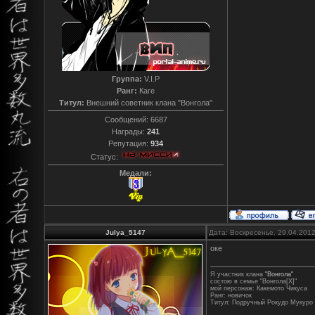
Группа:
V.I.P
Ранг:
Каге
Титул:
Внешний советник клана "Вонгола"
Сообщений:
6687
Награды:
241
Репутация:
934
Статус:
Медали:
Julya_5147
Дата: Воскресенье, 29.04.201
оке
Я участник клана
"Вонгола"
состою в семье "Вонгола[X]"
мой персонаж: Какемото Чикуса
Ранг: новичок
Титул: Подручный Рокудо Мукуро